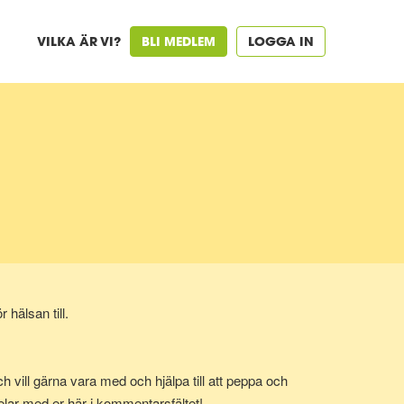
VILKA ÄR VI?
BLI MEDLEM
LOGGA IN
hälsan till.
 vill gärna vara med och hjälpa till att peppa och
delar med er här i kommentarsfältet!