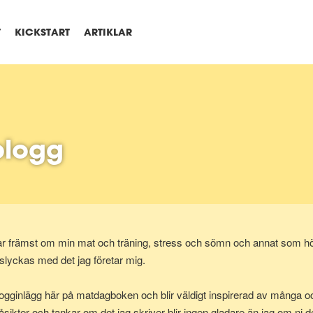
T
KICKSTART
ARTIKLAR
blogg
r främst om min mat och träning, stress och sömn och annat som hör 
slyckas med det jag företar mig.
logginlägg här på matdagboken och blir väldigt inspirerad av många och
åsikter och tankar om det jag skriver blir ingen gladare än jag om ni 