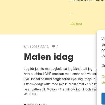
Matdagboken ser jag so
...
snubblat!
Läs mer
http://cirpaslivmedlchf.
Titta gärna in på den m
Vi
la
8 juli 2013 22:13
2
co
Maten idag
av
Du
Jag för ju inte matdagbok, så jag kände att jag måste
halv snabba LCHF mackan med smör och västerbotteno
C
kycklingsallad med sötglaserad kyckling, majs, bl.a. uta
S
Eftermiddagskaffe med mjölk. Mellanmål - en ölkorv, tv
bea. Vatten till. Motion - 1,2 mil cykling till och från jo
LCHF