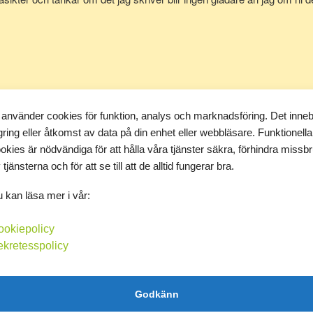
m ett forum för goda råd och hjälp med motivation. Så vi slipper s
blogg.se/ är en blogg med tankar om mitt liv, min mat, min träning, min 
ed om ni har tid!
 använder cookies för funktion, analys och marknadsföring. Det inne
gring eller åtkomst av data på din enhet eller webbläsare. Funktionella
T
okies är nödvändiga för att hålla våra tjänster säkra, förhindra missb
 tjänsterna och för att se till att de alltid fungerar bra.
 kan läsa mer i vår:
 ändå få någonslags överblick. Här kommer den: Frukost - En
K
st. Kaffe med mjölk. Förmiddagskaffe med mjölk. Lunch -
ookiepolicy
n sås och jag var bara mätt en kort stund. Loka citron till.
ekretesspolicy
å gladakossan ostar. Middag - kycklingvingar, sparris, smör och
A
bbet. Joråsatte. Intressant inlägg va?!
►
Godkänn