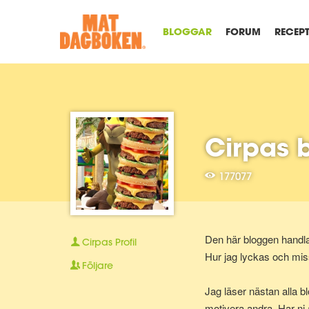
BLOGGAR
FORUM
RECEP
Cirpas 
177077
Den här bloggen handla
Cirpas
Profil
Hur jag lyckas och mis
Följare
Jag läser nästan alla b
motivera andra. Har ni 