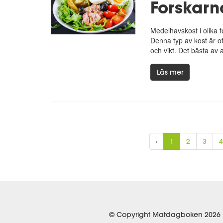
Forskarna
Medelhavskost i olika 
Denna typ av kost är of
och vikt. Det bästa av a
Läs mer
‹
1
2
3
4
© Copyright Matdagboken 2026