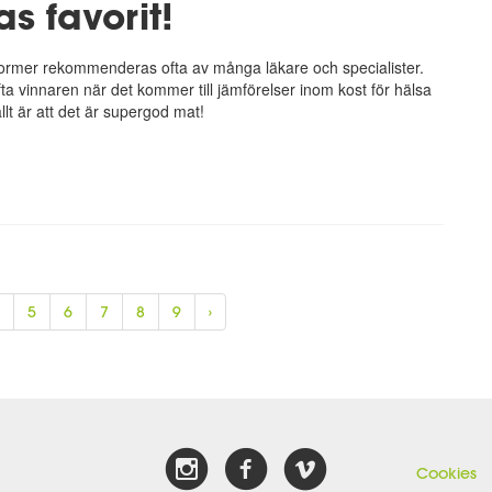
s favorit!
former rekommenderas ofta av många läkare och specialister.
ta vinnaren när det kommer till jämförelser inom kost för hälsa
llt är att det är supergod mat!
5
6
7
8
9
›
Cookies