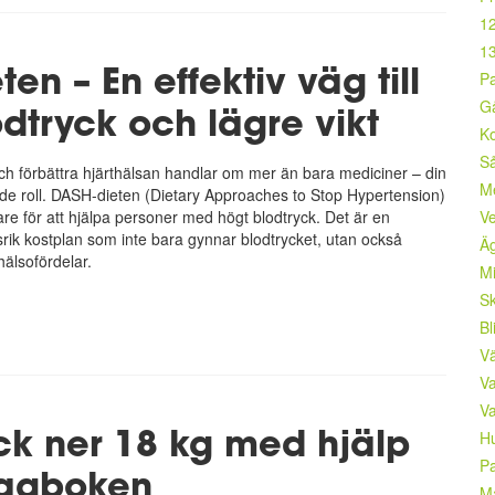
12
13
en – En effektiv väg till
Pa
Gå
odtryck och lägre vikt
Ko
Så
och förbättra hjärthälsan handlar om mer än bara mediciner – din
M
de roll. DASH-dieten (Dietary Approaches to Stop Hypertension)
Ve
are för att hjälpa personer med högt blodtryck. Det är en
rik kostplan som inte bara gynnar blodtrycket, utan också
Äg
hälsofördelar.
Mi
Sk
Bl
Vä
Va
Va
ick ner 18 kg med hjälp
Hu
Pa
agboken
Ma