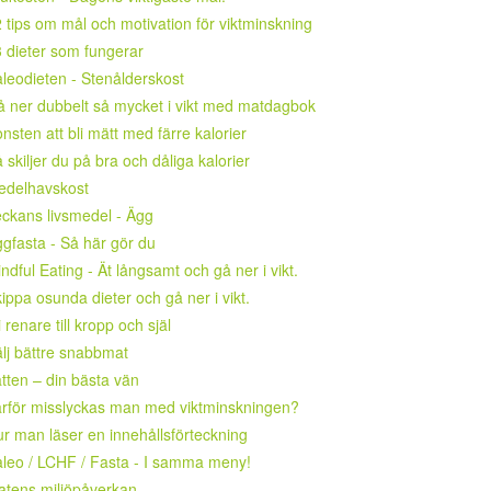
 tips om mål och motivation för viktminskning
 dieter som fungerar
leodieten - Stenålderskost
 ner dubbelt så mycket i vikt med matdagbok
nsten att bli mätt med färre kalorier
 skiljer du på bra och dåliga kalorier
edelhavskost
ckans livsmedel - Ägg
gfasta - Så här gör du
ndful Eating - Ät långsamt och gå ner i vikt.
ippa osunda dieter och gå ner i vikt.
i renare till kropp och själ
lj bättre snabbmat
tten – din bästa vän
rför misslyckas man med viktminskningen?
r man läser en innehållsförteckning
leo / LCHF / Fasta - I samma meny!
tens miljöpåverkan