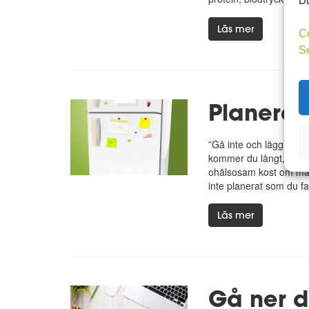
Läs mer
C
S
Planera f
”Gå inte och lägg dig
kommer du långt, sätt 
ohälsosam kost om man 
inte planerat som du fall
Läs mer
Gå ner d