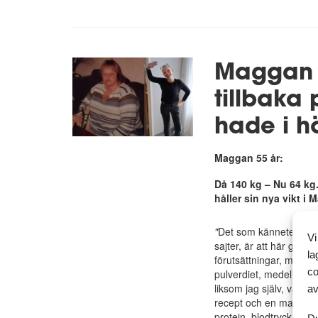
Maggan ä
tillbaka
hade i h
Maggan 55 år:
Då 140 kg – Nu 64 kg
håller sin nya vikt i
"
Det som kännetecknar
Vi
sajter, är att här gör fo
la
förutsättningar, men på
co
pulverdiet, medelhavsk
liksom jag själv, valt 
av
recept och en massa ku
protein, blodtryck, me
Du