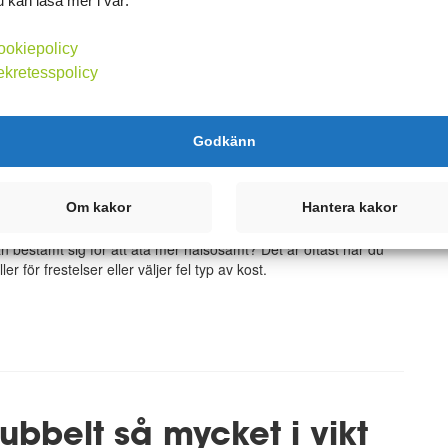
ookiepolicy
ekretesspolicy
Godkänn
ör att lyckas
 förrän du planerat morgondagens kostintag”. Med den meningen
Om kakor
Hantera kakor
gärna upp den på på kylskåpet. För vem planerar för en
bestämt sig för att äta mer hälsosamt? Det är oftast när du
er för frestelser eller väljer fel typ av kost.
ubbelt så mycket i vikt