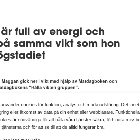
r full av energi och
 på samma vikt som hon
ögstadiet
. Maggan gick ner i vikt med hjälp av Matdagboken och
 Matdagbokens "Hålla vikten gruppen".
 Matdagboken, och skiljer den från många andra liknande
 använder cookies för funktion, analys och marknadsföring. Det inne
lk olika. Vi strävar alla efter ”målvikt” utifrån våra egna
gring eller åtkomst av data på din enhet eller webbläsare. Funktionella
 "parallella vägar”. Jag har blivit lika peppad av de som kör med
okies är nödvändiga för att hålla våra tjänster säkra, förhindra missb
ost, Paleo, LCLC, kaloriräkning eller whatever, som av de, som
LCHF och/eller periodisk fasta! Vi delar framgångar, motgångar,
 tjänsterna och för att se till att de alltid fungerar bra.
nskap som jag inte ens visste att jag behövde; om sömn,
diciner och annat…
"
 kan läsa mer i vår: