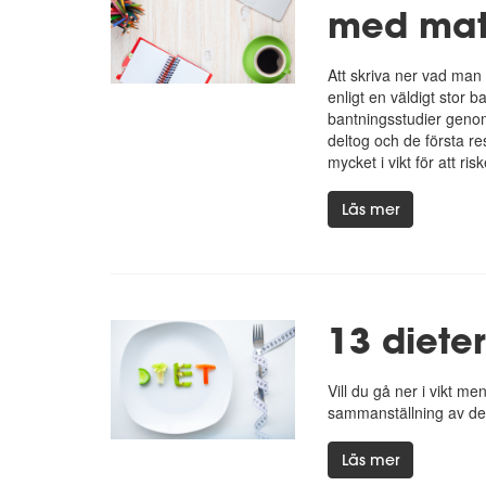
med ma
Att skriva ner vad man 
enligt en väldigt stor 
bantningsstudier genom
deltog och de första res
mycket i vikt för att ri
Läs mer
13 diete
Vill du gå ner i vikt m
sammanställning av de 
Läs mer