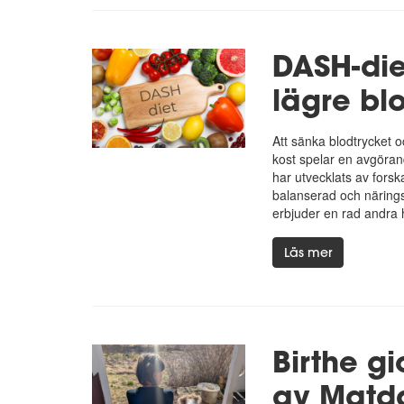
DASH-diet
lägre bl
Att sänka blodtrycket 
kost spelar en avgöran
har utvecklats av forsk
balanserad och närings
erbjuder en rad andra 
Läs mer
Birthe g
av Matd