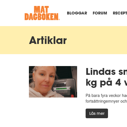
BLOGGAR
FORUM
RECEP
Artiklar
Lindas s
kg på 4 
På bara fyra veckor had
fortsättningemnyer och 
Läs mer