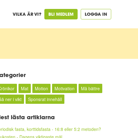
VILKA ÄR VI?
BLI MEDLEM
LOGGA IN
ategorier
Krönikor
Mat
Motion
Motivation
Må bättre
å ner i vikt
Sponsrat innehåll
est lästa artiklarna
riodisk fasta, korttidsfasta - 16:8 eller 5:2 metoden?
ukosten - Dagens viktigaste mål.