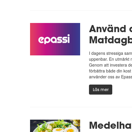
Använd d
Matdag
I dagens stressiga samhä
uppenbar. En utmärkt mö
Genom att investera d
förbättra både din kost 
använder oss av Epassi
Läs mer
Medelhav