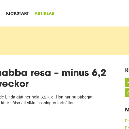
T
KICKSTART
ARTIKLAR
nabba resa – minus 6,2
K
veckor
G
e Linda gått ner hela 6,2 kilo. Hon har nu påbörjat
låter hälsa att viktminskningen fortsätter.
M
Pe
Fr