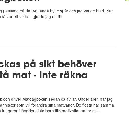
ag passade på då livet ändå bytte spår och jag vände blad. När
ndå var ett faktum gjorde jag en till.
yckas på sikt behöver
tå mat - Inte räkna
k och driver
Matdagboken
sedan ca 17 år. Under åren har jag
änniskor som vill förändra sina matvanor. De flesta har samma
 fungerar i längden, inte bara tills motivationen tar slut.