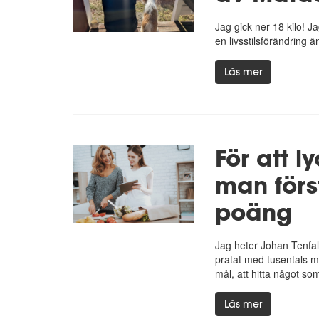
Jag gick ner 18 kilo! J
en livsstilsförändring ä
Läs mer
För att l
man förs
poäng
Jag heter Johan Tenfal
pratat med tusentals m
mål, att hitta något som
Läs mer