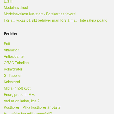
LCHF
Medelhavskost
Medelhavskost Kickstart - Forskarnas favorit!
För att lyckas på sikt behöver man förstå mat - Inte räkna poäng
Fakta
Fett
Vitaminer
Antioxidanter
ORAC-Tabellen
Kolhydrater
GI Tabellen
Kolesterol
Midja- / höft kvot
Energiprocent, E %
Vad är en kalori, kcal?
Kostfibrer - Vilka kostfibrer är bäst?
Hur mäter jag mitt kroppsfett?