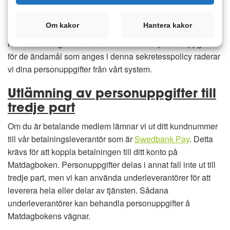
rättsliga skyldigheter. Dina personuppgifter lagras i vårt
system som ligger på våra egna servers.
Om kakor
Hantera kakor
När vi inte längre behöver behandla dina personuppgifter
för de ändamål som anges i denna sekretesspolicy raderar
vi dina personuppgifter från vårt system.
Utlämning av personuppgifter till
tredje part
Om du är betalande medlem lämnar vi ut ditt kundnummer
till vår betalningsleverantör som är
Swedbank Pay
. Detta
krävs för att koppla betalningen till ditt konto på
Matdagboken. Personuppgifter delas i annat fall inte ut till
tredje part, men vi kan använda underleverantörer för att
leverera hela eller delar av tjänsten. Sådana
underleverantörer kan behandla personuppgifter å
Matdagbokens vägnar.