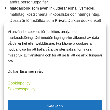
andra personuppgifter.
Matdagbok
som även inkluderar egna livsmedel,
matintag, kostschema, inköpslistor och näringsintag.
Dessa är förinställda som
Privat.
Du kan dock enkelt
välja att visa detta för andra medlemmar genom att
Vi använder cookies för funktion, analys och
ändra inställningarna i
"
”inställningar för synlighet”.
marknadsföring. Det innebär lagring eller åtkomst av data
Vill du ändra synlighet och visa dina vikt & mått gör det i
på din enhet eller webbläsare. Funktionella cookies är
dina medlemsinställningar.
Synlighetsinställningar för ditt
nödvändiga för att hålla våra tjänster säkra, förhindra
missbruk av tjänsterna och för att se till att de alltid fungerar
matintag, egna livsmedel, kostschema m.m. ändrar du i
bra.
”inställningar för synlighet”.
Du kan läsa mer i vår:
Information om lagring av
personuppgifter
Cookiepolicy
Vi kommer att behålla dina personuppgifter så länge du har
Sekretesspolicy
ett konto på Matdagoken eller så länge det behövs för att
tillhandahålla dig tjänsterna. Vi behåller också dina
Godkänn
personuppgifter såsom det behövs för att uppfylla våra