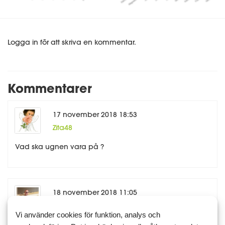
Logga in för att skriva en kommentar.
Kommentarer
17 november 2018 18:53
Zita48
Vad ska ugnen vara på ?
18 november 2018 11:05
Johan
Vi använder cookies för funktion, analys och
Förlåt, har rättat det nu. Den ska vara på ca 200 °