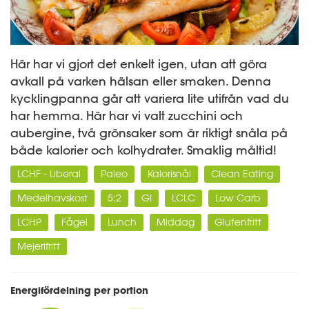
Här har vi gjort det enkelt igen, utan att göra
avkall på varken hälsan eller smaken. Denna
kycklingpanna går att variera lite utifrån vad du
har hemma. Här har vi valt zucchini och
aubergine, två grönsaker som är riktigt snåla på
både kalorier och kolhydrater. Smaklig måltid!
LCHF - Liberal
Paleo
Kalorisnål
Clean Eating
Medelhavskost
5:2
GI
LCLC
Low Carb
LCHP
Fågel
Lunch
Middag
Glutenfritt
Mejerifritt
Energifördelning per portion