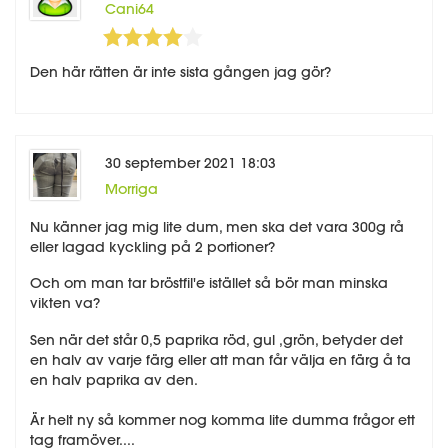
Cani64
4
5
Den här rätten är inte sista gången jag gör?
30 september 2021 18:03
Morriga
Nu känner jag mig lite dum, men ska det vara 300g rå
eller lagad kyckling på 2 portioner?
Och om man tar bröstfil'e istället så bör man minska
vikten va?
Sen när det står 0,5 paprika röd, gul ,grön, betyder det
en halv av varje färg eller att man får välja en färg å ta
en halv paprika av den.
Är helt ny så kommer nog komma lite dumma frågor ett
tag framöver....