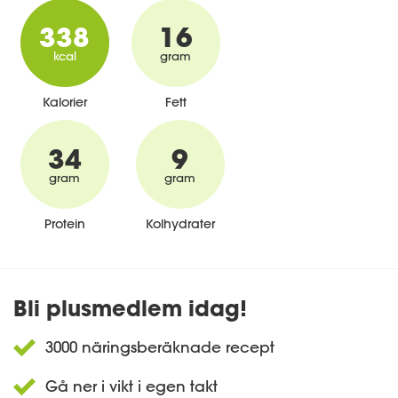
338
16
kcal
gram
Kalorier
Fett
34
9
gram
gram
Protein
Kolhydrater
Bli plusmedlem idag!
3000 näringsberäknade recept
Gå ner i vikt i egen takt