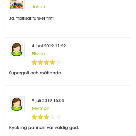
Johan
Ja, trattisar funker fint!
4 juni 2019 11:22
Elisson
4
5
Supergott och mättande.
9 juli 2019 16:03
Myrman
3
5
Kyckling pannan var väldig god.