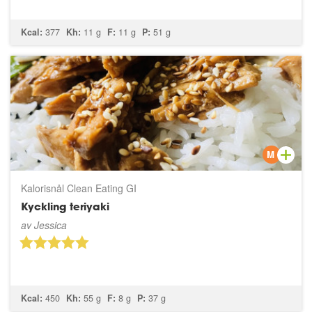
Kcal:
377
Kh:
11 g
F:
11 g
P:
51 g
M
Kalorisnål Clean Eating GI
Kyckling teriyaki
av
Jessica
Kcal:
450
Kh:
55 g
F:
8 g
P:
37 g