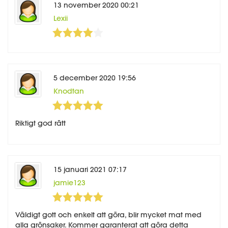
13 november 2020 00:21
Lexii
4
5
5 december 2020 19:56
Knodtan
5
5
Riktigt god rätt
15 januari 2021 07:17
jamie123
5
5
Väldigt gott och enkelt att göra, blir mycket mat med
alla grönsaker. Kommer garanterat att göra detta