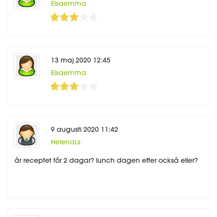
Elsaemma
3
5
13 maj 2020 12:45
Elsaemma
3
5
9 augusti 2020 11:42
HelenaLs
är receptet för 2 dagar? lunch dagen efter också eller?