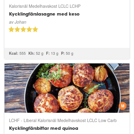
Kalorisnål Medelhavskost LCLC LCHP
Kycklingfärslasagne med keso
av
Johan
Kcal:
555
Kh:
52 g
F:
13 g
P:
50 g
M
LCHF - Liberal Kalorisnål Medelhavskost LCLC Low Carb
LCHP
Kycklingfärsbiffar med quinoa