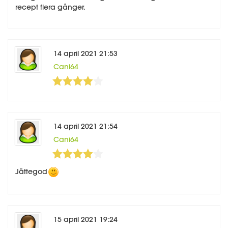
recept flera gånger.
14 april 2021 21:53
Cani64
4
5
14 april 2021 21:54
Cani64
4
5
Jättegod
15 april 2021 19:24