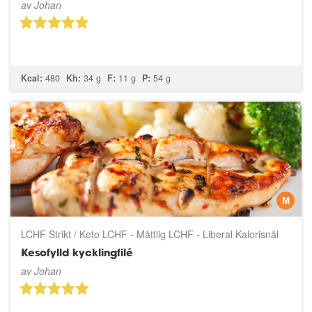
av
Johan
Kcal:
480
Kh:
34 g
F:
11 g
P:
54 g
M
LCHF Strikt / Keto LCHF - Måttlig LCHF - Liberal Kalorisnål
Clean Eating 5:2 GI LCLC Low Carb LCHP ISO
Kesofylld kycklingfilé
av
Johan