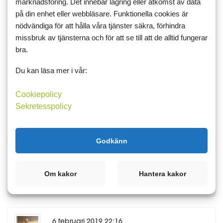
marknadsföring. Det innebär lagring eller åtkomst av data
på din enhet eller webbläsare. Funktionella cookies är
nödvändiga för att hålla våra tjänster säkra, förhindra
missbruk av tjänsterna och för att se till att de alltid fungerar
28 januari 2019 19:22
bra.
suslin
Du kan läsa mer i vår:
5
5
Jättegod panna, jag använde kycklingstrimlor
Cookiepolicy
Sekretesspolicy
5 februari 2019 19:15
Godkänn
Raggland
Har inga champinjoner hemma men trattisar funkar
Om kakor
Hantera kakor
det?
6 februari 2019 22:16