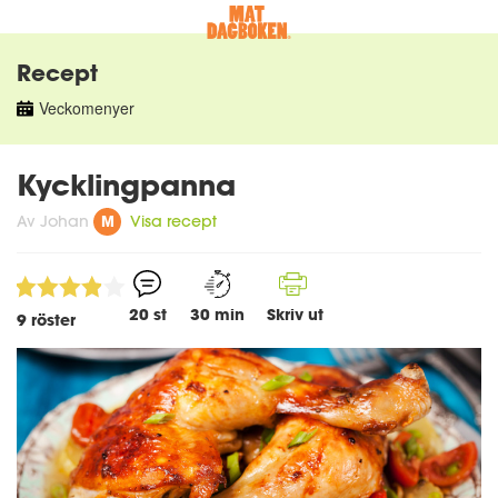
Recept
Veckomenyer
Kycklingpanna
Av
Johan
M
Visa recept
3.9
20 st
30 min
Skriv ut
9
röster