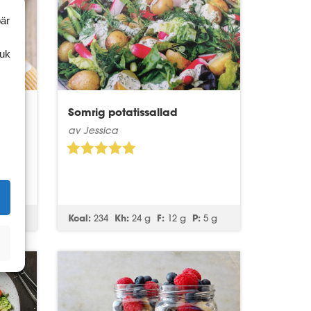
bär
ruk
Somrig potatissallad
av Jessica
27 g
Kcal:
234
Kh:
24 g
F:
12 g
P:
5 g