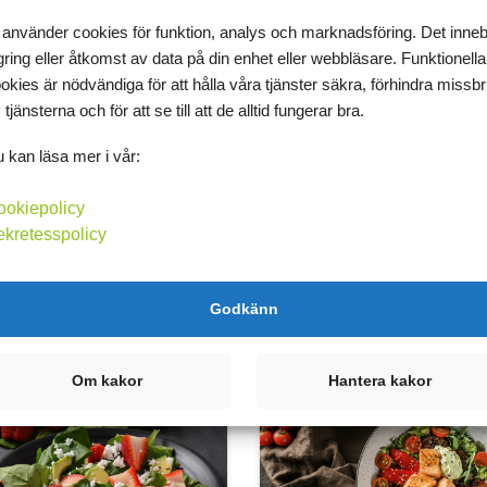
 använder cookies för funktion, analys och marknadsföring. Det inne
gring eller åtkomst av data på din enhet eller webbläsare. Funktionella
okies är nödvändiga för att hålla våra tjänster säkra, förhindra missb
 tjänsterna och för att se till att de alltid fungerar bra.
 kan läsa mer i vår:
sgryta med räkor
Färsfylld zucchini
milla
av Jessica
ookiepolicy
ekretesspolicy
Godkänn
305
Kh:
8 g
F:
19 g
P:
8 g
Kcal:
283
Kh:
4 g
F:
17 g
P:
Om kakor
Hantera kakor