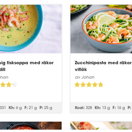
ig fisksoppa med räkor
Zucchinipasta med räkor
ill
vitlök
ohan
av Johan
331
Kh:
6 g
F:
21 g
P:
25 g
Kcal:
328
Kh:
13 g
F:
16 g
P: