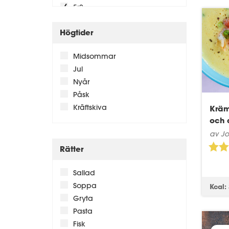
5:2
GI
Högtider
LCLC
Low Carb
Midsommar
LCHP
Jul
ISO
Nyår
Äggfasta
Påsk
AIP
Kräftskiva
Kräm
FODMAP
och d
DASH-Dieten
av J
Kolesterolkost
Rätter
Sallad
Soppa
Kcal:
Gryta
Pasta
Fisk