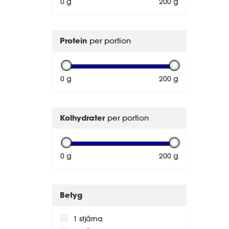
0 g
200 g
Protein
per portion
0 g
200 g
Kolhydrater
per portion
0 g
200 g
Betyg
1 stjärna