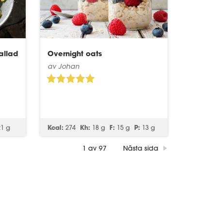
allad
Overnight oats
av Johan
21 g
Kcal:
274
Kh:
18 g
F:
15 g
P:
13 g
1 av 97
Nästa sida