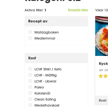
1
Aktiva filter:
Återställ filter
Visar 1
Recept av
Matdagboken
Medlemmar
Kost
Kyck
LCHF Strikt / Keto
av J
LCHF - Måttlig
LCHF - Liberal
Paleo
Kalorisnål
Clean Eating
Kcal:
Medelhavskost