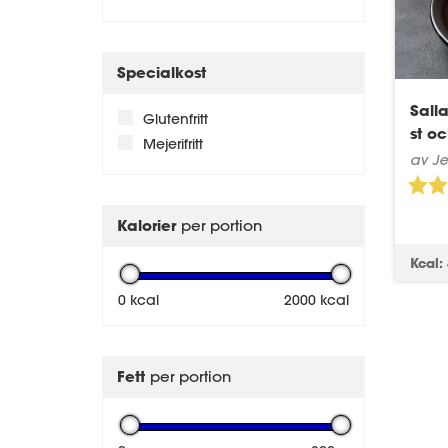
Specialkost
Sall
Glutenfritt
st o
Mejerifritt
av Je
Kalorier
per portion
Kcal:
0 kcal
2000 kcal
Fett
per portion