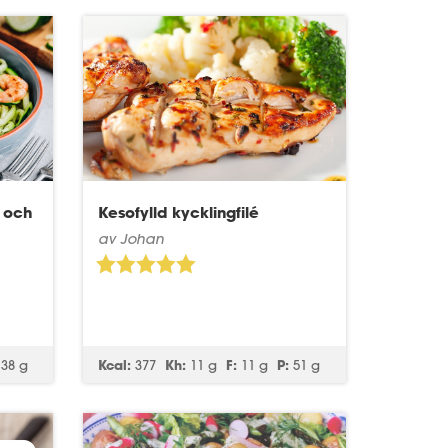
 och
Kesofylld kycklingfilé
av Johan
38 g
Kcal:
377
Kh:
11 g
F:
11 g
P:
51 g