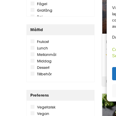
Fågel
Vi
Gratäng
la
Paj
co
Grillat
av
Måltid
Långkok
Fläskkött
Du
Koko
Frukost
Oxkött
Lunch
av Ca
Bröd
C
Mellanmål
Pizza
S
Middag
Skaldjur
Dessert
Pannkakor / Plättar
Tillbehör
Snacks
Kcal:
Gröt
Preferens
Vegetarisk
Vegan