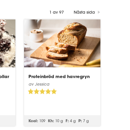
1 av 97
Nästa sida
llar
Proteinbröd med havregryn
av Jessica
Kcal:
109
Kh:
10 g
F:
4 g
P:
7 g