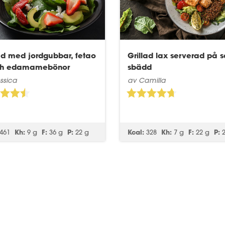
ad med jordgubbar, fetao
Grillad lax serverad på s
ch edamamebönor
sbädd
ssica
av Camilla
461
Kh:
9 g
F:
36 g
P:
22 g
Kcal:
328
Kh:
7 g
F:
22 g
P: