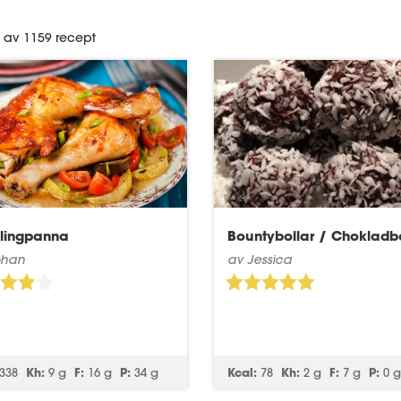
2 av 1159 recept
lingpanna
Bountybollar / Chokladbo
ohan
av Jessica
338
Kh:
9 g
F:
16 g
P:
34 g
Kcal:
78
Kh:
2 g
F:
7 g
P:
0 g