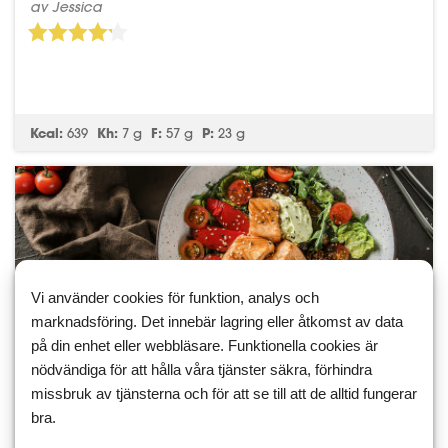
av Jessica
Kcal:
639
Kh:
7 g
F:
57 g
P:
23 g
Vi använder cookies för funktion, analys och
marknadsföring. Det innebär lagring eller åtkomst av data
på din enhet eller webbläsare. Funktionella cookies är
Grillad lax serverad på salladsbädd
nödvändiga för att hålla våra tjänster säkra, förhindra
av Camilla
missbruk av tjänsterna och för att se till att de alltid fungerar
bra.