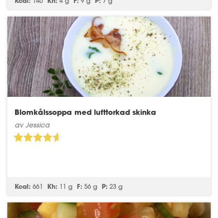
Kcal:
140
Kh:
4 g
F:
9 g
P:
7 g
Blomkålssoppa med lufttorkad skinka
av Jessica
Kcal:
661
Kh:
11 g
F:
56 g
P:
23 g