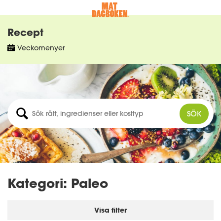
Recept
Veckomenyer
SÖK
Kategori: Paleo
Visa filter