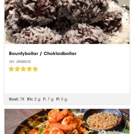
Bountybollar / Chokladbollar
av Jessica
Kcal:
78
Kh:
2 g
F:
7 g
P:
0 g