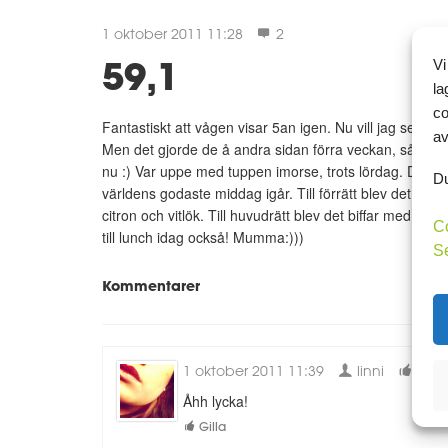
1 oktober 2011 11:28
2
59,1
Vi
la
co
Fantastiskt att vågen visar 5an igen. Nu vill jag se 8a
av
Men det gjorde de å andra sidan förra veckan, så jag 
nu :) Var uppe med tuppen imorse, trots lördag. Drog 
Du
världens godaste middag igår. Till förrätt blev det parm
citron och vitlök. Till huvudrätt blev det biffar med sås
C
till lunch idag också! Mumma:)))
S
Kommentarer
1 oktober 2011 11:39
linni
0
Åhh lycka!
Gilla