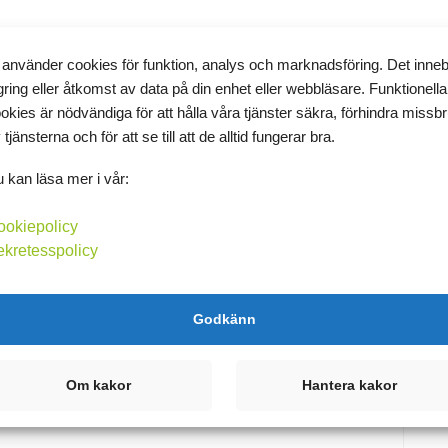
T
 använder cookies för funktion, analys och marknadsföring. Det inne
gring eller åtkomst av data på din enhet eller webbläsare. Funktionella
okies är nödvändiga för att hålla våra tjänster säkra, förhindra missb
n snart också!!! Dock visade inte måtten några stora förändringar.
K
 tjänsterna och för att se till att de alltid fungerar bra.
antar att det går upp och ner som med vågen? Så taggad just
på gymmet och sprang [FET]12km[/FET]. Riktigt härligt!! Åt
 kan läsa mer i vår:
askinkrullar med en fyllning av bl.a créme fraiche, paprika,
A
 och en god sallad :) Härligt att det finns kvar så kan man äta det
ookiepolicy
►
ekretesspolicy
Godkänn
Om kakor
Hantera kakor