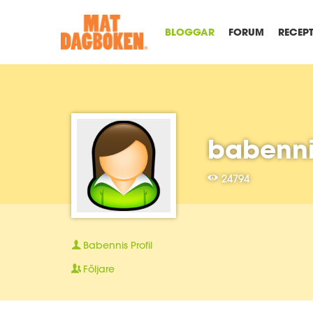
BLOGGAR
FORUM
RECEP
babenni
24794
Babennis
Profil
Följare