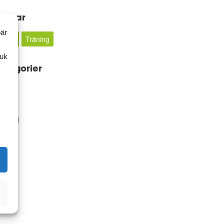
aggar
bär
LCHF
Träning
ruk
ategorier
rkiv
2011