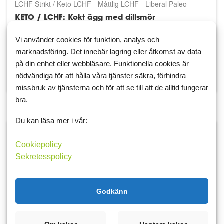
LCHF Strikt / Keto LCHF - Måttlig LCHF - Liberal Paleo
Kalorisnål Clean Eating Medelhavskost GI LCLC Low Carb
KETO / LCHF: Kokt ägg med dillsmör
av
Jessica
Vi använder cookies för funktion, analys och
marknadsföring. Det innebär lagring eller åtkomst av data
på din enhet eller webbläsare. Funktionella cookies är
nödvändiga för att hålla våra tjänster säkra, förhindra
Kcal:
399
Kh:
4 g
F:
34 g
P:
16 g
missbruk av tjänsterna och för att se till att de alltid fungerar
bra.
Lunch:
Du kan läsa mer i vår:
Cookiepolicy
Sekretesspolicy
Godkänn
M
LCHF Strikt / Keto LCHF - Måttlig LCHF - Liberal Paleo