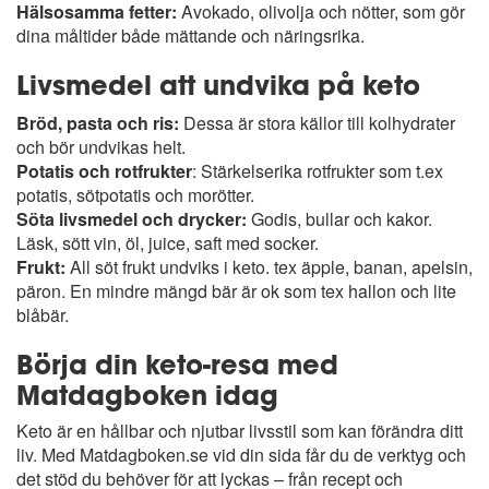
Hälsosamma fetter:
Avokado, olivolja och nötter, som gör
dina måltider både mättande och näringsrika.
Livsmedel att undvika på keto
Bröd, pasta och ris:
Dessa är stora källor till kolhydrater
och bör undvikas helt.
Potatis och rotfrukter
:
Stärkelserika rotfrukter som t.ex
potatis, sötpotatis och morötter
.
Söta livsmedel och drycker:
Godis, bullar och kakor.
Läsk, sött vin, öl, juice, saft med socker.
Frukt:
All söt frukt undviks i keto. tex äpple, banan, apelsin,
päron. En mindre mängd bär är ok som tex hallon och lite
blåbär.
Börja din keto-resa med
Matdagboken idag
Keto är en hållbar och njutbar livsstil som kan förändra ditt
liv. Med Matdagboken.se vid din sida får du de verktyg och
det stöd du behöver för att lyckas – från recept och