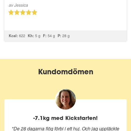
av
Jessica
Kcal:
622
Kh:
5 g
F:
54 g
P:
28 g
Kundomdömen
-7.1kg med Kickstarten!
"
De 28 dagarna flög förbi i ett huj. Och jag upptäckte