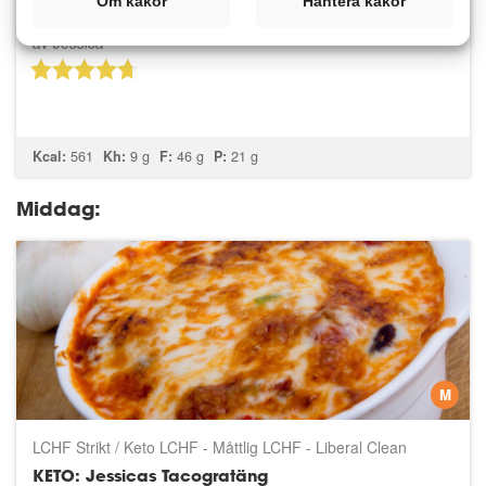
Om kakor
Hantera kakor
Kalorisnål Clean Eating Medelhavskost GI LCLC Low Carb
KETO / LCHF: Räkor i het currysås
av
Jessica
Kcal:
561
Kh:
9 g
F:
46 g
P:
21 g
Middag:
M
LCHF Strikt / Keto LCHF - Måttlig LCHF - Liberal Clean
Eating GI Low Carb LCHP
KETO: Jessicas Tacogratäng