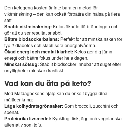
Den ketogena kosten är inte bara en metod för
viktminskning – den kan också förbättra din hälsa på flera
sätt:
Snabb viktminskning:
Ketos ökar fettförbränningen och
gör att du ser resultat snabbt.
Bättre blodsockerbalans:
Perfekt för att minska risken för
typ 2-diabetes och stabilisera energinivåerna.
Ökad energi och mental klarhet:
Ketos ger dig jämn
energi och bättre fokus under hela dagen.
Minskat sötsug:
Stabilt blodsocker innebär att suget efter
onyttigheter minskar drastiskt.
Vad kan du äta på keto?
Med Matdagbokens hjälp kan du enkelt bygga dina
måltider kring:
Låga kolhydratsgrönsaker:
Som broccoli, zucchini och
spenat.
Proteinrika livsmedel:
Kyckling, fisk, ägg och vegetariska
alternativ som tofu.