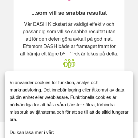
...som vill se snabba resultat
Vår DASH Kickstart är väldigt effektiv och
passar dig som vill se snabba resultat utan
att för den delen göra avkall på god mat.
Eftersom DASH både är framtaget främt för
att främja ett lägre blodtryck är fokus på detta.
...program för både män och kvinnor
Vi använder cookies för funktion, analys och
marknadsföring. Det innebär lagring eller åtkomst av data
DASH programmet anpassas efter dina
på din enhet eller webbläsare. Funktionella cookies är
preferenaser. Du väljer om om du vill ha
nödvändiga för att hålla våra tjänster säkra, förhindra
programmet för män eller för kvinnor när du
missbruk av tjänsterna och för att se till att de alltid fungerar
anmäler dig. Välj gärna till
bra.
träningsprogrammet för en extra boost!
Du kan läsa mer i vår: