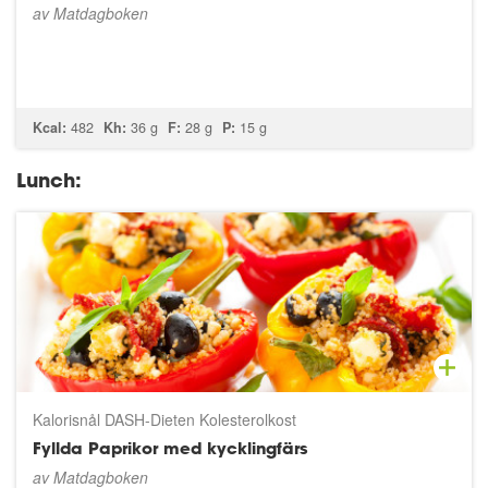
av
Matdagboken
Kcal:
482
Kh:
36 g
F:
28 g
P:
15 g
Lunch:
Kalorisnål DASH-Dieten Kolesterolkost
Fyllda Paprikor med kycklingfärs
av
Matdagboken