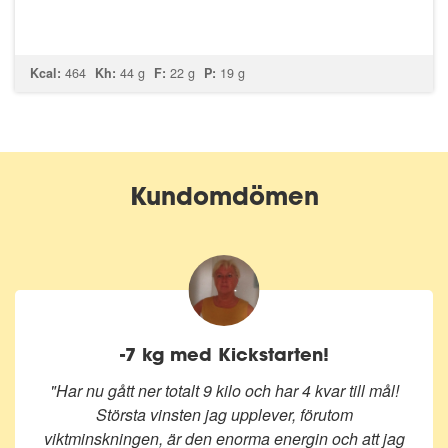
Kcal:
464
Kh:
44 g
F:
22 g
P:
19 g
Kundomdömen
-7 kg med Kickstarten!
"
Har nu gått ner totalt 9 kilo och har 4 kvar till mål!
Största vinsten jag upplever, förutom
viktminskningen, är den enorma energin och att jag