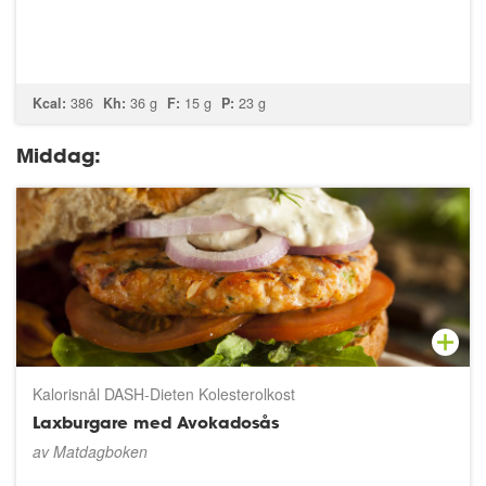
Kcal:
386
Kh:
36 g
F:
15 g
P:
23 g
Middag:
Kalorisnål DASH-Dieten Kolesterolkost
Laxburgare med Avokadosås
av
Matdagboken