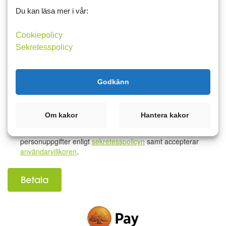
Namn
Du kan läsa mer i vår:
Cookiepolicy
E-postadress
Sekretesspolicy
Lösenord
Godkänn
Om kakor
Hantera kakor
Jag samtycker till att motta ytterligare digital kommunikation
och att Matdagboken i Sverige AB behandlar mina
personuppgifter enligt
sekretesspolicyn
samt accepterar
användarvillkoren
.