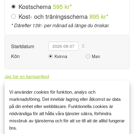
Kostschema
595 kr*
Kost- och träningsschema
895 kr*
* Därefter 139:- per månad så länge du önskar.
Startdatum
Kön
Kvinna
Man
Jag har en kampanjkod
Betalsätt
Vi använder cookies för funktion, analys och
marknadsföring. Det innebär lagring eller åtkomst av data
Kort
på din enhet eller webbläsare. Funktionella cookies är
nödvändiga för att hålla våra tjänster säkra, förhindra
Kontouppgifter
missbruk av tjänsterna och för att se till att de alltid fungerar
Är du redan medlem?
Logga in
bra.