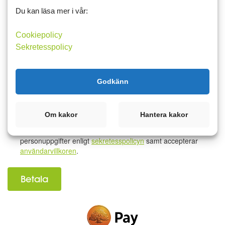
Namn
Du kan läsa mer i vår:
Cookiepolicy
E-postadress
Sekretesspolicy
Lösenord
Godkänn
Om kakor
Hantera kakor
Jag samtycker till att motta ytterligare digital kommunikation
och att Matdagboken i Sverige AB behandlar mina
personuppgifter enligt
sekretesspolicyn
samt accepterar
användarvillkoren
.