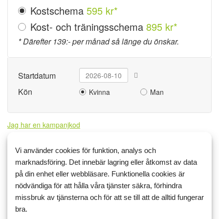
Kostschema
595 kr*
Kost- och träningsschema
895 kr*
* Därefter 139:- per månad så länge du önskar.
Startdatum
Kön
Kvinna
Man
Jag har en kampanjkod
Betalsätt
Vi använder cookies för funktion, analys och
marknadsföring. Det innebär lagring eller åtkomst av data
Kort
på din enhet eller webbläsare. Funktionella cookies är
nödvändiga för att hålla våra tjänster säkra, förhindra
Kontouppgifter
missbruk av tjänsterna och för att se till att de alltid fungerar
Är du redan medlem?
Logga in
bra.