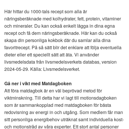
Här hittar du 1000-tals recept som alla är
näringsberäknade med kolhydrater, fett, protein, vitaminer
och mineraler. Du kan också enkelt lägga in dina egna
recept och få dem näringsberäknade. Här kan du också
skapa din personliga kokbok där du samlar alla dina
favoritrecept. På så sätt blir det enklare att följa eventuella
dieter eller ett speciellt sätt att äta. Vi använder
livsmedelsdata från livsmedelsverkets databas, version
2024-05-29. Källa: Livsmedelsverket.
Gå ner i vikt med Matdagboken
Att föra matdagbok är en väl beprövad metod för
viktminskning. Till detta har vi lagt till motionsdagboken
som är sammankopplad med matdagboken för bästa
redovisning av energi in och utgång. Som medlem får man
sitt personliga energibehov uträknat samt individuella kost-
och motionstråd av våra experter. Ett stort antal personer