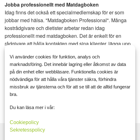
Jobba professionellt med Matdagboken
Idag finns det också ett specialmedlemskap för er som
jobbar med hälsa. "Matdagboken Professional". Många
kostrådgivare och dietister arbetar redan idag
professionellt med matdagboken. Det är enkelt för en
rådgivare att hålla kontakten med sina klienter, lägga upp
kostscheman och göra uppföljningar samt analyser av
Vi använder cookies för funktion, analys och
matdagböcker. Det är enkelt att starta privata grupper på
marknadsföring. Det innebär lagring eller åtkomst av data
sidan där dessa exempelvis kan fungera som privata
på din enhet eller webbläsare. Funktionella cookies är
viktminskningsgrupper.
nödvändiga för att hålla våra tjänster säkra, förhindra
missbruk av tjänsterna och för att se till att de alltid fungerar
Jobbar du professionellt med rådgivning inom kost och
bra.
hälsa kontakta gärna Matdagboken för samarbete.
Tillsammans är vi starka!
Du kan läsa mer i vår:
Cookiepolicy
Sekretesspolicy
Matdagboken