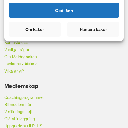
Partners & samarbeten
Godkänn
Matdagboken för företag
Matdagboken i media
Matdagboken Mentor
Om kakor
Hantera kakor
Cookies
Kontakta oss
Vanliga frågor
Om Matdagboken
Länka hit - Affiliate
Vilka är vi?
Medlemskap
Coachingprogrammet
Bli medlem här!
Verifieringsmejl
Glömt inloggning
Uppgradera till PLUS