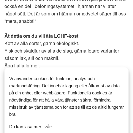
också en del i belöningssystemet i hjärnan när vi äter
något sött. Det är som om hjärnan omedvetet säger till oss
”mera, snabbt!”
Ät detta om du vill äta LCHF-kost
Kött av alla sorter, gärna ekologiskt.
Fisk och skaldjur av alla de slag, gärna fetare varianter
såsom lax, sill och makrill.
Ägg i alla former.
Feta såser, men undvik halvfabrikat.
Vi använder cookies för funktion, analys och
Grönsaker som växer ovan jord såsom blomkål, broccoli,
marknadsföring. Det innebär lagring eller åtkomst av data
kål, sparris, squash, aubergine, oliver, spenat, svamp,
på din enhet eller webbläsare. Funktionella cookies är
gurka, grönsallad och avokado.
nödvändiga för att hålla våra tjänster säkra, förhindra
Feta mejeriprodukter såsom smör, Bregott, grädde, crème
missbruk av tjänsterna och för att se till att de alltid fungerar
fraiche, ost.
bra.
Nötter, gärna valnötter och hasselnötter.
Bär, hallon innehåller mindre kolhydrater.
Du kan läsa mer i vår: