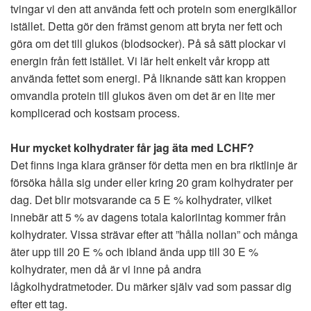
tvingar vi den att använda fett och protein som energikällor
istället. Detta gör den främst genom att bryta ner fett och
göra om det till glukos (blodsocker). På så sätt plockar vi
energin från fett istället. Vi lär helt enkelt vår kropp att
använda fettet som energi. På liknande sätt kan kroppen
omvandla protein till glukos även om det är en lite mer
komplicerad och kostsam process.
Hur mycket kolhydrater får jag äta med LCHF?
Det finns inga klara gränser för detta men en bra riktlinje är
försöka hålla sig under eller kring 20 gram kolhydrater per
dag. Det blir motsvarande ca 5 E % kolhydrater, vilket
innebär att 5 % av dagens totala kaloriintag kommer från
kolhydrater. Vissa strävar efter att ”hålla nollan” och många
äter upp till 20 E % och ibland ända upp till 30 E %
kolhydrater, men då är vi inne på andra
lågkolhydratmetoder. Du märker själv vad som passar dig
efter ett tag.