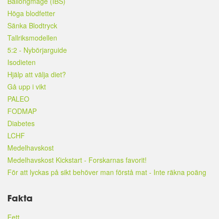
Ballongmage (IBS)
Höga blodfetter
Sänka Blodtryck
Tallriksmodellen
5:2 - Nybörjarguide
Isodieten
Hjälp att välja diet?
Gå upp i vikt
PALEO
FODMAP
Diabetes
LCHF
Medelhavskost
Medelhavskost Kickstart - Forskarnas favorit!
För att lyckas på sikt behöver man förstå mat - Inte räkna poäng
Fakta
Fett