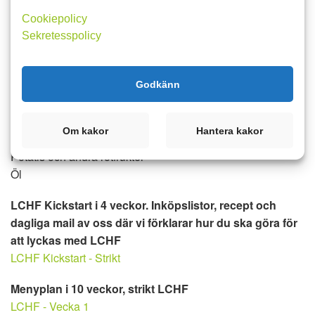
Kostregistrera gärna med jämna mellanrum för att
Cookiepolicy
kontrollera att ditt kolhydratintag.
Sekretesspolicy
Ät inte detta om du vill äta LCHF-kost
Socker, söta drycker, kakor, godis, juice och allt annat som
Godkänn
är sött.
Cerealier och spannmålsprodukter såsom bröd,
Om kakor
Hantera kakor
frukostflingor, ris och pasta
Potatis och andra rotfrukter
Öl
LCHF Kickstart i 4 veckor. Inköpslistor, recept och
dagliga mail av oss där vi förklarar hur du ska göra för
att lyckas med LCHF
LCHF Kickstart - Strikt
Menyplan i 10 veckor, strikt LCHF
LCHF - Vecka 1