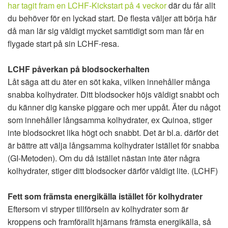
har tagit fram en LCHF-Kickstart på 4 veckor
där du får allt
du behöver för en lyckad start. De flesta väljer att börja här
då man lär sig väldigt mycket samtidigt som man får en
flygade start på sin LCHF-resa.
LCHF påverkan på blodsockerhalten
Låt säga att du äter en söt kaka, vilken innehåller många
snabba kolhydrater. Ditt blodsocker höjs väldigt snabbt och
du känner dig kanske piggare och mer uppåt. Äter du något
som innehåller långsamma kolhydrater, ex Quinoa, stiger
inte blodsockret lika högt och snabbt. Det är bl.a. därför det
är bättre att välja långsamma kolhydrater istället för snabba
(GI-Metoden). Om du då istället nästan inte äter några
kolhydrater, stiger ditt blodsocker därför väldigt lite. (LCHF)
Fett som främsta energikälla istället för kolhydrater
Eftersom vi stryper tillförseln av kolhydrater som är
kroppens och framförallt hjärnans främsta energikälla, så