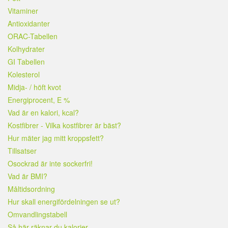
Vitaminer
Antioxidanter
ORAC-Tabellen
Kolhydrater
GI Tabellen
Kolesterol
Midja- / höft kvot
Energiprocent, E %
Vad är en kalori, kcal?
Kostfibrer - Vilka kostfibrer är bäst?
Hur mäter jag mitt kroppsfett?
Tillsatser
Osockrad är inte sockerfri!
Vad är BMI?
Måltidsordning
Hur skall energifördelningen se ut?
Omvandlingstabell
Så här räknar du kalorier