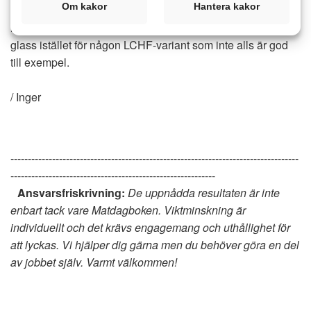
Om kakor
Hantera kakor
det du verkligen tycker om då istället för att snåla in på
något mindre gott men nyttigare. Ät hellre en riktigt god
glass istället för någon LCHF-variant som inte alls är god
till exempel.
/ Inger
-----------------------------------------------------------------------------------
-----------------------------------------------------------
Ansvarsfriskrivning:
De uppnådda resultaten är inte
enbart tack vare Matdagboken. Viktminskning är
individuellt och det krävs engagemang och uthållighet för
att lyckas. Vi hjälper dig gärna men du behöver göra en del
av jobbet själv. Varmt välkommen!