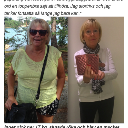
ord en toppenbra sajt att tillhöra. Jag stortrivs och jag
tänker fortsätta så länge jag bara kan."
Inger gick ner 17 kg, slutade röka och blev en mycket