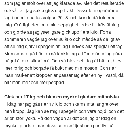
som jag är stolt över att jag klarade av. Men det resulterade
också i att jag sakta gick upp i vikt. Dessutom opererade
jag bort min hallus valgus 2015, och kunde då inte röra
mig. Orörligheten och min deppighet ledde till tröstätning
och gjorde att jag ytterligare gick upp flera kilo. Förra
sommaren vägde jag över 80 kilo och mådde så dåligt av
att se mig själv i spegeln att jag undvek alla speglar ett tag.
Men senare på hösten så tänkte jag att ”nu måste jag göra
något åt min situation”! Och så blev det. Jag åt bättre, blev
mer rörlig och började få bukt med min motion. Och när
man märker att kroppen anpassar sig efter en ny livsstil, då
blir man mer och mer peppad.
Gick ner 17 kg och blev en mycket gladare människa
Idag har jag gått ner 17 kilo och skäms inte längre över
min kropp. Jag kan se mig i spegeln och vara nöjd, och det
är en stor lycka. På den vägen är det och jag är idag en
mycket gladare människa som ser ljust och positivt på