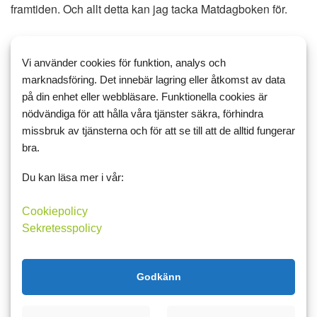
framtiden. Och allt detta kan jag tacka Matdagboken för.
Här kommer mina 3 bästa tips:
Vi använder cookies för funktion, analys och
marknadsföring. Det innebär lagring eller åtkomst av data
1. Testa dig fram
med olika sorters maträtter som finns här
på din enhet eller webbläsare. Funktionella cookies är
på Matdagboken eller på nätet eftersom där finns massor
nödvändiga för att hålla våra tjänster säkra, förhindra
missbruk av tjänsterna och för att se till att de alltid fungerar
av tips och recept.
bra.
2. Jämför dig aldrig med andra
för alla har vi olika
Du kan läsa mer i vår:
kroppar och fungerar på olika sätt. Inget är varken bra eller
dåligt, huvudsaken är att du hittar din livsstil och din
Cookiepolicy
mathållning. Och framförallt: låt det ta tid. Man måste prova
Sekretesspolicy
många olika rätter innan man vet vad just man gillar och tål
och samtidigt blir mätt o belåten av.
Godkänn
3. Undvik allt vad sötsaker heter
om du kan, men unna
dig gärna något gott i helgen (gärna med måtta). Ät hellre