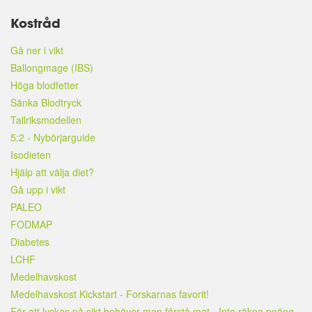
Kostråd
Gå ner i vikt
Ballongmage (IBS)
Höga blodfetter
Sänka Blodtryck
Tallriksmodellen
5:2 - Nybörjarguide
Isodieten
Hjälp att välja diet?
Gå upp i vikt
PALEO
FODMAP
Diabetes
LCHF
Medelhavskost
Medelhavskost Kickstart - Forskarnas favorit!
För att lyckas på sikt behöver man förstå mat - Inte räkna poäng