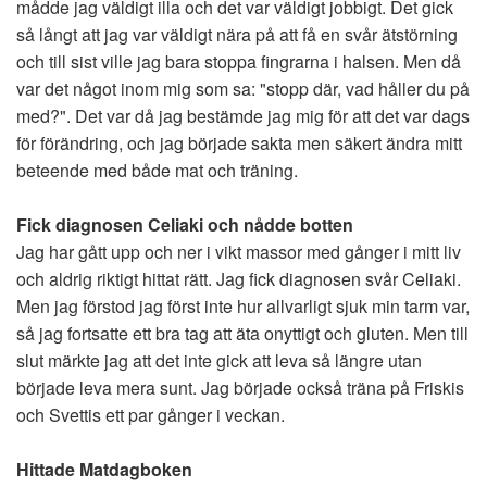
mådde jag väldigt illa och det var väldigt jobbigt. Det gick
så långt att jag var väldigt nära på att få en svår ätstörning
och till sist ville jag bara stoppa fingrarna i halsen. Men då
var det något inom mig som sa: "stopp där, vad håller du på
med?". Det var då jag bestämde jag mig för att det var dags
för förändring, och jag började sakta men säkert ändra mitt
beteende med både mat och träning.
Fick diagnosen Celiaki och nådde botten
Jag har gått upp och ner i vikt massor med gånger i mitt liv
och aldrig riktigt hittat rätt. Jag fick diagnosen svår Celiaki.
Men jag förstod jag först inte hur allvarligt sjuk min tarm var,
så jag fortsatte ett bra tag att äta onyttigt och gluten. Men till
slut märkte jag att det inte gick att leva så längre utan
började leva mera sunt. Jag började också träna på Friskis
och Svettis ett par gånger i veckan.
Hittade Matdagboken