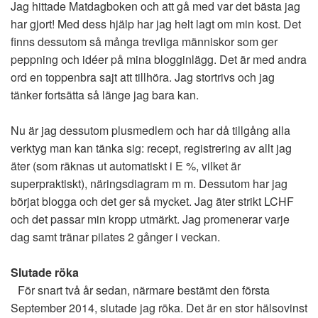
Jag hittade Matdagboken och att gå med var det bästa jag
har gjort! Med dess hjälp har jag helt lagt om min kost. Det
finns dessutom så många trevliga människor som ger
peppning och idéer på mina blogginlägg. Det är med andra
ord en toppenbra sajt att tillhöra. Jag stortrivs och jag
tänker fortsätta så länge jag bara kan.
Nu är jag dessutom plusmedlem och har då tillgång alla
verktyg man kan tänka sig: recept, registrering av allt jag
äter (som räknas ut automatiskt i E %, vilket är
superpraktiskt), näringsdiagram m m. Dessutom har jag
börjat blogga och det ger så mycket. Jag äter strikt LCHF
och det passar min kropp utmärkt. Jag promenerar varje
dag samt tränar pilates 2 gånger i veckan.
Slutade röka
För snart två år sedan, närmare bestämt den första
September 2014, slutade jag röka. Det är en stor hälsovinst