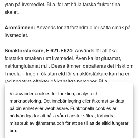
ytan på livsmedlet. Bl.a. för att hålla färska frukter fina i
skalet.
Aromämnen:
Används för att förändra eller sätta smak på
livsmedlet.
Smakförstärkare, E 621-E624:
Används för att öka
förstärka smaken i ett livsmedel. Även kallat glutamat,
natriumglutamat m.fl. Dessa ämnen debatteras det friskt om
i media – ingen rök utan eld för smakförstärkare kan ha en
rad negativa effekter på känsliga personer. Bl.a.
huvudvärk, illamående, allergiska reaktioner m.m. Men
Vi använder cookies för funktion, analys och
detta är mycket ovanligt, normalpersonen måste få i sig
marknadsföring. Det innebär lagring eller åtkomst av data
stora mängder glutamat för att det ska märkas. Vissa säger
på din enhet eller webbläsare. Funktionella cookies är
att om man äter ofta och mycket kinamat (innehåller ofta
nödvändiga för att hålla våra tjänster säkra, förhindra
höga halter av gltamat) kan man få det sk. ”chinese food
missbruk av tjänsterna och för att se till att de alltid fungerar
syndrome” med illamående och huvudvärk som symptom.
bra.