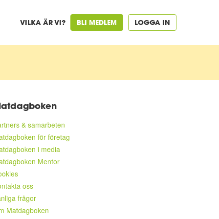
VILKA ÄR VI?
BLI MEDLEM
LOGGA IN
atdagboken
rtners & samarbeten
tdagboken för företag
atdagboken i media
atdagboken Mentor
ookies
ntakta oss
nliga frågor
m Matdagboken