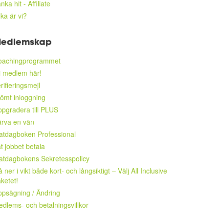
nka hit - Affiliate
lka är vi?
edlemskap
oachingprogrammet
i medlem här!
rifieringsmejl
ömt inloggning
pgradera till PLUS
rva en vän
atdagboken Professional
t jobbet betala
atdagbokens Sekretesspolicy
 ner i vikt både kort- och långsiktigt – Välj All Inclusive
ketet!
psägning / Ändring
dlems- och betalningsvillkor