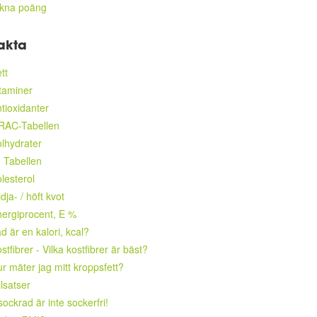
äkna poäng
akta
tt
taminer
tioxidanter
RAC-Tabellen
lhydrater
 Tabellen
lesterol
dja- / höft kvot
ergiprocent, E %
d är en kalori, kcal?
stfibrer - Vilka kostfibrer är bäst?
r mäter jag mitt kroppsfett?
llsatser
ockrad är inte sockerfri!