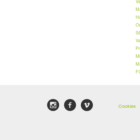
V
Må
Hu
Om
Så
Va
Pr
Mi
Mä
F
Cookies