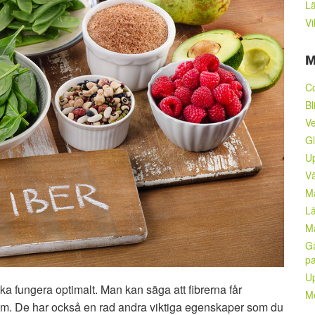
Lä
Vi
M
C
Bl
Ve
Gl
Up
Vä
M
Lå
M
Gå
pa
Up
ska fungera optimalt. Man kan säga att fibrerna får
Me
rim. De har också en rad andra viktiga egenskaper som du