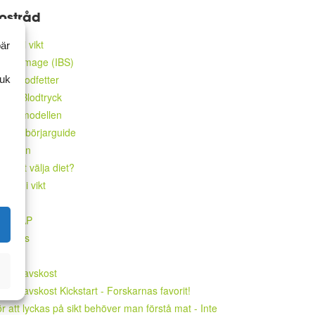
ostråd
 ner i vikt
bär
llongmage (IBS)
ga blodfetter
ruk
nka Blodtryck
llriksmodellen
2 - Nybörjarguide
odieten
älp att välja diet?
 upp i vikt
ALEO
ODMAP
abetes
CHF
edelhavskost
delhavskost Kickstart - Forskarnas favorit!
r att lyckas på sikt behöver man förstå mat - Inte