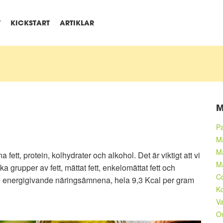
T
KICKSTART
ARTIKLAR
M
Pa
Ma
M
fett, protein, kolhydrater och alkohol. Det är viktigt att vi
M
lika grupper av fett, mättat fett, enkelomättat fett och
C
v de energigivande näringsämnena, hela 9,3 Kcal per gram
Ko
Va
O