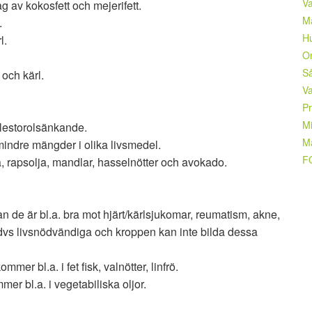
V
ag av kokosfett och mejerifett.
Må
.
Hu
l.
Om
Så
 och kärl.
Va
Pr
Mi
kolestorolsänkande.
Mä
mindre mängder i olika livsmedel.
F
a, rapsolja, mandlar, hasselnötter och avokado.
an de är bl.a. bra mot hjärt/kärlsjukomar, reumatism, akne,
 dvs livsnödvändiga och kroppen kan inte bilda dessa
mer bl.a. i fet fisk, valnötter, linfrö.
er bl.a. i vegetabiliska oljor.