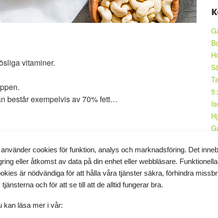
K
Gå
Ba
Hö
ösliga vitaminer.
Sä
Ta
oppen.
5:
nan består exempelvis av 70% fett…
Is
Hj
Gå
P
 använder cookies för funktion, analys och marknadsföring. Det inne
F
trollera ditt energiintag genom att registrera din kost i
gring eller åtkomst av data på din enhet eller webbläsare. Funktionella
Di
okies är nödvändiga för att hålla våra tjänster säkra, förhindra missb
L
tudier om andelen ohälsosamt fett är för hög. Alltfler
 tjänsterna och för att se till att de alltid fungerar bra.
M
lsosamt fett råder det delade meningar om.
Me
 kan läsa mer i vår:
Fö