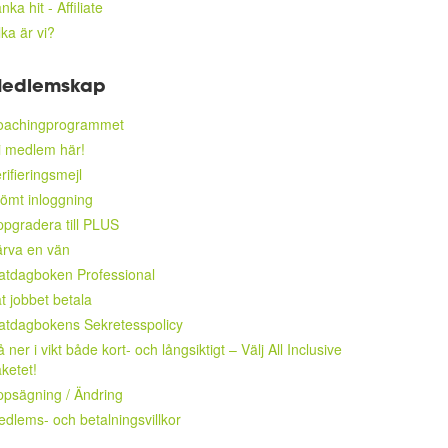
nka hit - Affiliate
lka är vi?
edlemskap
oachingprogrammet
i medlem här!
rifieringsmejl
ömt inloggning
pgradera till PLUS
rva en vän
atdagboken Professional
t jobbet betala
atdagbokens Sekretesspolicy
 ner i vikt både kort- och långsiktigt – Välj All Inclusive
ketet!
psägning / Ändring
dlems- och betalningsvillkor