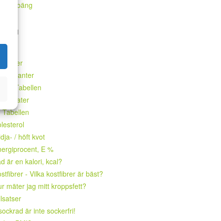
äkna poäng
akta
tt
taminer
tioxidanter
RAC-Tabellen
lhydrater
 Tabellen
lesterol
dja- / höft kvot
ergiprocent, E %
d är en kalori, kcal?
stfibrer - Vilka kostfibrer är bäst?
r mäter jag mitt kroppsfett?
llsatser
ockrad är inte sockerfri!