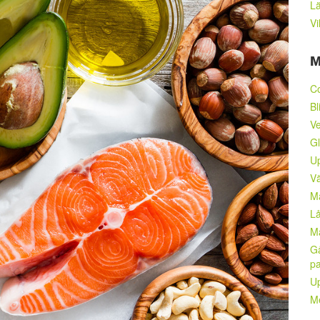
Lä
Vi
M
C
Bl
Ve
Gl
Up
Vä
M
Lå
M
Gå
pa
Up
Me