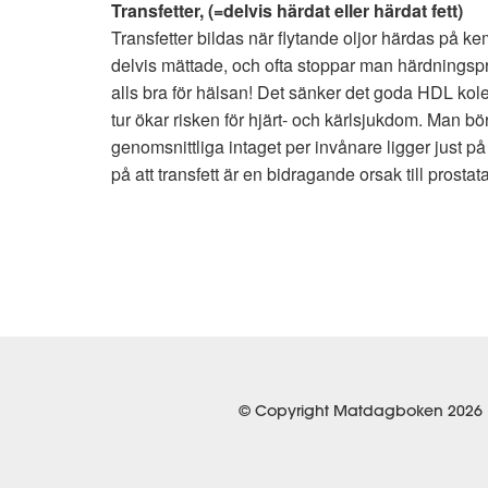
Transfetter, (=delvis härdat eller härdat fett)
Transfetter bildas när flytande oljor härdas på kem
delvis mättade, och ofta stoppar man härdningsproce
alls bra för hälsan! Det sänker det goda HDL koles
tur ökar risken för hjärt- och kärlsjukdom. Man bö
genomsnittliga intaget per invånare ligger just p
på att transfett är en bidragande orsak till prost
© Copyright Matdagboken 2026