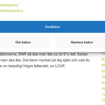
r
ookiepolicy
ite fett. Däremot kan du få för lite av de nyttiga fetterna,
ekretesspolicy
m på detta kan vara:
F
Fe
Godkänn
Vi
An
O
Om kakor
Hantera kakor
Ko
GI
tionerna, SNR så ska man äta ca 30 E% fett. Sedan
Ko
t man ska äta. Det beror mycket på dig själv och vad du
Mi
r en betydligt högre fettandel, ex LCHF.
En
Va
Ko
Hu
Ti
Os