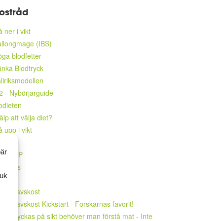
ostråd
 ner i vikt
llongmage (IBS)
ga blodfetter
nka Blodtryck
llriksmodellen
2 - Nybörjarguide
odieten
älp att välja diet?
 upp i vikt
ALEO
bär
ODMAP
abetes
ruk
CHF
edelhavskost
delhavskost Kickstart - Forskarnas favorit!
r att lyckas på sikt behöver man förstå mat - Inte