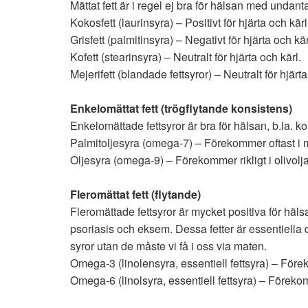
Mättat fett är i regel ej bra för hälsan med undant
Kokosfett (laurinsyra) – Positivt för hjärta och kärl
Grisfett (palmitinsyra) – Negativt för hjärta och kär
Kofett (stearinsyra) – Neutralt för hjärta och kärl.
Mejerifett (blandade fettsyror) – Neutralt för hjärta
Enkelomättat fett (trögflytande konsistens)
Enkelomättade fettsyror är bra för hälsan, b.la. 
Palmitoljesyra (omega-7) – Förekommer oftast i 
Oljesyra (omega-9) – Förekommer rikligt i olivolj
Fleromättat fett (flytande)
Fleromättade fettsyror är mycket positiva för häls
psoriasis och eksem. Dessa fetter är essentiella
syror utan de måste vi få i oss via maten.
Omega-3 (linolensyra, essentiell fettsyra) – Förekom
Omega-6 (linolsyra, essentiell fettsyra) – Förekomm