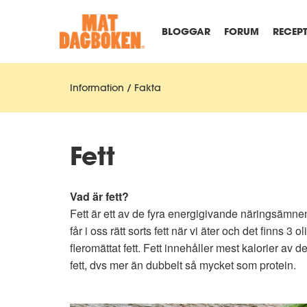
BLOGGAR
FORUM
RECEP
Information / Fakta
Fett
Vad är fett?
Fett är ett av de fyra energigivande näringsämnena 
får i oss rätt sorts fett när vi äter och det finns 3 o
fleromättat fett. Fett innehåller mest kalorier a
fett, dvs mer än dubbelt så mycket som protein.