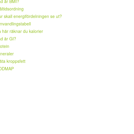
ad är BMI?
ltidsordning
r skall energifördelningen se ut?
vandlingstabell
 här räknar du kalorier
d är GI?
otein
neraler
ta kroppsfett
ODMAP