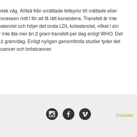
isk väg. Alltså från omättade fettsyror till mättade eller
ssen mitt i för att få rätt konsistens. Transfett är inte
terolet och höjer det onda LDL kolesterolet, vilket i sin
r inte äta mer än 2 gram transfett per dag enligt WHO. Det
å 2 gram/dag. Enligt nyligen genomförda studier tyder det
atacancer och bröstcancer.
Cookies