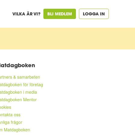
VILKA ÄR VI?
BLI MEDLEM
LOGGA IN
atdagboken
rtners & samarbeten
tdagboken för företag
atdagboken i media
atdagboken Mentor
ookies
ntakta oss
nliga frågor
m Matdagboken