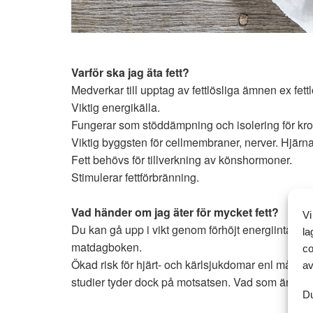
Varför ska jag äta fett?
Medverkar till upptag av fettlösliga ämnen ex fettl
Viktig energikälla.
Fungerar som stöddämpning och isolering för kr
Viktig byggsten för cellmembraner, nerver. Hjär
Fett behövs för tillverkning av könshormoner.
Stimulerar fettförbränning.
Vad händer om jag äter för mycket fett?
Vi
Du kan gå upp i vikt genom förhöjt energiintag. Kon
la
matdagboken.
co
Ökad risk för hjärt- och kärlsjukdomar enl många s
av
studier tyder dock på motsatsen. Vad som är ohä
Du