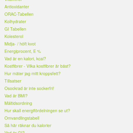
Antioxidanter
ORAC-Tabellen
Kolhydrater
GI Tabellen
Kolesterol
Midja- / höft kvot
Energiprocent, E %
Vad är en kalori, kcal?
Kostfibrer - Vilka kostfibrer är bäst?
Hur mäter jag mitt kroppsfett?
Tillsatser
Osockrad är inte sockerfri!
Vad är BMI?
Måltidsordning
Hur skall energifördelningen se ut?
Omvandlingstabell
Så här räknar du kalorier
Vad är GI?