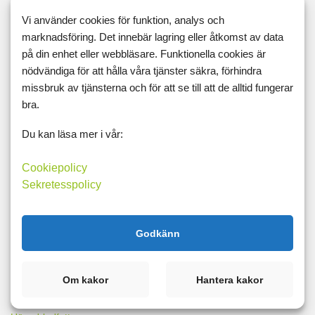
Vi använder cookies för funktion, analys och
Coachingprogrammet
marknadsföring. Det innebär lagring eller åtkomst av data
Bli medlem här!
på din enhet eller webbläsare. Funktionella cookies är
Verifieringsmejl
nödvändiga för att hålla våra tjänster säkra, förhindra
Glömt inloggning
missbruk av tjänsterna och för att se till att de alltid fungerar
Uppgradera till PLUS
bra.
Värva en vän
Matdagboken Professional
Du kan läsa mer i vår:
Låt jobbet betala
Matdagbokens Sekretesspolicy
Cookiepolicy
Gå ner i vikt både kort- och långsiktigt – Välj All Inclusive paketet!
Sekretesspolicy
Uppsägning / Ändring
Medlems- och betalningsvillkor
Godkänn
Kostråd
Om kakor
Hantera kakor
Gå ner i vikt
Ballongmage (IBS)