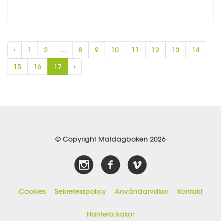
‹
1
2
...
8
9
10
11
12
13
14
15
16
17
›
© Copyright Matdagboken 2026
Cookies
Sekretesspolicy
Användarvillkor
Kontakt
Hantera kakor