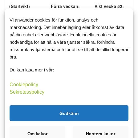
(Startvikt) Förra veckan: Vikt vecka 52:
Bondbrud (115,6)....................113,2.............
Vi använder cookies för funktion, analys och
eckster (127,5)......................115,4..............115,4
marknadsföring. Det innebär lagring eller åtkomst av data
hajo1091 (114,5)....................115,0.............
på din enhet eller webbläsare. Funktionella cookies är
Helen65 (108,8).....................106,7.............
honeybee (144,5)...................147,0.............
nödvändiga för att hålla våra tjänster säkra, förhindra
katjon11 (108,0).....................102,4.............
missbruk av tjänsterna och för att se till att de alltid fungerar
myskatt (132,0)....................137,5..............
bra.
notpenny (194,0)...................186,4 .............
PatOtt (115,3)........................112,6.............
Du kan läsa mer i vår:
stakamt (114,0)......................115,2.............
thebrask (130,0).....................121,0.............
Cookiepolicy
vägskäl (108,4).......................86,0.............84,8
jocke75 (170,0).......................166,5...........
Sekretesspolicy
God Jul
Godkänn
vägskäl
24 december 2015 16:41
1
Om kakor
Hantera kakor