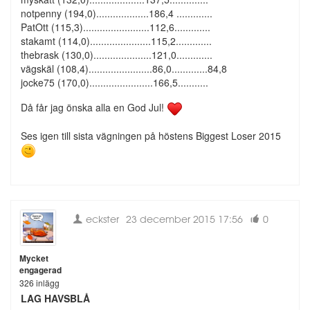
notpenny (194,0)...................186,4 .............
PatOtt (115,3)........................112,6.............
stakamt (114,0)......................115,2.............
thebrask (130,0).....................121,0.............
vägskäl (108,4).......................86,0.............84,8
jocke75 (170,0).......................166,5...........
Då får jag önska alla en God Jul!
Ses igen till sista vägningen på höstens Biggest Loser 2015
eckster
23 december 2015 17:56
0
Mycket
engagerad
326 inlägg
LAG HAVSBLÅ