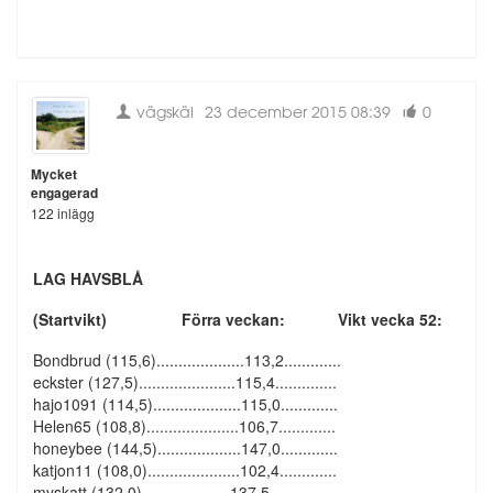
vägskäl
23 december 2015 08:39
0
Mycket
engagerad
122 inlägg
LAG HAVSBLÅ
(Startvikt) Förra veckan: Vikt vecka 52:
Bondbrud (115,6)....................113,2.............
eckster (127,5)......................115,4..............
hajo1091 (114,5)....................115,0.............
Helen65 (108,8).....................106,7.............
honeybee (144,5)...................147,0.............
katjon11 (108,0).....................102,4.............
myskatt (132,0)....................137,5..............