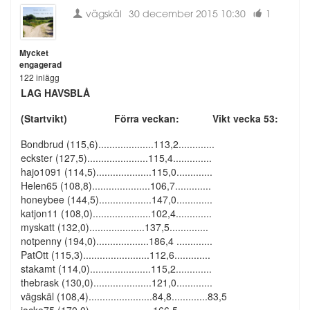
vägskäl
30 december 2015 10:30
1
Mycket
engagerad
122 inlägg
LAG HAVSBLÅ
(Startvikt) Förra veckan: Vikt vecka 53:
Bondbrud (115,6)....................113,2.............
eckster (127,5)......................115,4..............
hajo1091 (114,5)....................115,0.............
Helen65 (108,8).....................106,7.............
honeybee (144,5)...................147,0.............
katjon11 (108,0).....................102,4.............
myskatt (132,0)....................137,5..............
notpenny (194,0)...................186,4 .............
PatOtt (115,3)........................112,6.............
stakamt (114,0)......................115,2.............
thebrask (130,0).....................121,0.............
vägskäl (108,4).......................84,8.............83,5
jocke75 (170,0).......................166,5...........