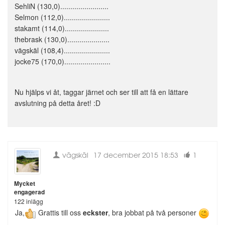
SehliN (130,0)........................
Selmon (112,0).......................
stakamt (114,0)......................
thebrask (130,0).....................
vägskäl (108,4).......................
jocke75 (170,0).......................
Nu hjälps vi åt, taggar järnet och ser till att få en lättare
avslutning på detta året! :D
vägskäl
17 december 2015 18:53
1
Mycket
engagerad
122 inlägg
Ja,
Grattis till oss
eckster
, bra jobbat på två personer