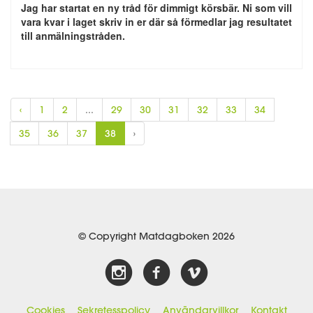
Jag har startat en ny tråd för dimmigt körsbär. Ni som vill
vara kvar i laget skriv in er där så förmedlar jag resultatet
till anmälningstråden.
‹
1
2
...
29
30
31
32
33
34
35
36
37
38
›
© Copyright Matdagboken 2026
Cookies
Sekretesspolicy
Användarvillkor
Kontakt