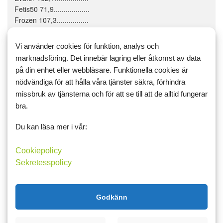
Fetis50 71,9..................
Frozen 107,3................
hagalund 82,9...............
helga24 104,0...............
Vi använder cookies för funktion, analys och
jonasl72 102,4...............
marknadsföring. Det innebär lagring eller åtkomst av data
KickanXL 84,7...............
på din enhet eller webbläsare. Funktionella cookies är
Lena444 105,5...............
nödvändiga för att hålla våra tjänster säkra, förhindra
lenamaria 97,2...............
missbruk av tjänsterna och för att se till att de alltid fungerar
MickeA 104,3..................
bra.
MST 107,0......................
MyGoals 100,8................
Du kan läsa mer i vår:
nysommar 106,5.............
Vickan15 99,8..................
Wiviann 103,8..................
Cookiepolicy
Annika49 105,3..............
Sekretesspolicy
TESUO 106,8.................
Svealisa 105,3................
babs2 99,8.....................
Godkänn
viljans 101,0...................
sarack 104,2....................