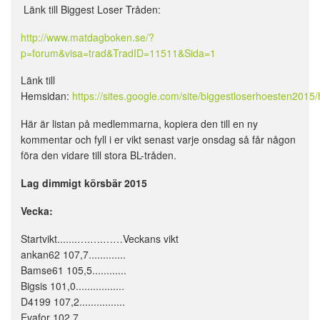
Länk till Biggest Loser Tråden:
http://www.matdagboken.se/?
p=forum&visa=trad&TradID=11511&Sida=1
Länk till
Hemsidan:
https://sites.google.com/site/biggestloserhoesten201
Här är listan på medlemmarna, kopiera den till en ny
kommentar och fyll i er vikt senast varje onsdag så får någon
föra den vidare till stora BL-tråden.
Lag dimmigt körsbär 2015
Vecka:
Startvikt.......….….……Veckans vikt
ankan62 107,7.............
Bamse61 105,5............
Bigsis 101,0.................
D4199 107,2................
Evafor 102,7.................