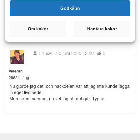
2862 inlägg
Godkänn
Tack - då ska jag genast testa detta! 👌
Om kakor
Hantera kakor
LinusPL
25 juni 2026 13:09
0
Veteran
2862 inlägg
Nu gjorde jag det, och nackdelen var att jag inte kunde lägga
in eget livsmedel.
Men strunt samma, nu vet jag att det går. Typ ☺️