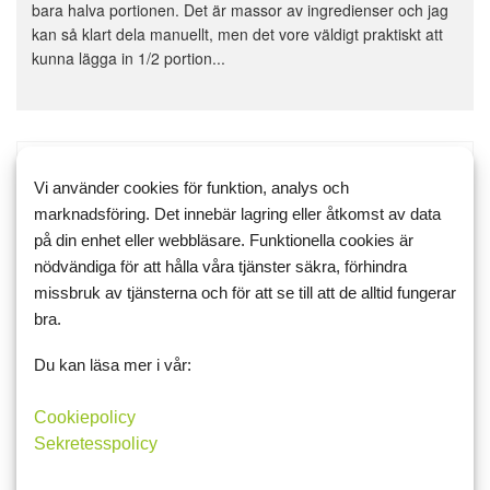
bara halva portionen. Det är massor av ingredienser och jag
kan så klart dela manuellt, men det vore väldigt praktiskt att
kunna lägga in 1/2 portion...
gittan52
25 juni 2026 12:52
1
Vi använder cookies för funktion, analys och
marknadsföring. Det innebär lagring eller åtkomst av data
Veteran
på din enhet eller webbläsare. Funktionella cookies är
8278 inlägg
nödvändiga för att hålla våra tjänster säkra, förhindra
Om du lägger in din gröt som ett recept fungerar det att välja
missbruk av tjänsterna och för att se till att de alltid fungerar
olika storlekar på portionen
bra.
Du kan läsa mer i vår:
Cookiepolicy
LinusPL
25 juni 2026 12:59
0
Sekretesspolicy
Veteran