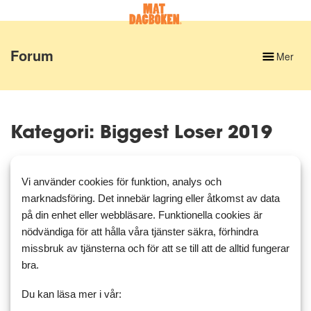
Forum
Mer
Kategori: Biggest Loser 2019
ANMÄLAN TILL BIGGEST LOSER Våren 2019!
Vi använder cookies för funktion, analys och
av: Havet 12 mars 2019 23:45
marknadsföring. Det innebär lagring eller åtkomst av data
Havet
på din enhet eller webbläsare. Funktionella cookies är
54 inlägg
för 7 år sedan
nödvändiga för att hålla våra tjänster säkra, förhindra
missbruk av tjänsterna och för att se till att de alltid fungerar
bra.
‹
1
2
›
Du kan läsa mer i vår: