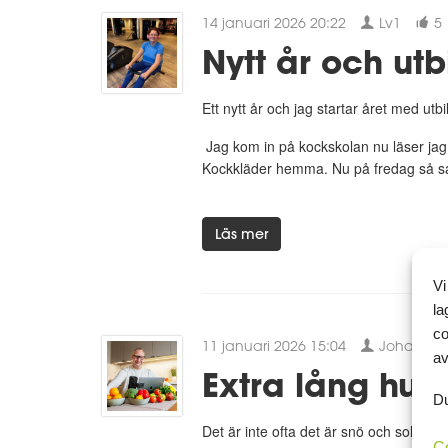
14 januari 2026 20:22
Lv1
5
Nytt år och utb
Ett nytt år och jag startar året med utbi
Jag kom in på kockskolan nu läser jag i
Kockkläder hemma. Nu på fredag så saml
Läs mer
Vi
la
co
11 januari 2026 15:04
Johan
av
Extra lång hu
Du
Det är inte ofta det är snö och sol på 
C