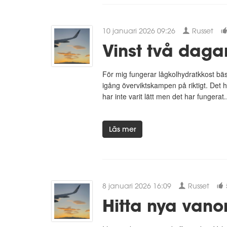
10 januari 2026 09:26
Russet
Vinst två dagar
För mig fungerar lågkolhydratkkost bäst
igång överviktskampen på riktigt. Det
har inte varit lätt men det har fungerat..
Läs mer
8 januari 2026 16:09
Russet
Hitta nya vano