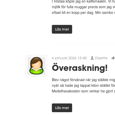
I höstas köpte jag en kaffemaskin. Vi h
mjölk för fulla muggar precis som jag vi
oftast bli en kopp per dag. Min sambo d
Läs mer
6 januari 2026 15:40
Elizette
Överaskning!
Blev något förvånad när jag ställde mig
nyår så hade jag tappat kilon istället 
Medelhavskosten som verkar ha gjort
Läs mer