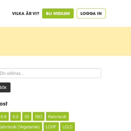
VILKA ÄR VI?
BLI MEDLEM
LOGGA IN
Sök
ost
16:8
5:2
GI
ISO
Kalorisnål
Kalorisnål (Vegetarisk)
LCHF
LCLC