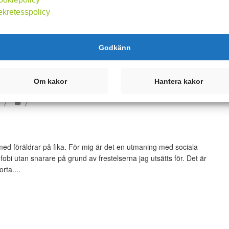
kön promenad med Shiva. Underbart! ☀️
ekretesspolicy
Godkänn
Om kakor
Hantera kakor
7
7
 föräldrar på fika. För mig är det en utmaning med sociala
fobi utan snarare på grund av frestelserna jag utsätts för. Det är
rta....