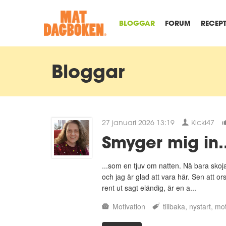
BLOGGAR
FORUM
RECEP
Bloggar
27 januari 2026 13:19
Kicki47
Smyger mig in..
...som en tjuv om natten. Nä bara skoja
och jag är glad att vara här. Sen att ors
rent ut sagt eländig, är en a...
Motivation
tillbaka
nystart
mot