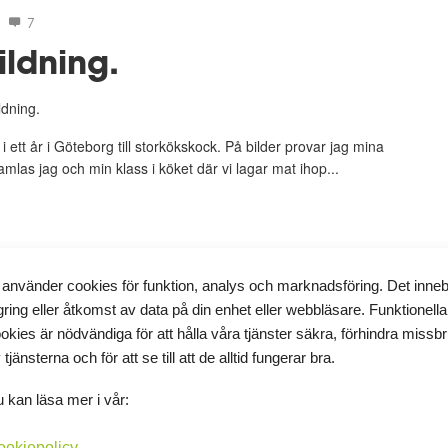
7
ildning.
ldning.
 ett år i Göteborg till storkökskock. På bilder provar jag mina
as jag och min klass i köket där vi lagar mat ihop...
 använder cookies för funktion, analys och marknadsföring. Det inne
gring eller åtkomst av data på din enhet eller webbläsare. Funktionella
okies är nödvändiga för att hålla våra tjänster säkra, förhindra missb
5
2
 tjänsterna och för att se till att de alltid fungerar bra.
ndpromenad i solen
 kan läsa mer i vår:
samma gång här nere i Malmö. Nu har det varit fint i flera dagar
ookiepolicy