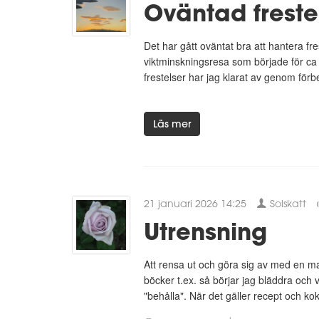
Oväntad freste
Det har gått oväntat bra att hantera f
viktminskningsresa som började för ca 
frestelser har jag klarat av genom förb
Läs mer
21 januari 2026 14:25
Solskatt
Utrensning
Att rensa ut och göra sig av med en mas
böcker t.ex. så börjar jag bläddra och 
"behålla". När det gäller recept och kok