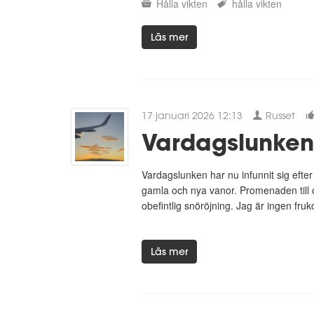
Hålla vikten
hålla vikten
Läs mer
17 januari 2026 12:13
Russet
Vardagslunken
Vardagslunken har nu infunnit sig eft
gamla och nya vanor. Promenaden till oc
obefintlig snöröjning. Jag är ingen fruk
Läs mer