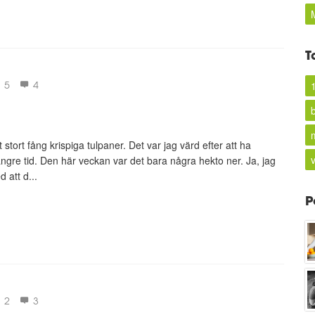
T
5
4
b
tort fång krispiga tulpaner. Det var jag värd efter att ha
ängre tid. Den här veckan var det bara några hekto ner. Ja, jag
 att d...
P
2
3