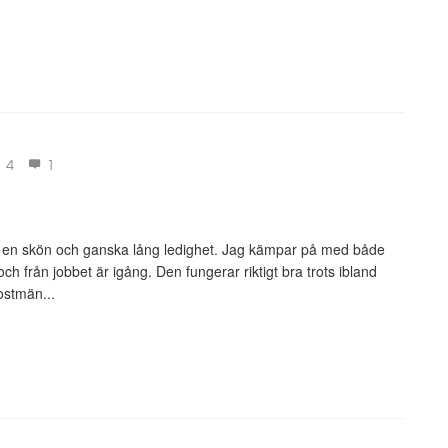
4
1
er en skön och ganska lång ledighet. Jag kämpar på med både
h från jobbet är igång. Den fungerar riktigt bra trots ibland
ostmän...