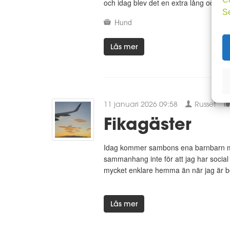
och idag blev det en extra lång och s
S
Hund
Läs mer
11 januari 2026 09:58
Russet
Fikagäster
Idag kommer sambons ena barnbarn med
sammanhang inte för att jag har social 
mycket enklare hemma än när jag är bo
Läs mer