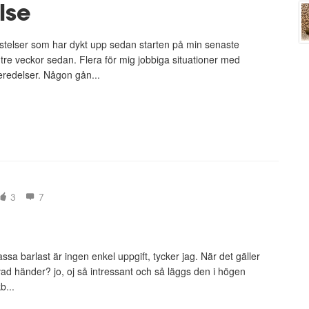
lse
restelser som har dykt upp sedan starten på min senaste
tre veckor sedan. Flera för mig jobbiga situationer med
eredelser. Någon gån...
3
7
sa barlast är ingen enkel uppgift, tycker jag. När det gäller
vad händer? jo, oj så intressant och så läggs den i högen
b...