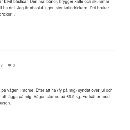
ar blivit bästisar. Den mal bönor, brygger kaffe och skummar
ll ha det. Jag är absolut ingen stor kaffedrickare. Det brukar
ricker...
6
3
 på vågen i morse. Efter att ha (fy på mig) syndat över jul och
för att lägga på mig. Vågen står nu på 66.5 kg. Fortsätter med
 susen.