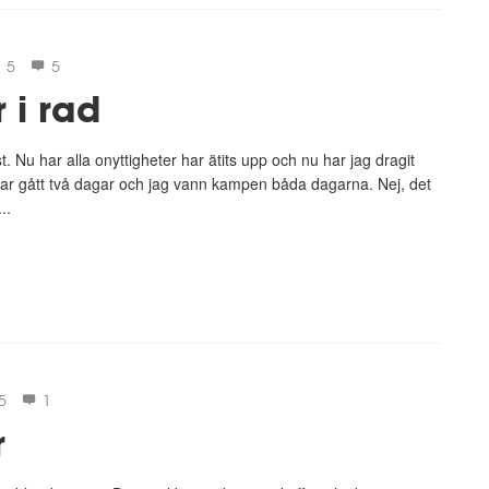
5
5
 i rad
. Nu har alla onyttigheter har ätits upp och nu har jag dragit
 har gått två dagar och jag vann kampen båda dagarna. Nej, det
..
5
1
r