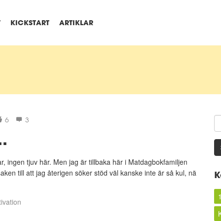
T
KICKSTART
ARTIKLAR
6
3
.
r, ingen tjuv här. Men jag är tillbaka här i Matdagbokfamiljen
aken till att jag återigen söker stöd väl kanske inte är så kul, nä
K
ivation