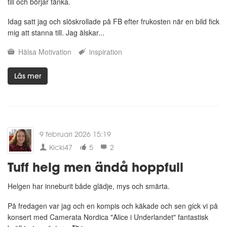
till och börjar tänka.
Idag satt jag och slöskrollade på FB efter frukosten när en bild fick
mig att stanna till. Jag älskar...
Hälsa
Motivation
inspiration
Läs mer
9 februari 2026 15:19
Kicki47
5
2
Tuff helg men ändå hoppfull
Helgen har inneburit både glädje, mys och smärta.
På fredagen var jag och en kompis och käkade och sen gick vi på
konsert med Camerata Nordica "Alice i Underlandet" fantastisk