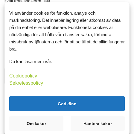
kväll trots snöstorm 🥰❄️
Lördag och söndag spenderade jag i soffan, fö...
Vi använder cookies för funktion, analys och
marknadsföring. Det innebär lagring eller åtkomst av data
stress
Hälsa
hälsa
hopp
leder
på din enhet eller webbläsare. Funktionella cookies är
nödvändiga för att hålla våra tjänster säkra, förhindra
Läs mer
missbruk av tjänsterna och för att se till att de alltid fungerar
bra.
Du kan läsa mer i vår:
9 februari 2026 11:01
Cookiepolicy
Johan
7
2
Sekretesspolicy
Vill du vara med och inspirera
med din framgång?
Godkänn
Hej Vänner!
Det är många inklusive jag själv som blir inspirerade av era
Om kakor
Hantera kakor
framgångar som delas här i bloggen. Allt ifrån vikt, midjemått till