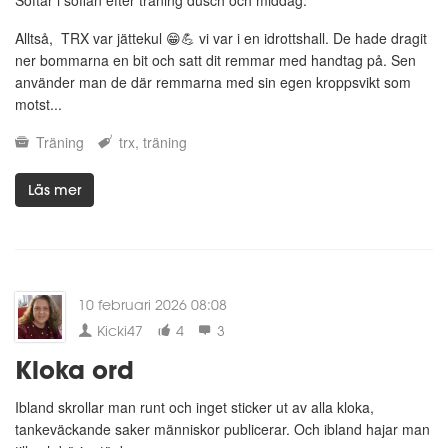
Alltså, TRX var jättekul 😁💪 vi var i en idrottshall. De hade dragit
ner bommarna en bit och satt dit remmar med handtag på. Sen
använder man de där remmarna med sin egen kroppsvikt som
motst...
Träning
trx
träning
Läs mer
10 februari 2026 08:08
Kicki47
4
3
Kloka ord
Ibland skrollar man runt och inget sticker ut av alla kloka,
tankeväckande saker människor publicerar. Och ibland hajar man