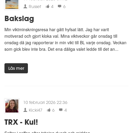
Russet
4
6
Bakslag
Min viktminskningsresa har gått hyfsat lätt. Jag har varit
motiverad och gjort kloka val. Mina viktveckor går onsdag till
onsdag då jag rapporterar in min vikt till BL varje onsdag. Veckan
som gick blev inte bra. Det ena dåliga valet ledde till det an...
Läs mer
10 februari 2026 22:36
Kicki47
6
4
TRX - Kul!
Softar i soffan efter träning dusch och middag.