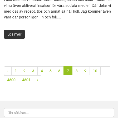
vi nu även aktiverat insatser för våra sociala medier. Där delar vi
med oss av recept, tips och annat så håll koll. Jag kommer även
vara där personligen. In och följ,...
Läs mer
‹
1
2
3
4
5
6
7
8
9
10
...
4600
4601
›