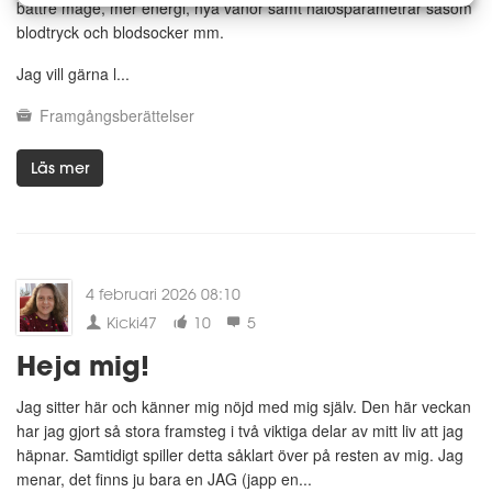
bättre mage, mer energi, nya vanor samt hälosparametrar såsom
blodtryck och blodsocker mm.
Jag vill gärna l...
Framgångsberättelser
Läs mer
4 februari 2026 08:10
Kicki47
10
5
Heja mig!
Jag sitter här och känner mig nöjd med mig själv. Den här veckan
har jag gjort så stora framsteg i två viktiga delar av mitt liv att jag
häpnar. Samtidigt spiller detta såklart över på resten av mig. Jag
menar, det finns ju bara en JAG (japp en...