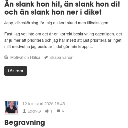
Än slank hon hit, än slank hon dit
och än slank hon ner i diket
Japp, dikeskörning för mig en kort stund men tillbaks igen.
Fast, jag vet inte om det är en korrekt beskrivning egentligen, det
är ju mer att prioritera och jag har insett att just prioritera är inget
mitt medvetna jag beslutar i, det gör min kropp....
Motivation
Hälsa
skapa vanor
Läs mer
12 februari 2026 18:45
LadyG
1
9
Begravning