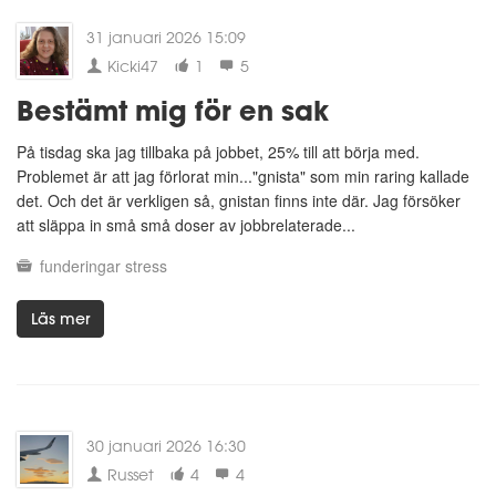
31 januari 2026 15:09
Kicki47
1
5
Bestämt mig för en sak
På tisdag ska jag tillbaka på jobbet, 25% till att börja med.
Problemet är att jag förlorat min..."gnista" som min raring kallade
det. Och det är verkligen så, gnistan finns inte där. Jag försöker
att släppa in små små doser av jobbrelaterade...
funderingar
stress
Läs mer
30 januari 2026 16:30
Russet
4
4