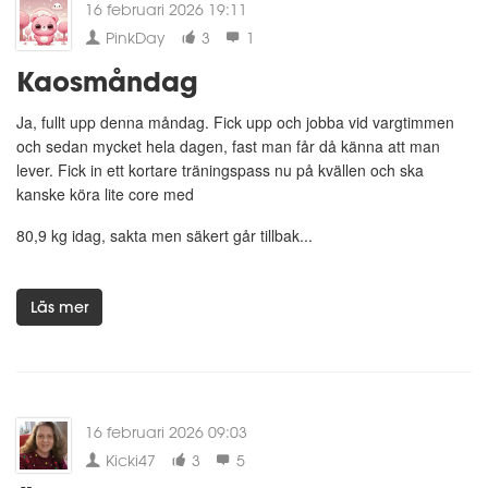
16 februari 2026 19:11
PinkDay
3
1
Kaosmåndag
Ja, fullt upp denna måndag. Fick upp och jobba vid vargtimmen
och sedan mycket hela dagen, fast man får då känna att man
lever. Fick in ett kortare träningspass nu på kvällen och ska
kanske köra lite core med
80,9 kg idag, sakta men säkert går tillbak...
Läs mer
16 februari 2026 09:03
Kicki47
3
5