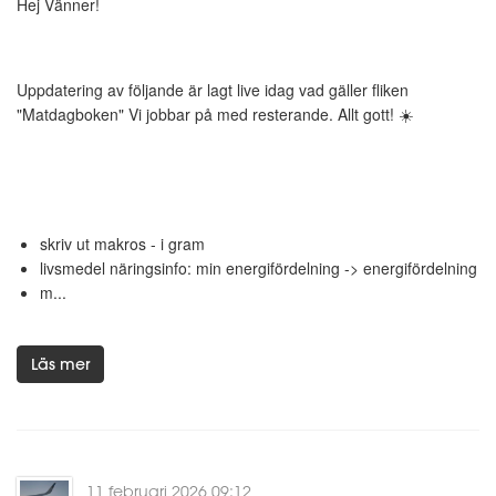
Hej Vänner!
Uppdatering av följande är lagt live idag vad gäller fliken
"Matdagboken" Vi jobbar på med resterande. Allt gott! ☀️
skriv ut makros - i gram
livsmedel näringsinfo: min energifördelning -> energifördelning
m...
Läs mer
11 februari 2026 09:12