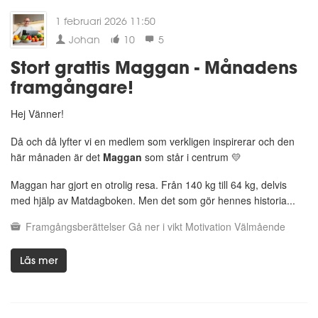
1 februari 2026 11:50
Johan
10
5
Stort grattis Maggan - Månadens
framgångare!
Hej Vänner!
Då och då lyfter vi en medlem som verkligen inspirerar och den
här månaden är det
Maggan
som står i centrum 💛
Maggan har gjort en otrolig resa. Från 140 kg till 64 kg, delvis
med hjälp av Matdagboken. Men det som gör hennes historia...
Framgångsberättelser
Gå ner i vikt
Motivation
Välmående
Läs mer