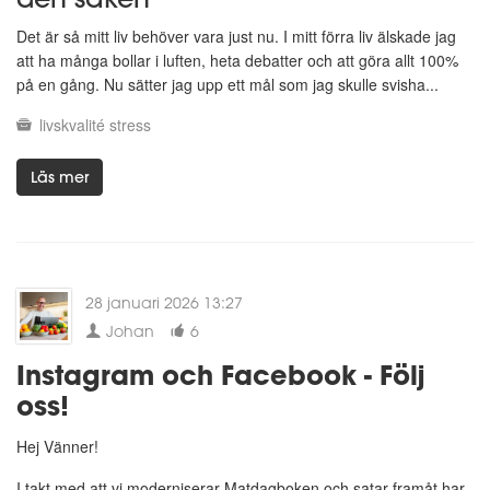
Det är så mitt liv behöver vara just nu. I mitt förra liv älskade jag
att ha många bollar i luften, heta debatter och att göra allt 100%
på en gång. Nu sätter jag upp ett mål som jag skulle svisha...
livskvalité
stress
Läs mer
28 januari 2026 13:27
Johan
6
Instagram och Facebook - Följ
oss!
Hej Vänner!
I takt med att vi moderniserar Matdagboken och satar framåt har