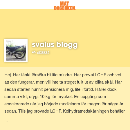
svalus blogg
608834
Hej. Har tänkt försöka bli lite mindre. Har provat LCHF och vet
att den fungerar, men vill inte ta steget fullt ut av olika skäl. Har
sedan starten hunnit pensionera mig, lite i förtid. Håller dock
samma vikt, drygt 10 kg för mycket. En uppgång som
accelererade när jag började medicinera för magen för några år
sedan. Tills jag provade LCHF. Kolhydratnedskärningen behåller
jag från LCHF-dieten. Blev hellurad av Livsmedelsverket på 70-
...
talet då man uppmanades att äta "68 skivor bröd om dagen".