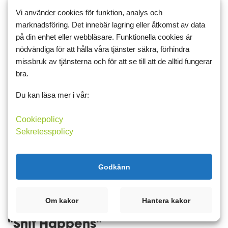
20 november 2015 14:40
5
8
Vi använder cookies för funktion, analys och
Fick en ide`
marknadsföring. Det innebär lagring eller åtkomst av data
på din enhet eller webbläsare. Funktionella cookies är
Hej i landet
nödvändiga för att hålla våra tjänster säkra, förhindra
missbruk av tjänsterna och för att se till att de alltid fungerar
Då jag helst utesluter ris, bland annat, så har jag funderat på en
bra.
värdig ersättare. Testade idag således följande. Nu kan det ju
hända att receptet finns, eller någon redan testat och redovisat
Du kan läsa mer i vår:
här, men så här blev det.
En bit vikå...
Cookiepolicy
Sekretesspolicy
Läs mer
Kommentera
Godkänn
Om kakor
Hantera kakor
1 november 2015 13:18
2
8
"Shit Happens"