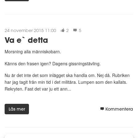
24 november 2015 11:00
2
5
Va e` detta
Morsning alla människobarn.
Känns den frasen igen? Dagens gissningstävling.
Nu är det inte det som inlägget ska handla om. Nej då. Rubriken
har jag tagit från min tid i det militära. Lumpen som den kallats.
Rekryten. Fast det var ju ett ann...
Läs mer
Kommentera