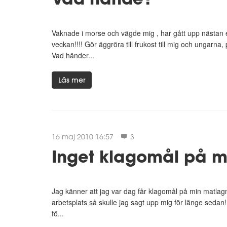
Vaknade i morse och vägde mig , har gått upp nästan ett
veckan!!!! Gör äggröra till frukost till mig och ungarna
Vad händer...
Läs mer
16 maj 2010 16:57
3
Inget klagomål på 
Jag känner att jag var dag får klagomål på min matlagni
arbetsplats så skulle jag sagt upp mig för länge sedan! J
fö...