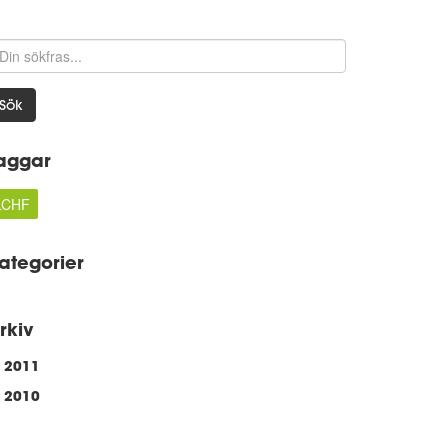
Sök
aggar
LCHF
ategorier
rkiv
2011
2010