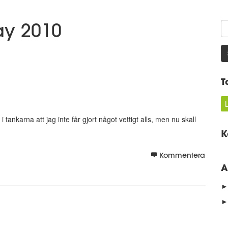
ay 2010
T
i tankarna att jag inte får gjort något vettigt alls, men nu skall
K
Kommentera
A
►
►