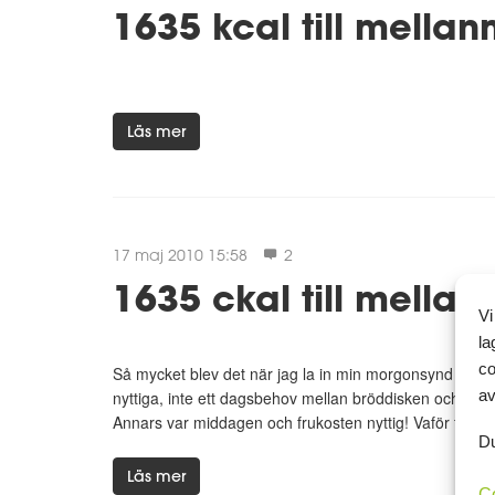
1635 kcal till mellan
Läs mer
17 maj 2010 15:58
2
1635 ckal till mellan
Vi
la
co
Så mycket blev det när jag la in min morgonsynd i mat
av
nyttiga, inte ett dagsbehov mellan bröddisken och kass
Annars var middagen och frukosten nyttig! Vaför finns 
Du
Läs mer
C