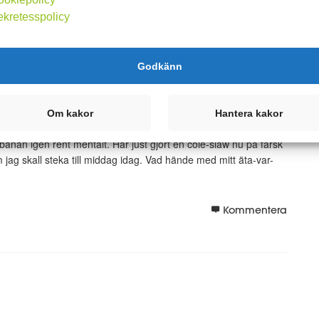
ekretesspolicy
Godkänn
Om kakor
Hantera kakor
banan igen rent mentalt. Har just gjort en cole-slaw nu på färsk
om jag skall steka till middag idag. Vad hände med mitt äta-var-
Kommentera