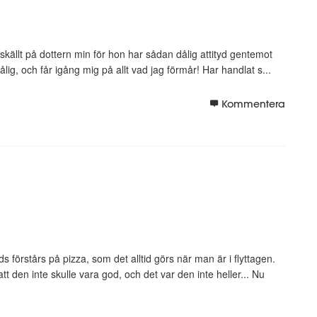
, skällt på dottern min för hon har sådan dålig attityd gentemot
ålig, och får igång mig på allt vad jag förmår! Har handlat s...
Kommentera
ds förstårs på pizza, som det alltid görs när man är i flyttagen.
t den inte skulle vara god, och det var den inte heller... Nu