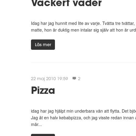
Vackert väder
Idag har jag hunnit med lite av varje. Tvätta tre tvättar
matte, hon är duktig men intalar sig själv att hon är urd
Läs mer
22 maj 2010 19:59
2
Pizza
idag har jag hjälpt min underbara vän att flytta. Det bjö
Jag åt en halv kebabpizza, och jag visste redan innan at
mår...