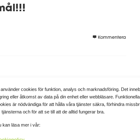
mål!!!
Kommentera
mål!!!
 använder cookies för funktion, analys och marknadsföring. Det inne
gring eller åtkomst av data på din enhet eller webbläsare. Funktionella
okies är nödvändiga för att hålla våra tjänster säkra, förhindra missb
dagboken. Jag har för mig att mellanmål skall vara små och
 tjänsterna och för att se till att de alltid fungerar bra.
an...
det kakor?
 kan läsa mer i vår:
Kommentera
ookiepolicy