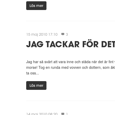
Läs mer
15 maj 2010 17:10
3
JAG TACKAR FÖR DET
Jag har så svårt att vara inne och städa när det är fint 
morse! Tog en runda med vovven och dottern, som åkte
ta oss...
Läs mer
14 maj 2010 08:20
1