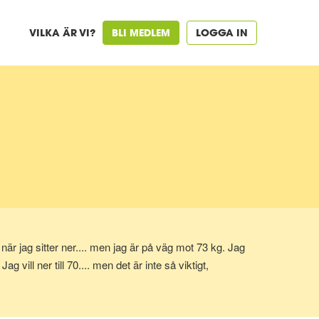
VILKA ÄR VI?
BLI MEDLEM
LOGGA IN
är jag sitter ner.... men jag är på väg mot 73 kg. Jag
vill ner till 70.... men det är inte så viktigt,