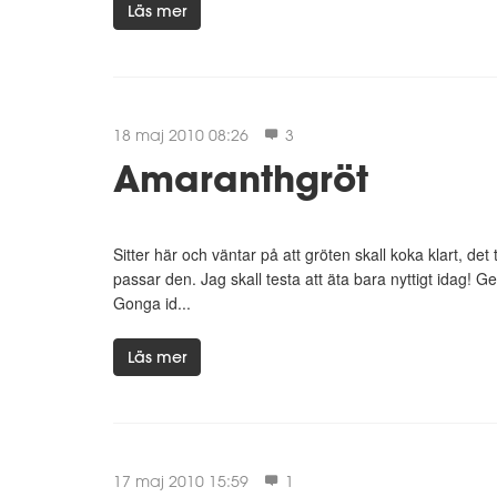
Läs mer
18 maj 2010 08:26
3
Amaranthgröt
Sitter här och väntar på att gröten skall koka klart, det 
passar den. Jag skall testa att äta bara nyttigt idag! G
Gonga id...
Läs mer
17 maj 2010 15:59
1