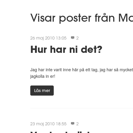
Visar poster från M
26 maj 2010 13:05
2
Hur har ni det?
Jag har inte varit inne här på ett tag, jag har så mycket 
jagkolla in er!
Läs mer
23 maj 2010 18:55
2