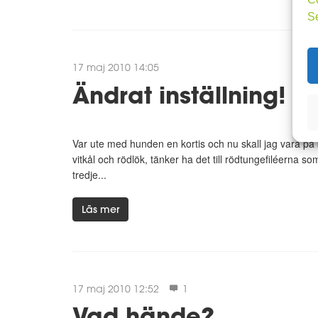
S
17 maj 2010 14:05
Ändrat inställning!
Var ute med hunden en kortis och nu skall jag vara på 
vitkål och rödlök, tänker ha det till rödtungefiléerna s
tredje...
Läs mer
17 maj 2010 12:52
1
Vad hände?