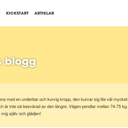
T
KICKSTART
ARTIKLAR
s blogg
na med en underbar och kurvig kropp, den kurvar sig lite väl mycket n
ch är inte så besvärad av den längre. Vågen pendlar mellan 74-75 kg. Jag 
ar mig själv och glädjen!