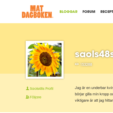
BLOGGAR
FORUM
RECEP
saols48
153288
Jag är en underbar kvin
Saols48s
Profil
börjar gilla min kropp o
Följare
viktigare är att jag hitt