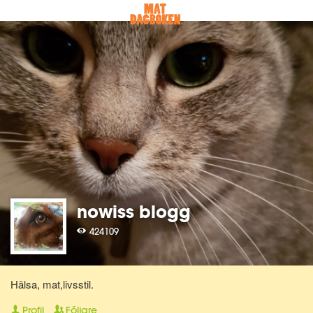
nowiss blogg
424109
Hälsa, mat,livsstil.
Profil
Följare