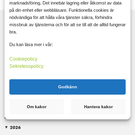
marknadsföring. Det innebär lagring eller åtkomst av data
på din enhet eller webbläsare. Funktionella cookies är
nödvändiga för att hålla våra tjänster säkra, förhindra
missbruk av tjänsterna och för att se till att de alltid fungerar
bra.
Sök
Du kan läsa mer i vår:
Taggar
Cookiepolicy
Sekretesspolicy
Träning
unna sig
Kategorier
Godkänn
Recept
Träning
Djur
Mat
Om kakor
Hantera kakor
Arkiv
2026
►