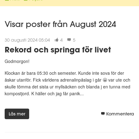
Visar poster från August 2024
30 augusti 2024 05:04
4
5
Rekord och springa för livet
Godmorgon!
Klockan är bara 05:30 och semester. Kunde inte sova för der
åskar utanför. Fick världens adrenalinpåslag i går 😬 var ute och
skulle tömma det sista ur myllsäcken och blanda j en tunna med
kompostjord. K häller och jag får panik...
Läs mer
Kommentera