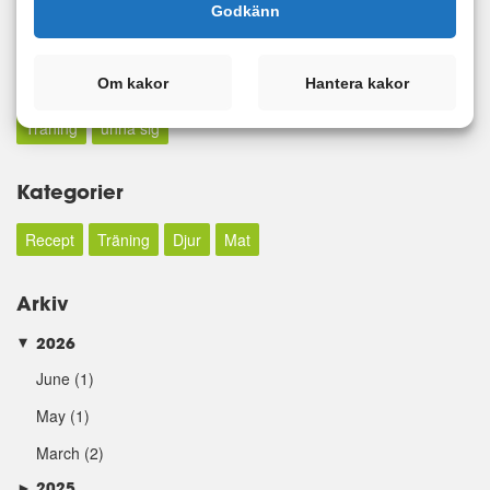
Godkänn
Sök
Taggar
Om kakor
Hantera kakor
Träning
unna sig
Kategorier
Recept
Träning
Djur
Mat
Arkiv
2026
►
June
(1)
May
(1)
March
(2)
►
2025