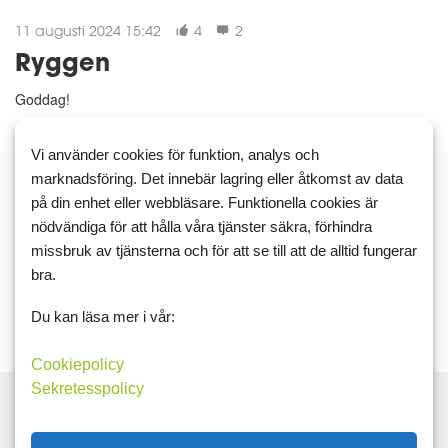
11 augusti 2024 15:42
4
2
Ryggen
Goddag!
Nu mår man lite bättre. Tråkigt att bara vara hemma och inte
Vi använder cookies för funktion, analys och
kunnat göra så mycket. Var hemma onsdag-fredag. Fick en
marknadsföring. Det innebär lagring eller åtkomst av data
låsning I högersida under revben. Lite stel i nacke och
på din enhet eller webbläsare. Funktionella cookies är
skulderblad. Var till kiropraktor och skall dit på nytt igen i m...
nödvändiga för att hålla våra tjänster säkra, förhindra
missbruk av tjänsterna och för att se till att de alltid fungerar
Läs mer
Kommentera
bra.
Du kan läsa mer i vår:
Cookiepolicy
Sekretesspolicy