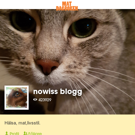
nowiss blogg
423929
Hälsa, mat,livsstil.
Profil
Följare