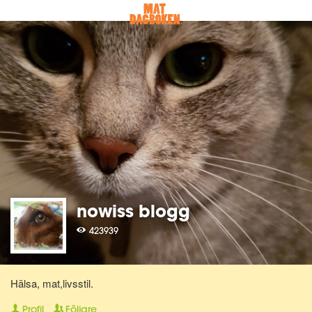
nowiss blogg
423939
Hälsa, mat,livsstil.
Profil
Följare