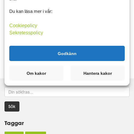
(1portion)
Du kan läsa mer i vår:
100g fryst vegofärs anamma 50g kokosmjölk 18%
50g morot ...
Cookiepolicy
Sekretesspolicy
Recept
Läs mer
Kommentera
Godkänn
Om kakor
Hantera kakor
Sök
Taggar