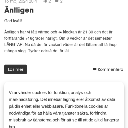
16 maj 2024 20:41
2
2
Äntligen
God kväll!
Äntligen har vi fått värme och ☀️ klockan är 21:30 och det är
fortfarande +16grader härligt. Om 6 veckor är det semester.
LÄNGTAR. Nu då det är vackert väder är det lättare att få ihop
många steg. Tycker också det är lät...
Läs mer
Kommentera
Vi använder cookies för funktion, analys och
marknadsföring. Det innebär lagring eller åtkomst av data
5 maj 2024 08:57
5
1
på din enhet eller webbläsare. Funktionella cookies är
Inspiration på nyttigare mat
nödvändiga för att hålla våra tjänster säkra, förhindra
missbruk av tjänsterna och för att se till att de alltid fungerar
Vegofärs med kokosmjölk och nudlar
bra.