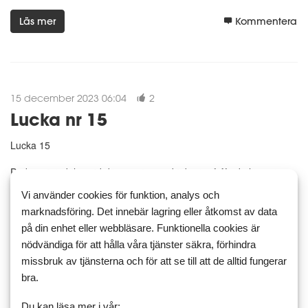
Läs mer
Kommentera
15 december 2023 06:04
2
Lucka nr 15
Lucka 15
Parkera inte bilen vid dörren utan en bit bort, så får du lite extra
steg
Vi använder cookies för funktion, analys och
marknadsföring. Det innebär lagring eller åtkomst av data
på din enhet eller webbläsare. Funktionella cookies är
Läs mer
Kommentera
nödvändiga för att hålla våra tjänster säkra, förhindra
missbruk av tjänsterna och för att se till att de alltid fungerar
bra.
Du kan läsa mer i vår: