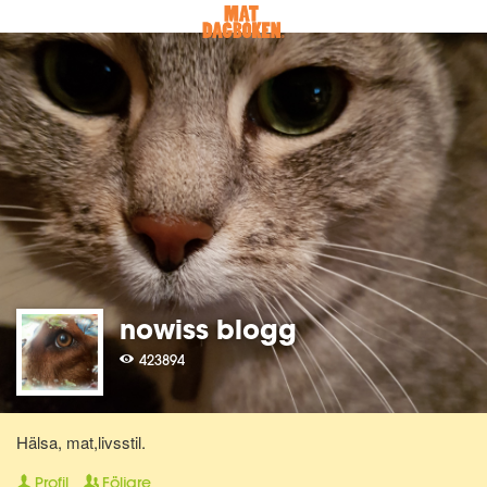
nowiss blogg
423894
Hälsa, mat,livsstil.
Profil
Följare