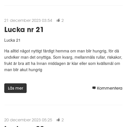
21 december 2023 03:54
2
Lucka nr 21
Lucka 21
Ha alltid något nyttigt färdigt hemma om man blir hungrig, för då
undviker man det onyttiga. Som kvarg, mellanmåls rullar, riskakor,
frukt är bra att ha Innan middagen är klar eller som kvällsmål om
man blir akut hungrig
Läs mer
Kommentera
20 december 2023 05:25
2