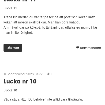
Lucka 11
Träna lite medan du väntar på tex.på att potatisen kokar, kaffe
kokar, att mikron skall bli klar. Man kan göra knäböj,
Armhävningar på köksbänk, tåhävningar, utfallssteg m.m då får
man in lite rörlighet.
Läs mer
Kommentera
10 december 2023 04:36
1
Lucka nr 10
Lucka 10
Våga säga NEJ. Du behöver inte alltid vara tillgänglig.