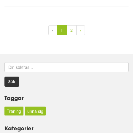
‹
1
2
›
Sök
Taggar
Träning
unna sig
Kategorier