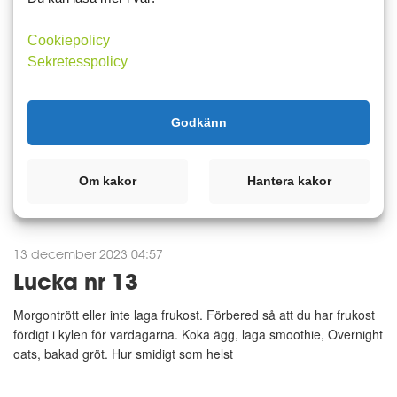
14 december 2023 16:11
Lucka nr 14
Cookiepolicy
Lucka 14
Sekretesspolicy
Välj fullkorn istället för "vanligt" mer mättande
Godkänn
Läs mer
Kommentera
Om kakor
Hantera kakor
13 december 2023 04:57
Lucka nr 13
Morgontrött eller inte laga frukost. Förbered så att du har frukost
fördigt i kylen för vardagarna. Koka ägg, laga smoothie, Overnight
oats, bakad gröt. Hur smidigt som helst