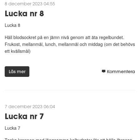
8 december 2023 04:55
Lucka nr 8
Lucka 8
Håll blodsockret på en jämn nivå genom att äta regelbundet.
Frukost, mellanmål, lunch, mellanmål och middag (om det behövs
ett kvällsmål)
Läs mer
Kommentera
7 december 2023 06:04
Lucka nr 7
Lucka 7
Tanka kroppen med långsamma kolhydrater för att hålla "brasan