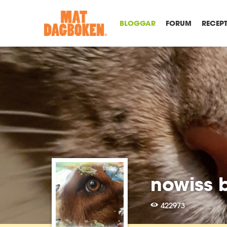
BLOGGAR
FORUM
RECEP
nowiss 
422973