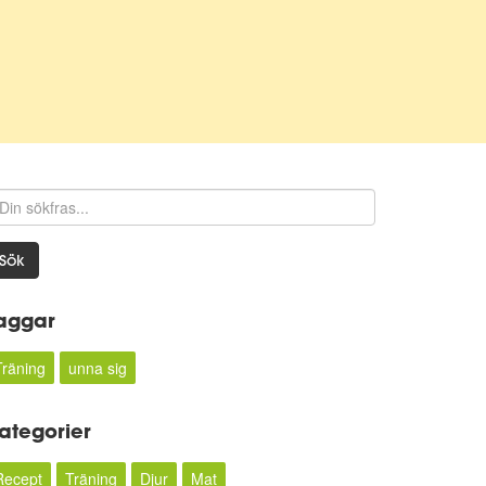
Sök
aggar
Träning
unna sig
ategorier
Recept
Träning
Djur
Mat