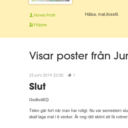
Hälsa, mat,livsstil.
Nowis
Profil
Följare
Visar poster från J
23 juni 2019 22:00
1
Slut
Godkväll😉
Tiden går fort när man har roligt. Nu var semestern slu
skall laga mat i 6 veckor. Är nog rätt skönt att få rutine