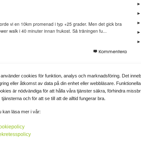
►
►
►
gjorde vi en 10km promenad i typ +25 grader. Men det gick bra
ower walk i 40 minuter innan frukost. Så träningen fu...
►
►
Kommentera
 använder cookies för funktion, analys och marknadsföring. Det inne
gring eller åtkomst av data på din enhet eller webbläsare. Funktionella
okies är nödvändiga för att hålla våra tjänster säkra, förhindra missb
 tjänsterna och för att se till att de alltid fungerar bra.
 kan läsa mer i vår:
moothie bowlen jag någonsin ätit.
ookiepolicy
ekretesspolicy