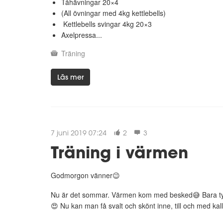
Tåhävningar 20×4
(All övningar med 4kg kettlebells)
Kettlebells svingar 4kg 20×3
Axelpressa...
Träning
Läs mer
7 juni 2019 07:24
2
3
Träning i värmen
Godmorgon vänner😉
Nu är det sommar. Värmen kom med besked😅 Bara typ 
😍 Nu kan man få svalt och skönt inne, till och med kallt