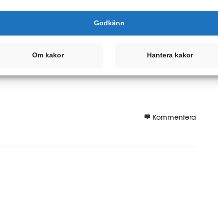
Godkänn
Om kakor
Hantera kakor
a det)
Kommentera