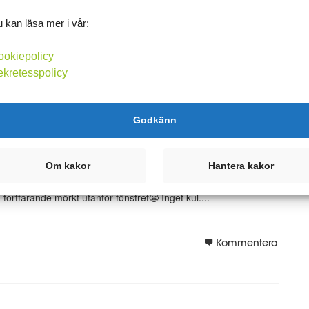
Kommentera
 kan läsa mer i vår:
ookiepolicy
ekretesspolicy
Godkänn
Om kakor
Hantera kakor
örkt på kvällar och på morgonen. I gårkväll märkte jag att det
fortfarande mörkt utanför fönstret😬 Inget kul....
Kommentera