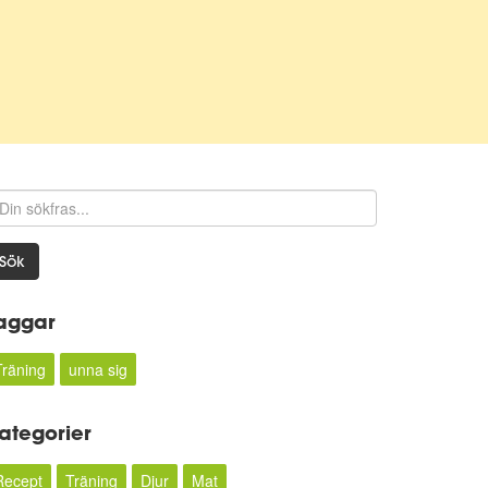
Sök
aggar
Träning
unna sig
ategorier
Recept
Träning
Djur
Mat