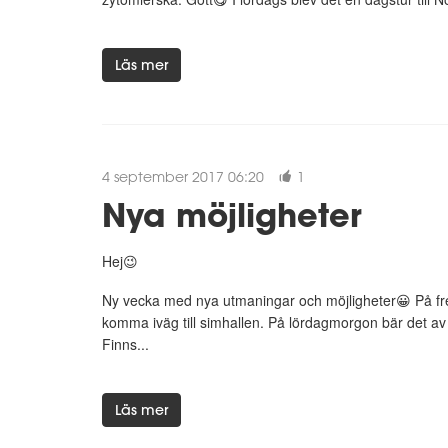
Läs mer
4 september 2017 06:20
1
Nya möjligheter
Hej😉
Ny vecka med nya utmaningar och möjligheter😀 På fred
komma iväg till simhallen. På lördagmorgon bär det av ti
Finns...
Läs mer