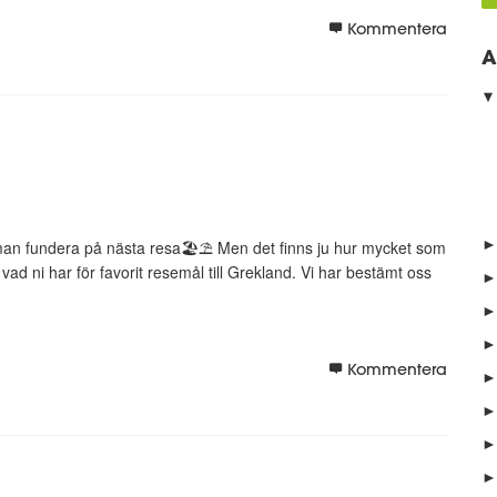
Kommentera
A
►
ar man fundera på nästa resa🏖⛱ Men det finns ju hur mycket som
vad ni har för favorit resemål till Grekland. Vi har bestämt oss
►
►
►
Kommentera
►
►
►
►