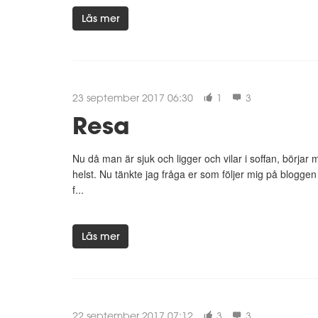
Läs mer
23 september 2017 06:30
1
3
Resa
Nu då man är sjuk och ligger och vilar i soffan, börj
helst. Nu tänkte jag fråga er som följer mig på bloggen 
f...
Läs mer
22 september 2017 07:12
3
3