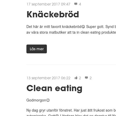
17 september 2017 09:47
4
Knäckebröd
Det här är mitt favorit knäckebröd😋 Super gott. Synd ba
av våra stora matbutiker att ta in clean eating produkter. 
Läs mer
13 september 2017 06:22
2
2
Clean eating
Godmorgon😉
Ny dag gryr utanför fönstret. Har just ätit frukost som
zytomierska. Gott😋 I lördags blev det en dagstur till N