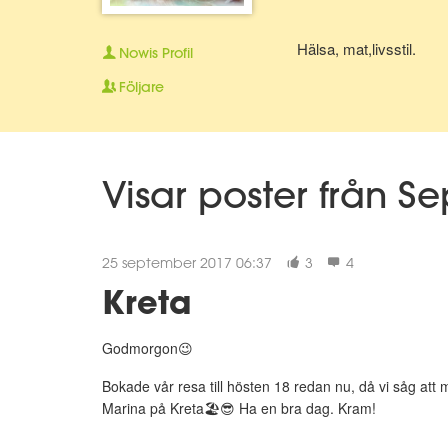
Hälsa, mat,livsstil.
Nowis
Profil
Följare
Visar poster från S
25 september 2017 06:37
3
4
Kreta
Godmorgon😉
Bokade vår resa till hösten 18 redan nu, då vi såg att
Marina på Kreta🏖😎 Ha en bra dag. Kram!