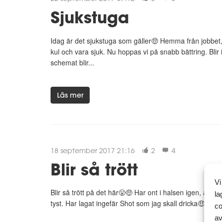
Sjukstuga
Idag är det sjukstuga som gäller🤑 Hemma från jobbet, 
kul och vara sjuk. Nu hoppas vi på snabb bättring. Blir
schemat blir...
Läs mer
18 september 2017 21:16
2
4
Blir så trött
Vi
Blir så trött på det här😤🤑 Har ont i halsen igen, är rik
la
tyst. Har lagat ingefär Shot som jag skall dricka🤑 smaka
co
av