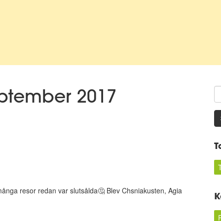
eptember 2017
T
 många resor redan var slutsålda🤔 Blev Chsniakusten, Agia
K