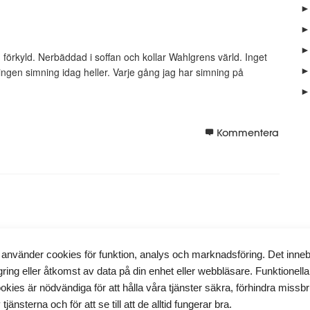
►
►
►
förkyld. Nerbäddad i soffan och kollar Wahlgrens värld. Inget
►
 ingen simning idag heller. Varje gång jag har simning på
►
Kommentera
 använder cookies för funktion, analys och marknadsföring. Det inne
tigt tjock i halsen och den gör ont när jag pratar. Bäst och vara
gring eller åtkomst av data på din enhet eller webbläsare. Funktionella
r inte gott men är effektivt och lindrar det onda. Man blir...
okies är nödvändiga för att hålla våra tjänster säkra, förhindra missb
 tjänsterna och för att se till att de alltid fungerar bra.