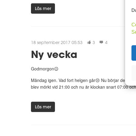
Läs mer
Du
C
S
18 september 2017 05:53
3
4
Ny vecka
Godmorgon😉
Måndag igen. Vad fort helgen går😒 Nu börjar det bli m
blev mörkt vid 21:00 och nu är klockan snart 07:00 och 
Läs mer