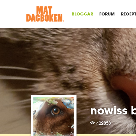
BLOGGAR
FORUM
RECEP
nowiss 
422858