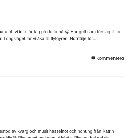
ra att vi inte får tag på detta här😬 Har gett som förslag till en
I dagsläget får vi åka till flyfgyren, Norrtälje för...
Kommentera
 bestod av kvarg och müsli hasselnöt och honung från Katrin
orrtälje😄 Blev mest mat som vi köpte. Blev en hel del cle...