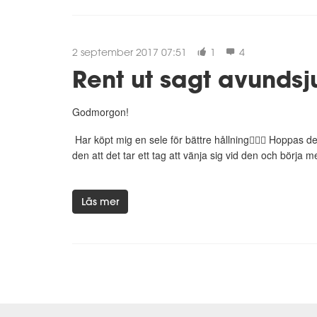
2 september 2017 07:51
1
4
Rent ut sagt avundsj
Godmorgon!
Har köpt mig en sele för bättre hållning👍🏻👏 Hoppas
den att det tar ett tag att vänja sig vid den och börja
Läs mer