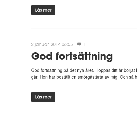
Läs mer
2 januari 2014 06:55
1
God fortsättning
God fortsättning på det nya året. Hoppas ditt år börjat l
går. Hon har beställt en smörgåstårta av mig. Och så ha
Läs mer