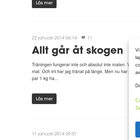
Läs mer
22 januari 2014 06:14
11
Allt går åt skogen
Vi
la
Träningen fungerar inte och absolut inte maten. Var öve
co
mat. Och int har jag tränat på länge. Men nu har jag kö
av
par 1 kg ha...
Du
Läs mer
C
S
11 januari 2014 09:01