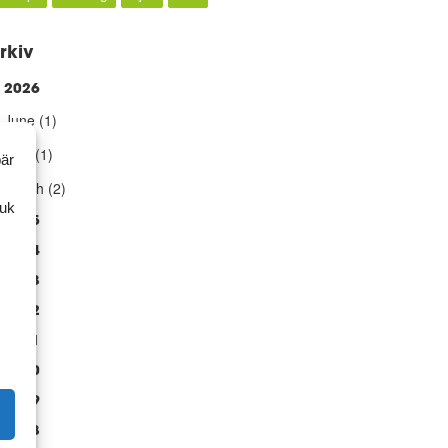
rkiv
2026
►
June
(1)
May
(1)
bär
March
(2)
ruk
2025
2024
2023
2022
2021
2020
2019
2018