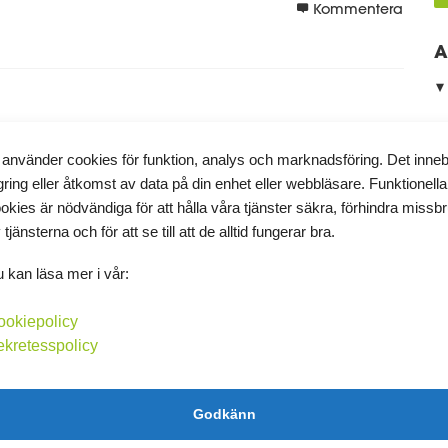
Kommentera
A
 använder cookies för funktion, analys och marknadsföring. Det inne
gring eller åtkomst av data på din enhet eller webbläsare. Funktionella
r till fasta landet, bara över helgen, men blev mycket onyttig
okies är nödvändiga för att hålla våra tjänster säkra, förhindra missb
►
pt mig en pulsklocka så kanske träningen blir roligare och ett
 tjänsterna och för att se till att de alltid fungerar bra.
►
 kan läsa mer i vår:
►
►
Kommentera
ookiepolicy
►
ekretesspolicy
►
►
Godkänn
►