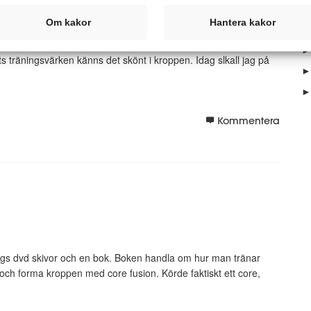
►
Om kakor
Hantera kakor
►
ast mycket ljusare. I går körde jag ett jobbigt spinningpass i 45
►
s träningsvärken känns det skönt i kroppen. Idag slkall jag på
►
►
Kommentera
ngs dvd skivor och en bok. Boken handla om hur man tränar
 och forma kroppen med core fusion. Körde faktiskt ett core,