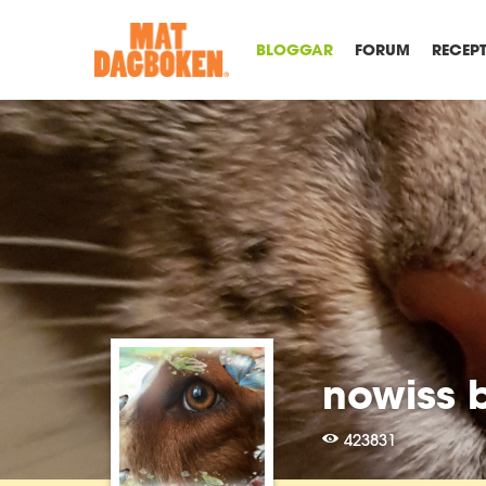
BLOGGAR
FORUM
RECEP
nowiss 
423831