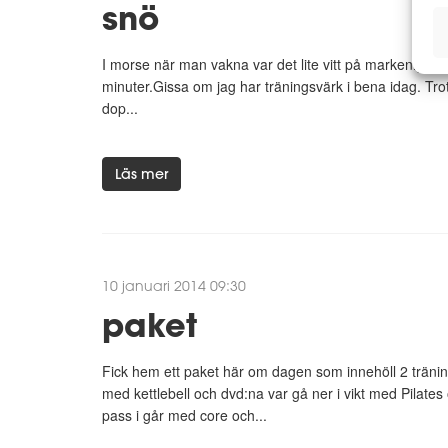
snö
I morse när man vakna var det lite vitt på marken:) Gen
minuter.Gissa om jag har träningsvärk i bena idag. Trot
dop...
Läs mer
10 januari 2014 09:30
paket
Fick hem ett paket här om dagen som innehöll 2 träni
med kettlebell och dvd:na var gå ner i vikt med Pilates
pass i går med core och...