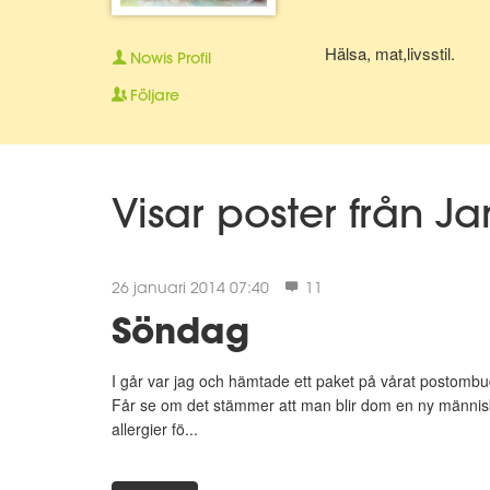
Hälsa, mat,livsstil.
Nowis
Profil
Följare
Visar poster från J
26 januari 2014 07:40
11
Söndag
I går var jag och hämtade ett paket på vårat postombud. 
Får se om det stämmer att man blir dom en ny människa
allergier fö...