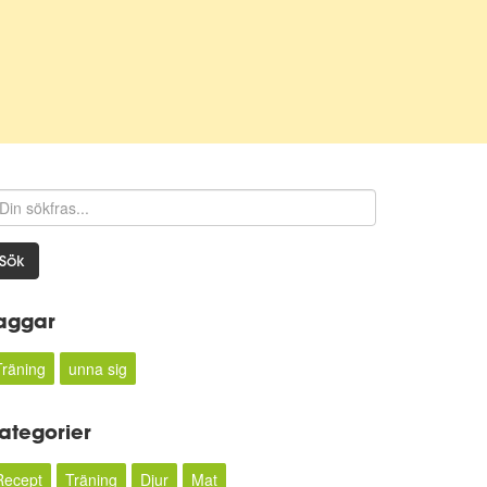
Sök
aggar
Träning
unna sig
ategorier
Recept
Träning
Djur
Mat