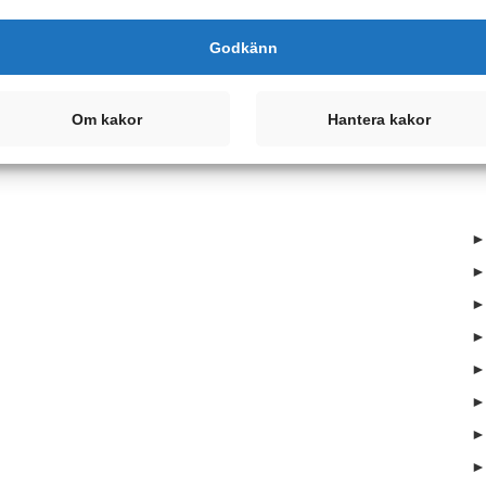
Godkänn
A
Om kakor
Hantera kakor
►
►
►
►
►
►
►
►