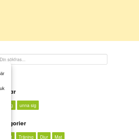
bär
Sök
ruk
aggar
Träning
unna sig
ategorier
Recept
Träning
Djur
Mat