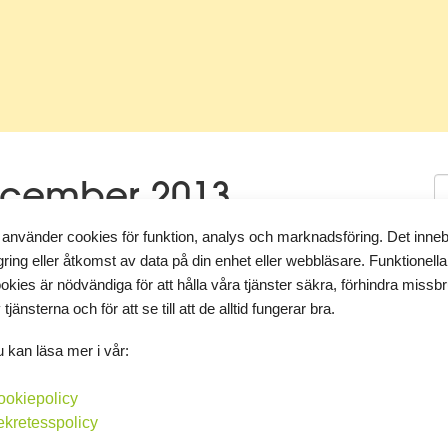
December 2013
 använder cookies för funktion, analys och marknadsföring. Det inne
gring eller åtkomst av data på din enhet eller webbläsare. Funktionella
okies är nödvändiga för att hålla våra tjänster säkra, förhindra missb
T
 tjänsterna och för att se till att de alltid fungerar bra.
e tränat som jag borde och inte ätit rätt heller, men nu skall
 kan läsa mer i vår:
u ha ett gott slut på det här året och ett GOTT NYTT ÅR.
K
ookiepolicy
ekretesspolicy
Kommentera