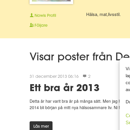
Hälsa, mat,livsstil.
Nowis
Profil
Följare
Visar poster från 
Vi
la
31 december 2013 06:16
2
co
Ett bra år 2013
av
Detta år har varit bra år på många sätt. Men jag har int
Du
2014 bli början på mitt nya hälsosammare liv. Ni får n
C
S
Läs mer