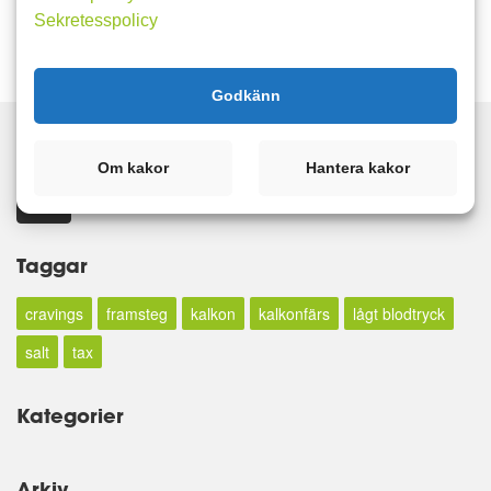
Sekretesspolicy
Godkänn
Om kakor
Hantera kakor
Sök
Taggar
cravings
framsteg
kalkon
kalkonfärs
lågt blodtryck
salt
tax
Kategorier
Arkiv