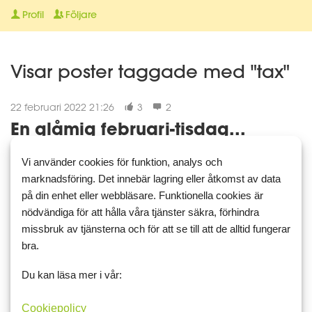
Profil
Följare
Visar poster taggade med "tax"
22 februari 2022 21:26
3
2
En glåmig februari-tisdag...
Vi använder cookies för funktion, analys och
marknadsföring. Det innebär lagring eller åtkomst av data
Idag testade jag att variera
denna gamla favorit
. Bytte
på din enhet eller webbläsare. Funktionella cookies är
blandfärsen mot kalkonfärs. Slängde i lite timjan, en stjälk
nödvändiga för att hålla våra tjänster säkra, förhindra
finstrimlad selleri, gul lök och en klick sambal oelek.
missbruk av tjänsterna och för att se till att de alltid fungerar
Unnat mig lite nya köksgrejer, bland annat en grönsaksstrimlare
bra.
så nu fick j...
kalkon
kalkonfärs
tax
Du kan läsa mer i vår:
Läs mer
Kommentera
Cookiepolicy