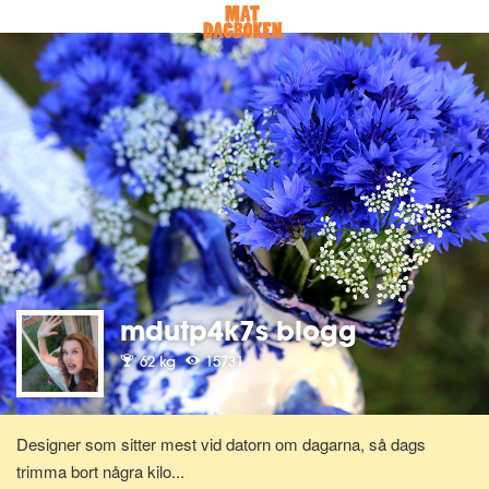
mdutp4k7s blogg
62 kg
15731
Designer som sitter mest vid datorn om dagarna, så dags
trimma bort några kilo...