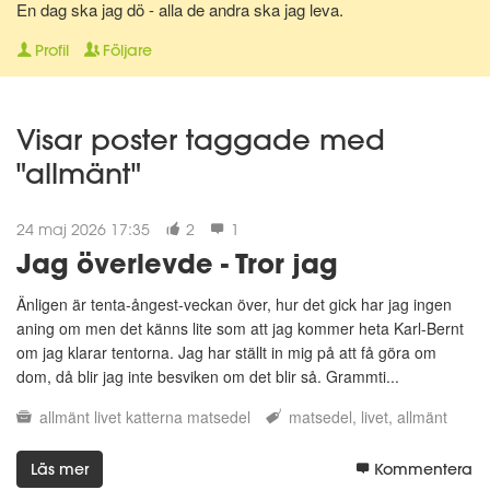
En dag ska jag dö - alla de andra ska jag leva.
Profil
Följare
Visar poster taggade med
"allmänt"
24 maj 2026 17:35
2
1
Jag överlevde - Tror jag
Änligen är tenta-ångest-veckan över, hur det gick har jag ingen
aning om men det känns lite som att jag kommer heta Karl-Bernt
om jag klarar tentorna. Jag har ställt in mig på att få göra om
dom, då blir jag inte besviken om det blir så. Grammti...
allmänt
livet
katterna
matsedel
matsedel
livet
allmänt
Läs mer
Kommentera