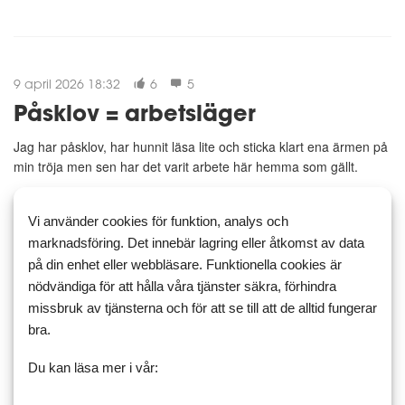
9 april 2026 18:32
6
5
Påsklov = arbetsläger
Jag har påsklov, har hunnit läsa lite och sticka klart ena ärmen på
min tröja men sen har det varit arbete här hemma som gällt.
I förrgår tror jag det var fick jag ett ryck och slet ut halva toan för
att rensa avloppet under grovdiskbänken, ett gra...
Vi använder cookies för funktion, analys och
marknadsföring. Det innebär lagring eller åtkomst av data
allmänt
allmänt
bakat
på din enhet eller webbläsare. Funktionella cookies är
nödvändiga för att hålla våra tjänster säkra, förhindra
Läs mer
Kommentera
missbruk av tjänsterna och för att se till att de alltid fungerar
bra.
Du kan läsa mer i vår:
7 april 2026 19:25
3
3