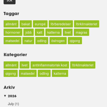
Sök
Taggar
allmänt
bakat
europé
förberedelser
förklimakteriet
hormoner
jobb
katt
katterna
livet
magras
matsedel
natur
odling
östrogen
qigong
Kategorier
allmänt
livet
antiinflammatorisk kost
förklimakteriet
qigong
matsedel
odling
katterna
Arkiv
2026
►
July
(1)