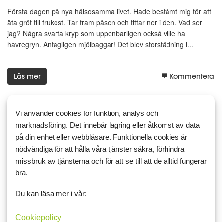
Första dagen på nya hälsosamma livet. Hade bestämt mig för att
äta gröt till frukost. Tar fram påsen och tittar ner i den. Vad ser
jag? Några svarta kryp som uppenbarligen också ville ha
havregryn. Antagligen mjölbaggar! Det blev storstädning i...
Läs mer
Kommentera
Vi använder cookies för funktion, analys och
marknadsföring. Det innebär lagring eller åtkomst av data
10 juli 2013 07:33
1
på din enhet eller webbläsare. Funktionella cookies är
Att stärka imunförsvaret
nödvändiga för att hålla våra tjänster säkra, förhindra
missbruk av tjänsterna och för att se till att de alltid fungerar
Dags att gå ner i vikt igen. Måste börja tänka på min hälsa. Det
bra.
kommer att bli tufft men det måste gå. Har fått diagnosen
bröstcancer. Först opererade de bort själva knölen i bröstet och
Du kan läsa mer i vår:
en lymfkörtel. Vid analysen av lymfkörteln hittades...
Cookiepolicy