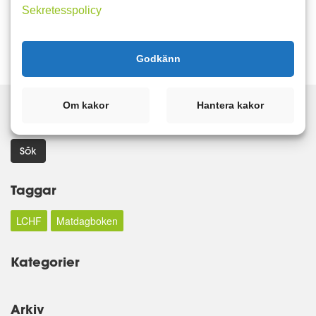
Sekretesspolicy
Läs mer
Kommentera
Godkänn
Om kakor
Hantera kakor
Sök
Taggar
LCHF
Matdagboken
Kategorier
Arkiv