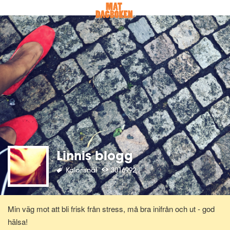
Linnis blogg
Kalorisnål
3016992
Min väg mot att bli frisk från stress, må bra inifrån och ut - god
hälsa!