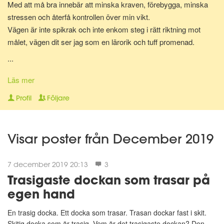
Med att må bra innebär att minska kraven, förebygga, minska
stressen och återfå kontrollen över min vikt.
Vägen är inte spikrak och inte enkom steg i rätt riktning mot
målet, vägen dit ser jag som en lärorik och tuff promenad.
...
Huvudsaken är enligt mig att man är på väg och att det är ett
steg i rätt riktning i sig som gör mödan värd.
Läs mer
Steg läggs till danssteg, nu är det bara resten kvar mot god
Profil
Följare
hälsa.
Visar poster från December 2019
7 december 2019 20:13
3
Trasigaste dockan som trasar på
egen hand
En trasig docka. Ett docka som trasar. Trasan dockar fast i skit.
Skitig docka som är trasig. Vem är det trasigaste dockan? Den