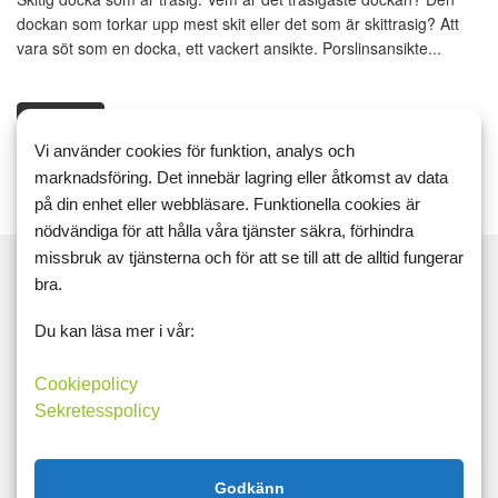
dockan som torkar upp mest skit eller det som är skittrasig? Att
vara söt som en docka, ett vackert ansikte. Porslinsansikte...
Läs mer
Kommentera
Vi använder cookies för funktion, analys och
marknadsföring. Det innebär lagring eller åtkomst av data
på din enhet eller webbläsare. Funktionella cookies är
nödvändiga för att hålla våra tjänster säkra, förhindra
missbruk av tjänsterna och för att se till att de alltid fungerar
bra.
Du kan läsa mer i vår:
Sök
Cookiepolicy
Taggar
Sekretesspolicy
#åretsförstainlägg
152cm 97kg
2016
2017
ägg
bmi
diet
fetma
frukost
gastric bypass
gbp
Godkänn