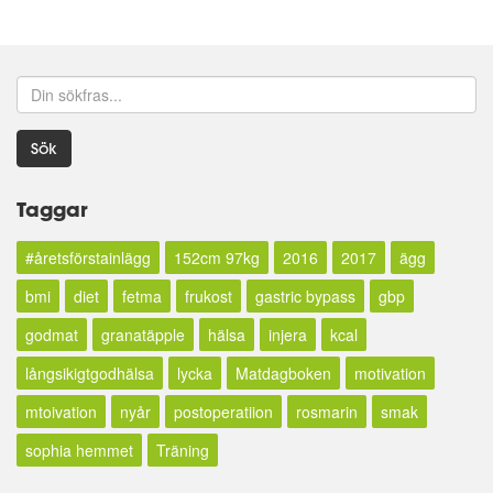
Sök
Taggar
#åretsförstainlägg
152cm 97kg
2016
2017
ägg
bmi
diet
fetma
frukost
gastric bypass
gbp
godmat
granatäpple
hälsa
injera
kcal
långsikigtgodhälsa
lycka
Matdagboken
motivation
mtoivation
nyår
postoperatiion
rosmarin
smak
sophia hemmet
Träning