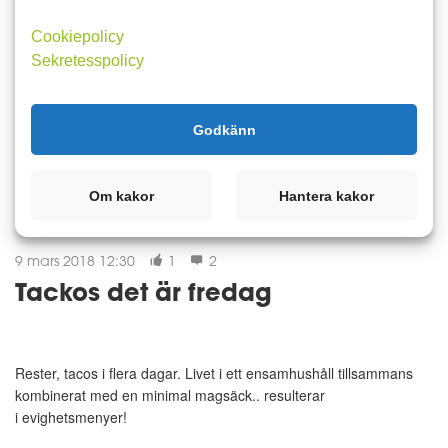
När livet inte blir som man Tänkt.Trott. Hoppas. Önskat.
Cookiepolicy
Drömmarna blev drömda. Visionerna blev formade. När
förutsättningarna i livet inte ger utrymme för att växa. Inte odla.
Sekretesspolicy
Inget att skörda. När livet ter sig nyckfullt, utmanande och en s...
Godkänn
Läs mer
Kommentera
Om kakor
Hantera kakor
9 mars 2018 12:30
1
2
Tackos det är fredag
Rester, tacos i flera dagar. Livet i ett ensamhushåll tillsammans
kombinerat med en minimal magsäck.. resulterar
i evighetsmenyer!