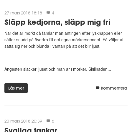
27 mars 2018 18:18
4
Släpp kedjorna, släpp mig fri
När det är mörkt då famlar man antingen efter lysknappen eller
sätter snudd på övertro till det egna mörkerseendet. Få väljer att
sätta sig ner och blunda i väntan på att det blir ljust.
Ångesten släcker ljuset och man är i mörker. Skillnaden...
Läs mer
Kommentera
20 mars 2018 20:39
6
Svajiga tankar