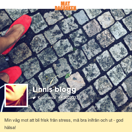
Linnis blogg
Kalorisnål
3023237
Min väg mot att bli frisk från stress, må bra inifrån och ut - god
hälsa!