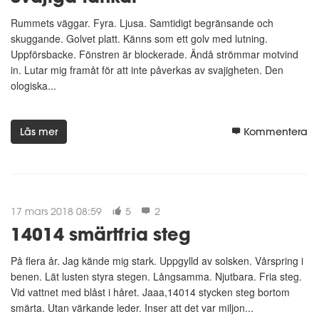
Rummets väggar. Fyra. Ljusa. Samtidigt begränsande och
skuggande. Golvet platt. Känns som ett golv med lutning.
Uppförsbacke. Fönstren är blockerade. Ändå strömmar motvind
in. Lutar mig framåt för att inte påverkas av svajigheten. Den
ologiska...
Läs mer
Kommentera
17 mars 2018 08:59
5
2
14014 smärtfria steg
På flera år. Jag kände mig stark. Uppgylld av solsken. Vårspring i
benen. Lät lusten styra stegen. Långsamma. Njutbara. Fria steg.
Vid vattnet med blåst i håret. Jaaa,14014 stycken steg bortom
smärta. Utan värkande leder. Inser att det var miljon...