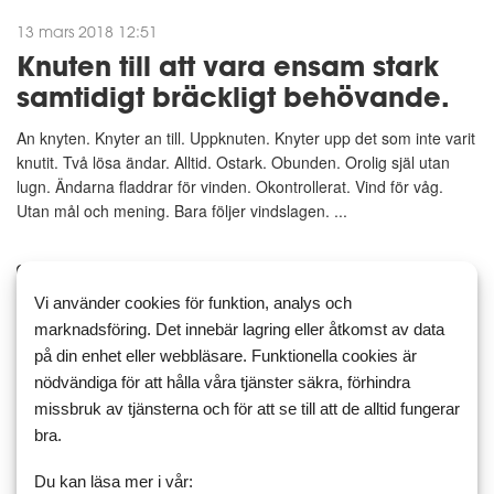
13 mars 2018 12:51
Knuten till att vara ensam stark
samtidigt bräckligt behövande.
An knyten. Knyter an till. Uppknuten. Knyter upp det som inte varit
knutit. Två lösa ändar. Alltid. Ostark. Obunden. Orolig själ utan
lugn. Ändarna fladdrar för vinden. Okontrollerat. Vind för våg.
Utan mål och mening. Bara följer vindslagen. ...
Läs mer
Kommentera
Vi använder cookies för funktion, analys och
marknadsföring. Det innebär lagring eller åtkomst av data
på din enhet eller webbläsare. Funktionella cookies är
nödvändiga för att hålla våra tjänster säkra, förhindra
10 mars 2018 21:57
2
missbruk av tjänsterna och för att se till att de alltid fungerar
Bortkastade år. Slösad start på
bra.
livet. Med hopp om framtiden.
Du kan läsa mer i vår: