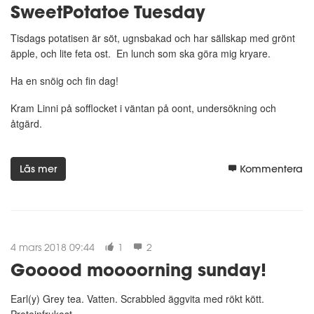
SweetPotatoe Tuesday
Tisdags potatisen är söt, ugnsbakad och har sällskap med grönt
äpple, och lite feta ost. En lunch som ska göra mig kryare.
Ha en snöig och fin dag!
Kram Linni på sofflocket i väntan på oont, undersökning och
åtgärd.
Läs mer
Kommentera
4 mars 2018 09:44
1
2
Gooood moooorning sunday!
Earl(y) Grey tea. Vatten. Scrabbled äggvita med rökt kött.