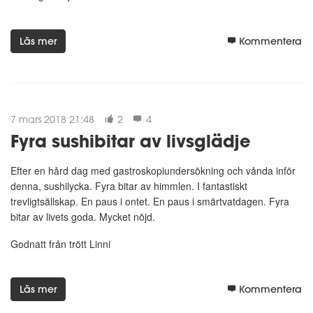
Läs mer
Kommentera
7 mars 2018 21:48
2
4
Fyra sushibitar av livsglädje
Efter en hård dag med gastroskopiundersökning och vånda inför
denna, sushilycka. Fyra bitar av himmlen. I fantastiskt
trevligtsällskap. En paus i ontet. En paus i smärtvatdagen. Fyra
bitar av livets goda. Mycket nöjd.
Godnatt från trött Linni
Läs mer
Kommentera