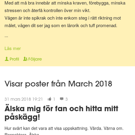
Med att må bra innebär att minska kraven, förebygga, minska
stressen och återfå kontrollen över min vikt.
Vägen är inte spikrak och inte enkom steg i rätt riktning mot
målet, vägen dit ser jag som en lärorik och tuff promenad.
...
Huvudsaken är enligt mig att man är på väg och att det är ett
steg i rätt riktning i sig som gör mödan värd.
Läs mer
Steg läggs till danssteg, nu är det bara resten kvar mot god
Profil
Följare
hälsa.
Visar poster från March 2018
31 mars 2018 19:21
1
3
Älska mig för fan och hitta mitt
påskägg!
Hur svårt kan det vara att visa uppskattning. Vårda. Värna om.
Respektera. Älska.