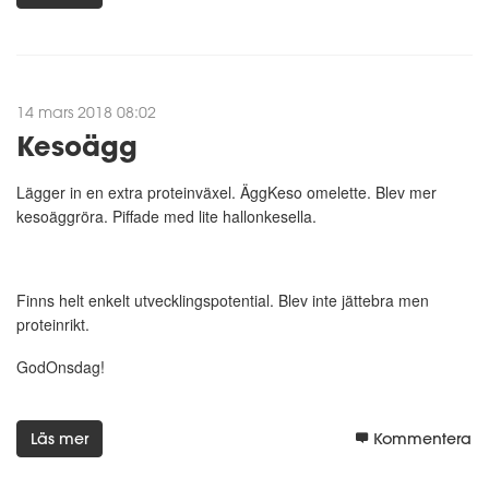
14 mars 2018 08:02
Kesoägg
Lägger in en extra proteinväxel. ÄggKeso omelette. Blev mer
kesoäggröra. Piffade med lite hallonkesella.
Finns helt enkelt utvecklingspotential. Blev inte jättebra men
proteinrikt.
GodOnsdag!
Läs mer
Kommentera