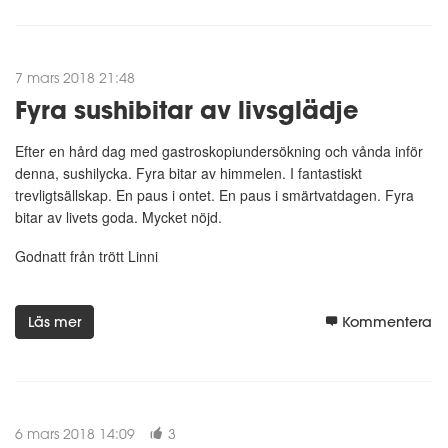
7 mars 2018 21:48
Fyra sushibitar av livsglädje
Efter en hård dag med gastroskopiundersökning och vånda inför
denna, sushilycka. Fyra bitar av himmelen. I fantastiskt
trevligtsällskap. En paus i ontet. En paus i smärtvatdagen. Fyra
bitar av livets goda. Mycket nöjd.
Godnatt från trött Linni
Läs mer
Kommentera
6 mars 2018 14:09
3