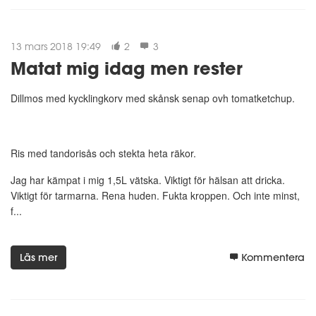
13 mars 2018 19:49
2
3
Matat mig idag men rester
Dillmos med kycklingkorv med skånsk senap ovh tomatketchup.
Ris med tandorisås och stekta heta räkor.
Jag har kämpat i mig 1,5L vätska. Viktigt för hälsan att dricka.
Viktigt för tarmarna. Rena huden. Fukta kroppen. Och inte minst,
f...
Läs mer
Kommentera