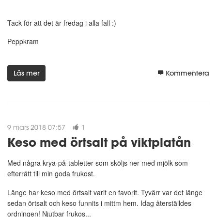
Tack för att det är fredag i alla fall :)
Peppkram
Läs mer
Kommentera
9 mars 2018 07:57
1
Keso med örtsalt på viktplatån
Med några krya-på-tabletter som sköljs ner med mjölk som
efterrätt till min goda frukost.
Länge har keso med örtsalt varit en favorit. Tyvärr var det länge
sedan örtsalt och keso funnits i mittm hem. Idag återställdes
ordningen! Njutbar frukos...