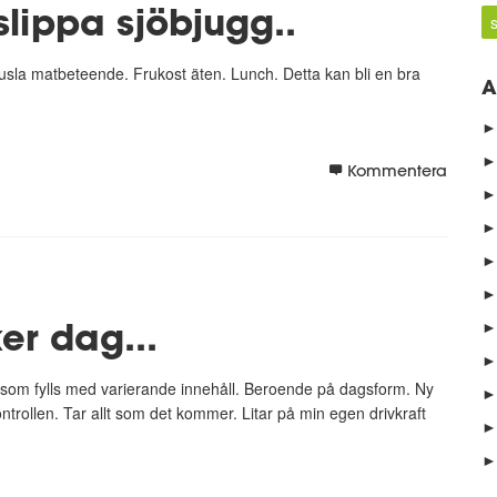
slippa sjöbjugg..
 usla matbeteende. Frukost äten. Lunch. Detta kan bli en bra
A
►
►
Kommentera
►
►
►
►
er dag...
►
►
 som fylls med varierande innehåll. Beroende på dagsform. Ny
►
ontrollen. Tar allt som det kommer. Litar på min egen drivkraft
►
►