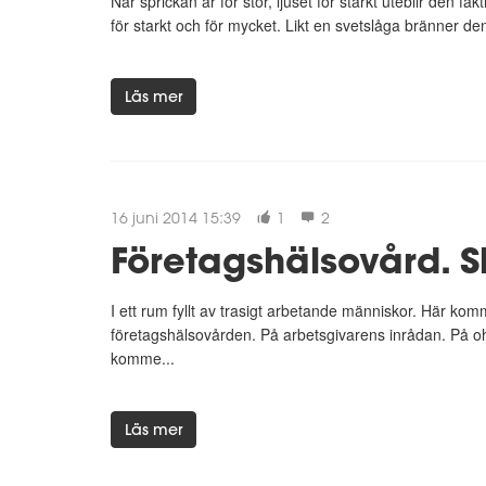
När sprickan är för stor, ljuset för starkt uteblir den fakt
för starkt och för mycket. Likt en svetslåga bränner den 
Läs mer
16 juni 2014 15:39
1
2
Företagshälsovård. Sl
I ett rum fyllt av trasigt arbetande människor. Här kom
företagshälsovården. På arbetsgivarens inrådan. På ohäl
komme...
Läs mer