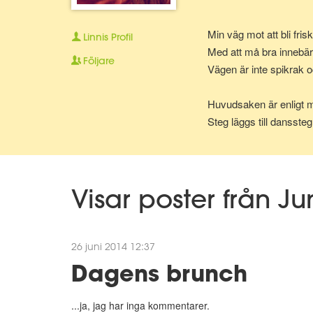
Min väg mot att bli fris
Linnis
Profil
Med att må bra innebär
Följare
Vägen är inte spikrak o
Huvudsaken är enligt mi
Steg läggs till dansste
Visar poster från J
26 juni 2014 12:37
Dagens brunch
...ja, jag har inga kommentarer.