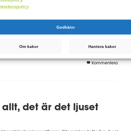
ekretesspolicy
Godkänn
m traditioner. Vana otrogen. Börja vara mig själv till tröst.
 genererar mest för mig. Bäst i längden. Försaka vilja. Vänja
Om kakor
Hantera kakor
Kommentera
allt, det är det ljuset