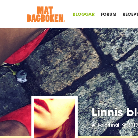
BLOGGAR
FORUM
RECEP
Linnis b
Kalorisnål
3019