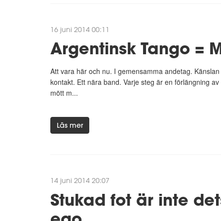
16 juni 2014 00:11
Argentinsk Tango = M
Att vara här och nu. I gemensamma andetag. Känslan i 
kontakt. Ett nära band. Varje steg är en förlängning av 
mött m...
Läs mer
14 juni 2014 20:07
Stukad fot är inte d
ego