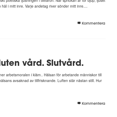
iskt poetiska tjusningen i tillvaron. När sprickan är för djup, ljuset
hål i mitt inre. Varje andetag river sönder mitt inre....
Kommentera
uten vård. Slutvård.
mer arbetsmoralen i kläm.. Hälsan för arbetande människor till
sans avsaknad av tillfrisknande. Luften står nästan still. Hur
Kommentera