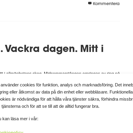
Kommentera
 Vackra dagen. Mitt i
er mitt i allmänhetens skog. Midsommarstången omringas av ring på
leva stämmor i otakt och iklädd folkdräkt och ackompanjerat av
 använder cookies för funktion, analys och marknadsföring. Det inne
gring eller åtkomst av data på din enhet eller webbläsare. Funktionella
okies är nödvändiga för att hålla våra tjänster säkra, förhindra missb
Kommentera
 tjänsterna och för att se till att de alltid fungerar bra.
 kan läsa mer i vår:
ookiepolicy