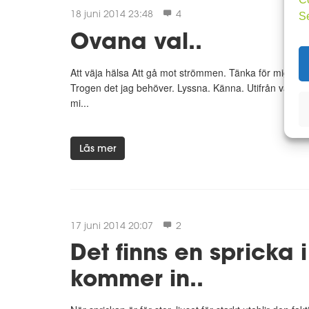
18 juni 2014 23:48
4
S
Ovana val..
Att väja hälsa Att gå mot strömmen. Tänka för mig. Borto
Trogen det jag behöver. Lyssna. Känna. Utifrån vad som
mi...
Läs mer
17 juni 2014 20:07
2
Det finns en spricka i 
kommer in..