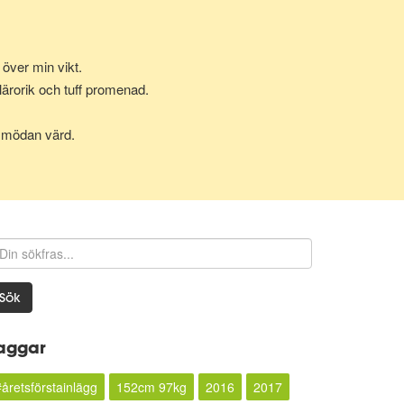
över min vikt.
lärorik och tuff promenad.
ör mödan värd.
Sök
aggar
#åretsförstainlägg
152cm 97kg
2016
2017