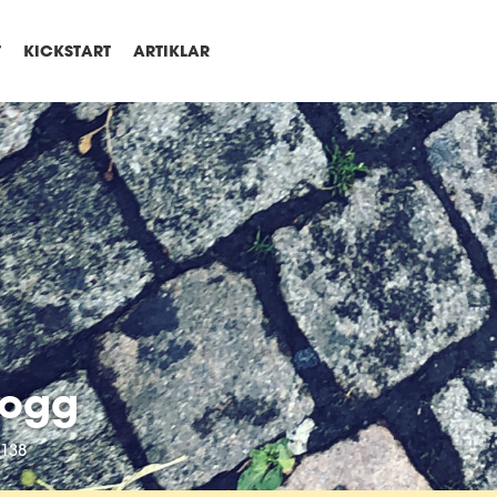
T
KICKSTART
ARTIKLAR
logg
138