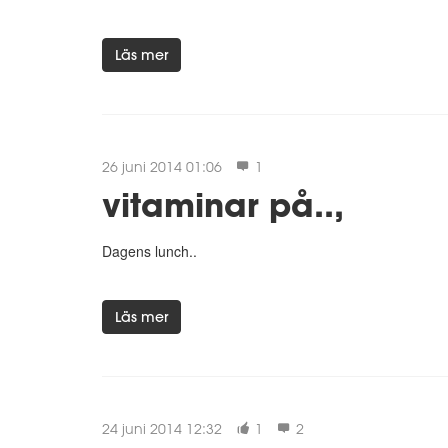
Läs mer
26 juni 2014 01:06
1
vitaminar på..,
Dagens lunch..
Läs mer
24 juni 2014 12:32
1
2