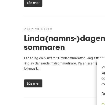
Läs mer
20 juni 2014 17:03
Linda(namns-)dagen.
sommaren
I år är jag en bisittare till midsommarafton. Jag sitt
ring av dansande midsommarfirare. På en scen ljuder s
Vi
folkmusik....
la
co
Läs mer
av
Du
C