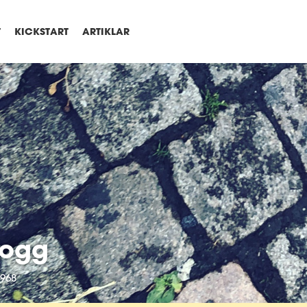
T
KICKSTART
ARTIKLAR
logg
968