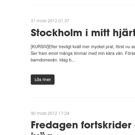
31 mars 2012 01:37
Stockholm i mitt hjär
[KURSIV]Efter trevligt kväll mer mycket prat, först nu s
Ser fram emot många timmar med min kära vän. Först e
barndomsvän. Idag b...
Läs mer
30 mars 2012 17:24
Fredagen fortskrider