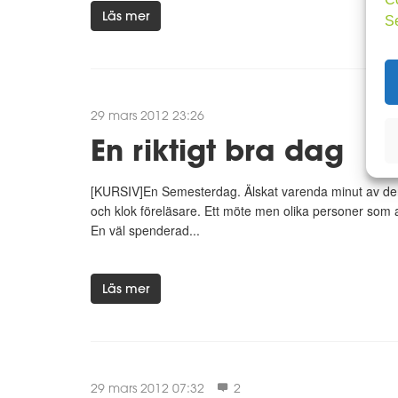
Läs mer
S
29 mars 2012 23:26
En riktigt bra dag
[KURSIV]En Semesterdag. Älskat varenda minut av den.
och klok föreläsare. Ett möte men olika personer som 
En väl spenderad...
Läs mer
29 mars 2012 07:32
2