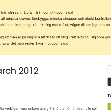
k från stress, må bra inifrån och ut - god hälsa!
 att minska kraven, förebygga, minska stressen och återfå kontrollen 
ch inte enkom steg i rätt riktning mot målet, vägen dit ser jag som en 
g att man är på väg och att det är ett steg i rätt riktning i sig som g
g, nu är det bara resten kvar mot god hälsa.
arch 2012
T
a verkligen vara enkom allergi? Snö utanför fönstret. Lite sol.