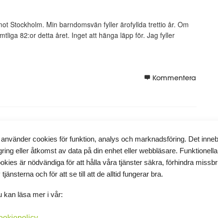
t Stockholm. Min barndomsvän fyller ärofyllda trettio år. Om
tliga 82:or detta året. Inget att hänga läpp för. Jag fyller
Kommentera
 använder cookies för funktion, analys och marknadsföring. Det inne
s...
gring eller åtkomst av data på din enhet eller webbläsare. Funktionella
okies är nödvändiga för att hålla våra tjänster säkra, förhindra missb
Dagar värda att minnas. Fredagen är en dag av vikt för de som
 tjänsterna och för att se till att de alltid fungerar bra.
ta skulle jag kunna tro.För oss som har en vardag som gör att
 kan läsa mer i vår:
ookiepolicy