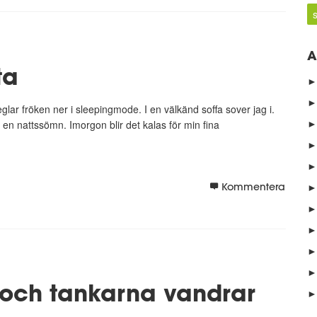
A
ta
►
►
eglar fröken ner i sleepingmode. I en välkänd soffa sover jag i.
►
n nattssömn. Imorgon blir det kalas för min fina
►
►
►
Kommentera
►
►
►
►
 och tankarna vandrar
►