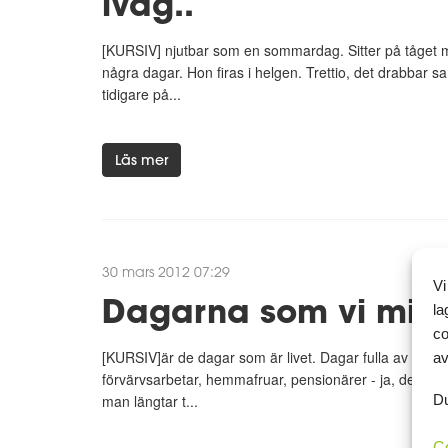
iväg..
[KURSIV] njutbar som en sommardag. Sitter på tåget mo
några dagar. Hon firas i helgen. Trettio, det drabbar sam
tidigare på...
Läs mer
30 mars 2012 07:29
Vi
Dagarna som vi minn
la
co
[KURSIV]är de dagar som är livet. Dagar fulla av liv. 
av
förvärvsarbetar, hemmafruar, pensionärer - ja, de fles
man längtar t...
Du
C