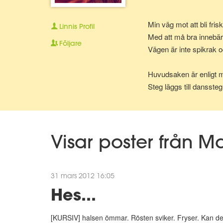
Min väg mot att bli fris
Linnis
Profil
Med att må bra innebär
Följare
Vägen är inte spikrak o
Huvudsaken är enligt mi
Steg läggs till dansste
Visar poster från M
31 mars 2012 16:05
Hes...
[KURSIV] halsen ömmar. Rösten sviker. Fryser. Kan dett