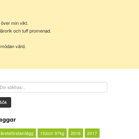
över min vikt.
lärorik och tuff promenad.
ör mödan värd.
Sök
aggar
#åretsförstainlägg
152cm 97kg
2016
2017