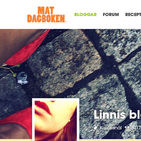
BLOGGAR
FORUM
RECEP
Linnis b
Kalorisnål
3017