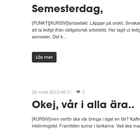
Semesterdag,
[PUNKT][KURSIV]fantastiskt. Läppjar på ordet. Smakar 
att ta ledigt ifrån obligatorisk arbetstid. Har tagit ut l
semester. Det k...
Läs mer
28 mars 2012 09:21
2
Okej, vår i alla ära..
[KURSIV]men varför ska vår bringa i ögat en tår? Kaffe h
inkörningstid. Framtiden surrar i tankarna. Vad ska man 