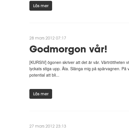
Läs mer
28 mars 2012 07:17
Godmorgon vår!
[KURSIV] ögonen skriver att det är vår. Vårtröttheten
lyckats stiga upp. Äta. Slänga mig på spårvagnen. P
potential att bli...
Läs mer
27 mars 2012 23:13