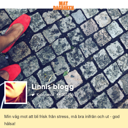
Linnis blogg
Kalorisnål
3017661
Min väg mot att bli frisk från stress, må bra inifrån och ut - god
hälsa!