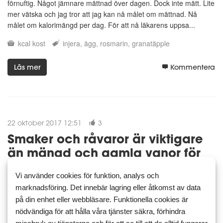
förnuftig. Något jämnare mättnad över dagen. Dock inte mätt. Lite
mer vätska och jag tror att jag kan nå målet om mättnad. Nå
målet om kalorimängd per dag. För att nå läkarens uppsa...
kcal
kost
injera
ägg
rosmarin
granatäpple
Läs mer
Kommentera
22 oktober 2017 12:51
3
Smaker och råvaror är viktigare
än mängd och gamla vanor för
mig
Vi använder cookies för funktion, analys och
För att göra dietandet enklare bestämde jag mig för att spalta upp
marknadsföring. Det innebär lagring eller åtkomst av data
smaker jag gillar. Vad som gör maträtter jag gillar omtyckta av just
på din enhet eller webbläsare. Funktionella cookies är
mig. Det handlar för mig om smaker mer än koncistens, färg och
nödvändiga för att hålla våra tjänster säkra, förhindra
form. För att känna tillfredställelse i en...
missbruk av tjänsterna och för att se till att de alltid fungerar