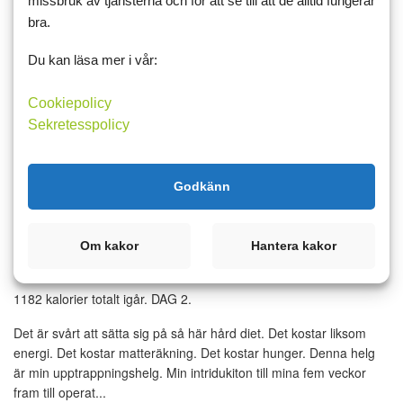
bra.
smaksättning
inspiration
kost
Långsikigtgodhälsa
råvaror
diet
gastric bypass
Du kan läsa mer i vår:
Läs mer
Kommentera
Cookiepolicy
Sekretesspolicy
22 oktober 2017 12:29
1
Godkänn
Diet med smak - vägen till
framgång? DAG3 av LIVETS
Om kakor
Hantera kakor
RESTERANDE DAGAR
1182 kalorier totalt igår. DAG 2.
Det är svårt att sätta sig på så här hård diet. Det kostar liksom
energi. Det kostar matteräkning. Det kostar hunger. Denna helg
är min upptrappningshelg. Min intridukiton till mina fem veckor
fram till operat...