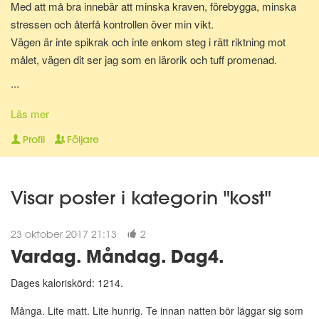
Med att må bra innebär att minska kraven, förebygga, minska
stressen och återfå kontrollen över min vikt.
Vägen är inte spikrak och inte enkom steg i rätt riktning mot
målet, vägen dit ser jag som en lärorik och tuff promenad.
...
Huvudsaken är enligt mig att man är på väg och att det är ett
steg i rätt riktning i sig som gör mödan värd.
Läs mer
Steg läggs till danssteg, nu är det bara resten kvar mot god
Profil
Följare
hälsa.
Visar poster i kategorin "kost"
23 oktober 2017 21:13
2
Vardag. Måndag. Dag4.
Dages kaloriskörd: 1214.
Många. Lite matt. Lite hunrig. Te innan natten bör läggar sig som