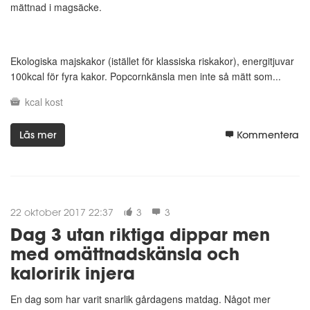
mättnad i magsäcke.
Ekologiska majskakor (istället för klassiska riskakor), energitjuvar
100kcal för fyra kakor. Popcornkänsla men inte så mätt som...
kcal
kost
Läs mer
Kommentera
22 oktober 2017 22:37
3
3
Dag 3 utan riktiga dippar men
med omättnadskänsla och
kaloririk injera
En dag som har varit snarlik gårdagens matdag. Något mer