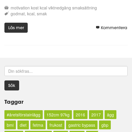
motivation
kost
kcal
viktnedgång
smaksättning
godmat
kcal
smak
Läs mer
Kommentera
Sök
Taggar
#åretsförstainlägg
152cm 97kg
2016
2017
ägg
bmi
diet
fetma
frukost
gastric bypass
gbp