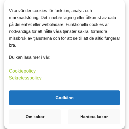
7 januari 2011 18:49
8
Vi använder cookies för funktion, analys och
Ovälkommen gäst på besök
marknadsföring. Det innebär lagring eller åtkomst av data
på din enhet eller webbläsare. Funktionella cookies är
Plusgrader ute och mer snö har det ramlat ner. Tungt att skotta
nödvändiga för att hålla våra tjänster säkra, förhindra
den men bra motion blev det i alla fall. Idag har det blivit två
missbruk av tjänsterna och för att se till att de alltid fungerar
stavrundor, igår blev det bara en. Än så länge ligger jag bra till
bra.
med mitt mål att gå lika många gånger per måna...
Du kan läsa mer i vår:
Läs mer
Kommentera
Cookiepolicy
Sekretesspolicy
Godkänn
5 januari 2011 18:11
6
En av mina lediga onsdagar
Om kakor
Hantera kakor
Första lediga dagen av fem. Började med sovmorgon och ändå
var jag den i familjen som steg upp först. Två gånger har jag varit