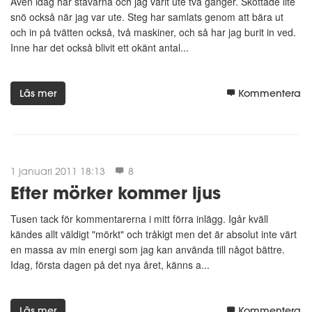
Även idag har stavarna och jag varit ute två gånger. Skottade lite
snö också när jag var ute. Steg har samlats genom att bära ut
och in på tvätten också, två maskiner, och så har jag burit in ved.
Inne har det också blivit ett okänt antal...
Läs mer
Kommentera
1 januari 2011 18:13
8
Efter mörker kommer ljus
Tusen tack för kommentarerna i mitt förra inlägg. Igår kväll
kändes allt väldigt "mörkt" och tråkigt men det är absolut inte värt
en massa av min energi som jag kan använda till något bättre.
Idag, första dagen på det nya året, känns a...
Läs mer
Kommentera