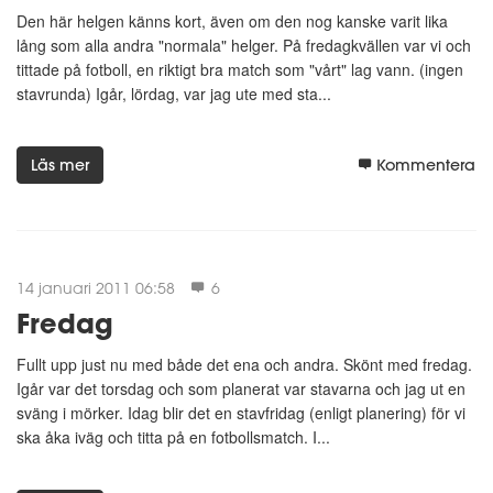
Den här helgen känns kort, även om den nog kanske varit lika
lång som alla andra "normala" helger. På fredagkvällen var vi och
tittade på fotboll, en riktigt bra match som "vårt" lag vann. (ingen
stavrunda) Igår, lördag, var jag ute med sta...
Läs mer
Kommentera
14 januari 2011 06:58
6
Fredag
Fullt upp just nu med både det ena och andra. Skönt med fredag.
Igår var det torsdag och som planerat var stavarna och jag ut en
sväng i mörker. Idag blir det en stavfridag (enligt planering) för vi
ska åka iväg och titta på en fotbollsmatch. I...