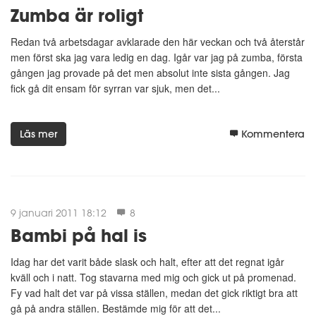
Zumba är roligt
Redan två arbetsdagar avklarade den här veckan och två återstår
men först ska jag vara ledig en dag. Igår var jag på zumba, första
gången jag provade på det men absolut inte sista gången. Jag
fick gå dit ensam för syrran var sjuk, men det...
Läs mer
Kommentera
9 januari 2011 18:12
8
Bambi på hal is
Idag har det varit både slask och halt, efter att det regnat igår
kväll och i natt. Tog stavarna med mig och gick ut på promenad.
Fy vad halt det var på vissa ställen, medan det gick riktigt bra att
gå på andra ställen. Bestämde mig för att det...