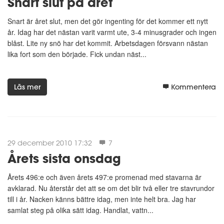
Snart slut på året
Snart är året slut, men det gör ingenting för det kommer ett nytt
år. Idag har det nästan varit varmt ute, 3-4 minusgrader och ingen
blåst. Lite ny snö har det kommit. Arbetsdagen försvann nästan
lika fort som den började. Fick undan näst...
Läs mer
Kommentera
29 december 2010 17:32
7
Årets sista onsdag
Årets 496:e och även årets 497:e promenad med stavarna är
avklarad. Nu återstår det att se om det blir två eller tre stavrundor
till i år. Nacken känns bättre idag, men inte helt bra. Jag har
samlat steg på olika sätt idag. Handlat, vattn...