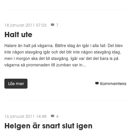
18 januari 2011 07:03
7
Halt ute
Halare än halt på vägarna. Bättre idag än igår i alla fall. Det blev
inte någon stavgång igår och det blir inte någon stavgång idag,
men i morgon ska det bli stavgång. Igår var det det bara is på
vägarna så promenaden till zumban var in...
Läs mer
Kommentera
16 januari 2011 14:48
4
Helgen är snart slut igen