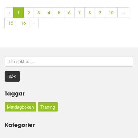
‹
1
2
3
4
5
6
7
8
9
10
...
15
16
›
Sök
Taggar
Matdagboken
Träning
Kategorier