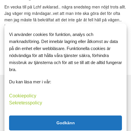
En vecka till på Lchf avklarad.. några snedsteg men nöjd trots allt.
Jag väger mig måndagar..vet att man inte ska göra det för ofta
men jag måste få bekräftat att det inte går åt fell håll på vågen..
Känner mig lite uppblåst ikväll men ve...
Vi använder cookies för funktion, analys och
marknadsföring. Det innebär lagring eller åtkomst av data
Läs mer
Kommentera
på din enhet eller webbläsare. Funktionella cookies är
nödvändiga för att hålla våra tjänster säkra, förhindra
missbruk av tjänsterna och för att se till att de alltid fungerar
bra.
Du kan läsa mer i vår:
Cookiepolicy
Sök
Sekretesspolicy
Taggar
Godkänn