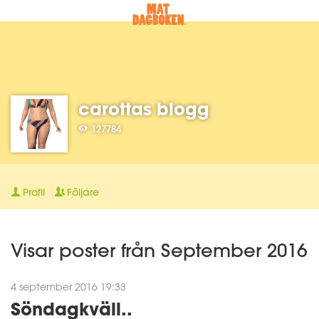
carottas blogg
127784
Profil
Följare
Visar poster från September 2016
4 september 2016 19:33
Söndagkväll..