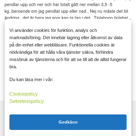
pendlar upp och ner och har totalt gått ner mellan 3,5 -5
kg..beroende om jag pendlat upp eller ned.. Nej nu måste det bli
ändring.. det är bara jag som kan ta tag i det.. Tjolahopp tjolahej...
Vi använder cookies för funktion, analys och
Kommentarer
marknadsföring. Det innebär lagring eller åtkomst av data
på din enhet eller webbläsare. Funktionella cookies är
nödvändiga för att hålla våra tjänster säkra, förhindra
missbruk av tjänsterna och för att se till att de alltid fungerar
Ingen har kommenterat detta inlägget.
bra.
Du kan läsa mer i vår:
Logga in för att skriva en kommentar.
Cookiepolicy
Sekretesspolicy
Taggar
Godkänn
GI
LCHF
Matdagboken