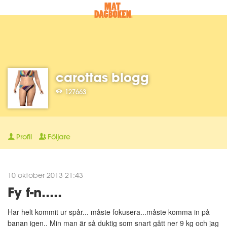
carottas blogg
127663
Profil
Följare
10 oktober 2013 21:43
Fy f-n.....
Har helt kommit ur spår... måste fokusera...måste komma in på
banan igen.. Min man är så duktig som snart gått ner 9 kg och jag