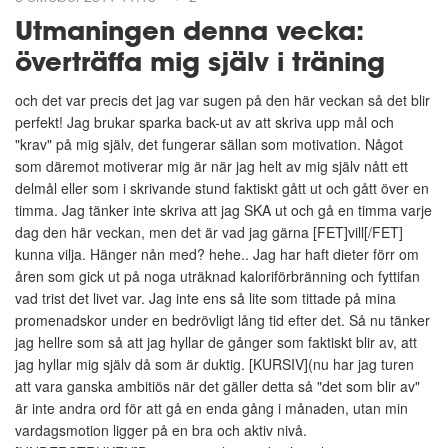
Utmaningen denna vecka:
överträffa mig själv i träning
och det var precis det jag var sugen på den här veckan så det blir
perfekt! Jag brukar sparka back-ut av att skriva upp mål och
"krav" på mig själv, det fungerar sällan som motivation. Något
som däremot motiverar mig är när jag helt av mig själv nått ett
delmål eller som i skrivande stund faktiskt gått ut och gått över en
timma. Jag tänker inte skriva att jag SKA ut och gå en timma varje
dag den här veckan, men det är vad jag gärna [FET]vill[/FET]
kunna vilja. Hänger nån med? hehe.. Jag har haft dieter förr om
åren som gick ut på noga uträknad kaloriförbränning och fyttifan
vad trist det livet var. Jag inte ens så lite som tittade på mina
promenadskor under en bedrövligt lång tid efter det. Så nu tänker
jag hellre som så att jag hyllar de gånger som faktiskt blir av, att
jag hyllar mig själv då som är duktig. [KURSIV](nu har jag turen
att vara ganska ambitiös när det gäller detta så "det som blir av"
är inte andra ord för att gå en enda gång i månaden, utan min
vardagsmotion ligger på en bra och aktiv nivå.