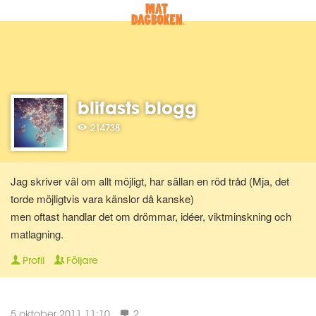
blifasts blogg
214738
Jag skriver väl om allt möjligt, har sällan en röd tråd (Mja, det
torde möjligtvis vara känslor då kanske)
men oftast handlar det om drömmar, idéer, viktminskning och
matlagning.
Profil
Följare
5 oktober 2011 11:10
2