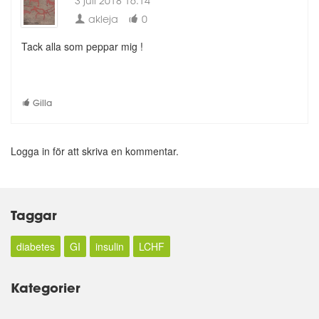
3 juli 2018 16:14
akleja
0
Tack alla som peppar mig !
Gilla
Logga in för att skriva en kommentar.
Taggar
diabetes
GI
insulin
LCHF
Kategorier