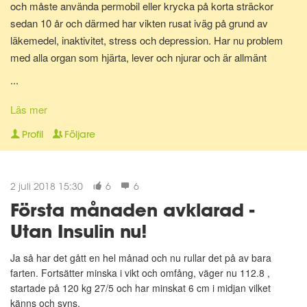
och måste använda permobil eller krycka på korta sträckor
sedan 10 år och därmed har vikten rusat iväg på grund av
läkemedel, inaktivitet, stress och depression. Har nu problem
med alla organ som hjärta, lever och njurar och är allmänt
multisjuk. Äter nu LCHF kost med lite mer grönsaker och lite
...
bönor.
Läs mer
Profil
Följare
2 juli 2018 15:30
6
6
Första månaden avklarad -
Utan Insulin nu!
Ja så har det gått en hel månad och nu rullar det på av bara
farten. Fortsätter minska i vikt och omfång, väger nu 112.8 ,
startade på 120 kg 27/5 och har minskat 6 cm i midjan vilket
känns och syns.