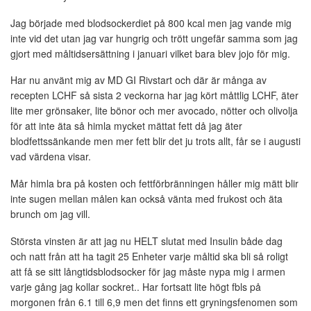
Jag började med blodsockerdiet på 800 kcal men jag vande mig
inte vid det utan jag var hungrig och trött ungefär samma som jag
gjort med måltidsersättning i januari vilket bara blev jojo för mig.
Har nu använt mig av MD GI Rivstart och där är många av
recepten LCHF så sista 2 veckorna har jag kört måttlig LCHF, äter
lite mer grönsaker, lite bönor och mer avocado, nötter och olivolja
för att inte äta så himla mycket mättat fett då jag äter
blodfettssänkande men mer fett blir det ju trots allt, får se i augusti
vad värdena visar.
Mår himla bra på kosten och fettförbränningen håller mig mätt blir
inte sugen mellan målen kan också vänta med frukost och äta
brunch om jag vill.
Största vinsten är att jag nu HELT slutat med Insulin både dag
och natt från att ha tagit 25 Enheter varje måltid ska bli så roligt
att få se sitt långtidsblodsocker för jag måste nypa mig i armen
varje gång jag kollar sockret.. Har fortsatt lite högt fbls på
morgonen från 6.1 till 6,9 men det finns ett gryningsfenomen som