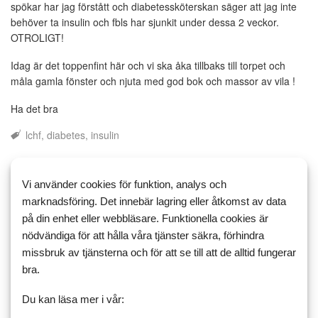
spökar har jag förstått och diabetessköterskan säger att jag inte
behöver ta insulin och fbls har sjunkit under dessa 2 veckor.
OTROLIGT!
Idag är det toppenfint här och vi ska åka tillbaks till torpet och
måla gamla fönster och njuta med god bok och massor av vila !
Ha det bra
lchf
diabetes
insulin
Gillar
Vi använder cookies för funktion, analys och
seglar67
paloma
aregnisw
Mabban
marknadsföring. Det innebär lagring eller åtkomst av data
på din enhet eller webbläsare. Funktionella cookies är
Kommentarer
nödvändiga för att hålla våra tjänster säkra, förhindra
missbruk av tjänsterna och för att se till att de alltid fungerar
bra.
2 juli 2018 16:16
Du kan läsa mer i vår:
Ackhs
0