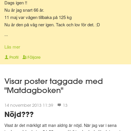
Dags igen !!
Nu är jag snart 66 år.
11 maj var vågen tillbaka på 125 kg
Nu är den på väg ner igen. Tack och lov för det. :D
...
2011
52 år och har med hjälp av Matdagboken halverat min vikt på 9
Läs mer
1/2 månad.
Profil
Följare
21 februari 126 kg
10 december 63 kg
Visar poster taggade med
"Matdagboken"
14 november 2013 11:39
13
Nöjd???
Visst är det märkligt att man aldrig är nöjd. När jag var i sena