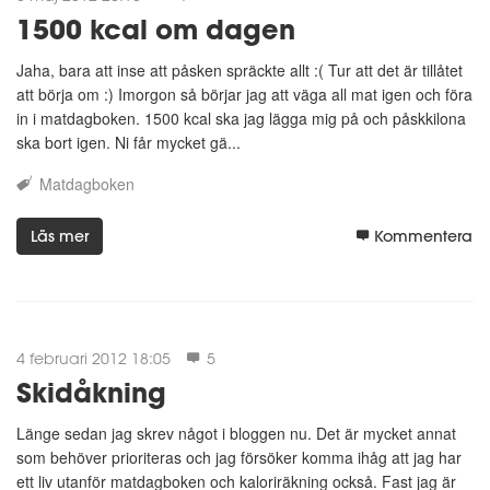
1500 kcal om dagen
Jaha, bara att inse att påsken spräckte allt :( Tur att det är tillåtet
att börja om :) Imorgon så börjar jag att väga all mat igen och föra
in i matdagboken. 1500 kcal ska jag lägga mig på och påskkilona
ska bort igen. Ni får mycket gä...
Matdagboken
Läs mer
Kommentera
4 februari 2012 18:05
5
Skidåkning
Länge sedan jag skrev något i bloggen nu. Det är mycket annat
som behöver prioriteras och jag försöker komma ihåg att jag har
ett liv utanför matdagboken och kaloriräkning också. Fast jag är