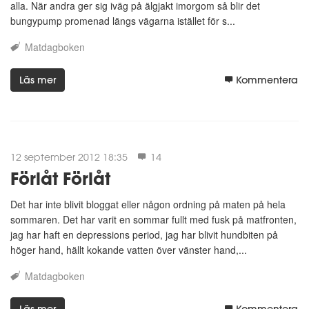
alla. När andra ger sig iväg på älgjakt imorgom så blir det
bungypump promenad längs vägarna istället för s...
Matdagboken
Läs mer
Kommentera
12 september 2012 18:35
14
Förlåt Förlåt
Det har inte blivit bloggat eller någon ordning på maten på hela
sommaren. Det har varit en sommar fullt med fusk på matfronten,
jag har haft en depressions period, jag har blivit hundbiten på
höger hand, hällt kokande vatten över vänster hand,...
Matdagboken
Läs mer
Kommentera