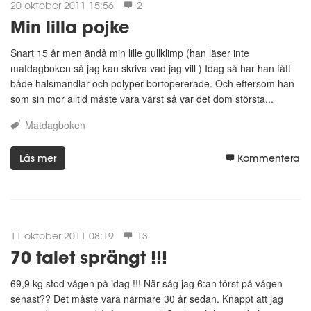
20 oktober 2011 15:56
2
Min lilla pojke
Snart 15 år men ändå min lille gullklimp (han läser inte
matdagboken så jag kan skriva vad jag vill ) Idag så har han fått
både halsmandlar och polyper bortopererade. Och eftersom han
som sin mor alltid måste vara värst så var det dom största...
Matdagboken
Läs mer
Kommentera
11 oktober 2011 08:19
13
70 talet sprängt !!!
69,9 kg stod vågen på idag !!! När såg jag 6:an först på vågen
senast?? Det måste vara närmare 30 år sedan. Knappt att jag