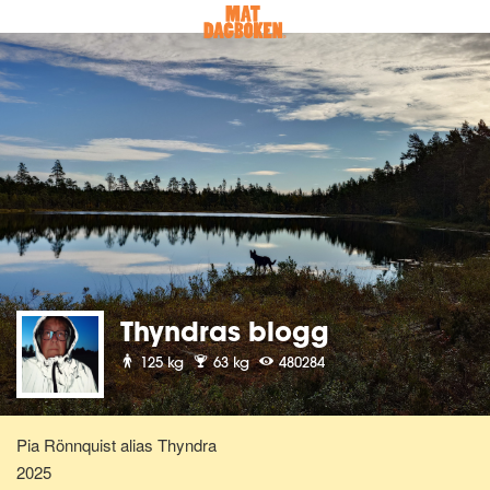
Thyndras blogg
125 kg
63 kg
480284
Pia Rönnquist alias Thyndra
2025