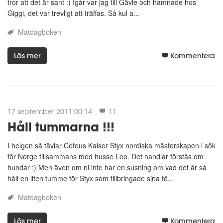
tror att det är sant :) Igår var jag till Gävle och hamnade hos
Giggi, det var trevligt att träffas. Så kul a...
Matdagboken
Läs mer
Kommentera
17 september 2011 00:14
11
Håll tummarna !!!
I helgen så tävlar Cefeus Kaiser Styx nordiska mästerskapen i sök
för Norge tillsammans med husse Leo. Det handlar förstås om
hundar :) Men även om ni inte har en susning om vad det är så
håll en liten tumme för Styx som tillbringade sina fö...
Matdagboken
Läs mer
Kommentera