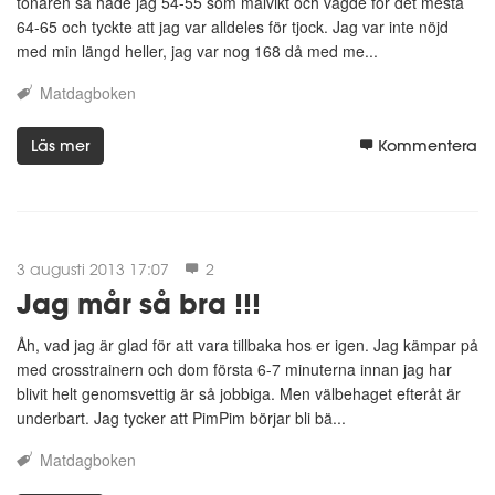
tonåren så hade jag 54-55 som målvikt och vägde för det mesta
64-65 och tyckte att jag var alldeles för tjock. Jag var inte nöjd
med min längd heller, jag var nog 168 då med me...
Matdagboken
Läs mer
Kommentera
3 augusti 2013 17:07
2
Jag mår så bra !!!
Åh, vad jag är glad för att vara tillbaka hos er igen. Jag kämpar på
med crosstrainern och dom första 6-7 minuterna innan jag har
blivit helt genomsvettig är så jobbiga. Men välbehaget efteråt är
underbart. Jag tycker att PimPim börjar bli bä...
Matdagboken