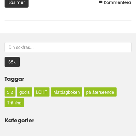
Läs mer
Kommentera
Sök
Taggar
5:2
godis
LCHF
Matdagboken
på återseende
Träning
Kategorier