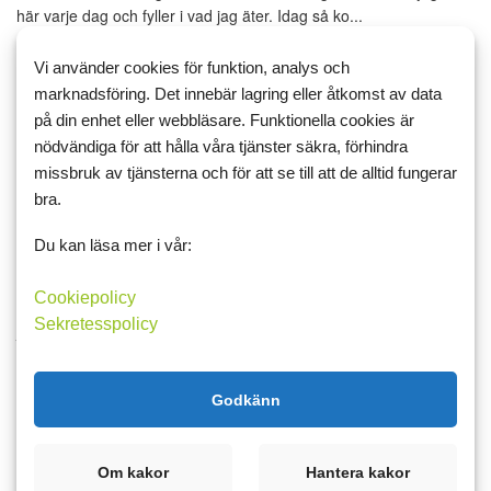
här varje dag och fyller i vad jag äter. Idag så ko...
Matdagboken
Vi använder cookies för funktion, analys och
marknadsföring. Det innebär lagring eller åtkomst av data
Läs mer
Kommentera
på din enhet eller webbläsare. Funktionella cookies är
nödvändiga för att hålla våra tjänster säkra, förhindra
missbruk av tjänsterna och för att se till att de alltid fungerar
bra.
19 januari 2012 17:26
12
Du kan läsa mer i vår:
är så mycket att göra
Cookiepolicy
Därför så har min tid på matdagboken minskat. Dessutom så har
Sekretesspolicy
jag lyckats med att vara sjuk, det är mycket bättre nu som tur är.
Sen så har jag ju en häst att ta hand om också. Min dotter har
brutit ena lilltån så hon kan inte åka dit...
Godkänn
Matdagboken
Om kakor
Hantera kakor
Läs mer
Kommentera