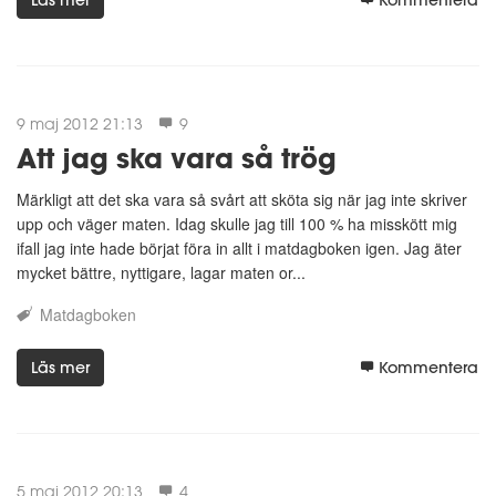
9 maj 2012 21:13
9
Att jag ska vara så trög
Märkligt att det ska vara så svårt att sköta sig när jag inte skriver
upp och väger maten. Idag skulle jag till 100 % ha misskött mig
ifall jag inte hade börjat föra in allt i matdagboken igen. Jag äter
mycket bättre, nyttigare, lagar maten or...
Matdagboken
Läs mer
Kommentera
5 maj 2012 20:13
4