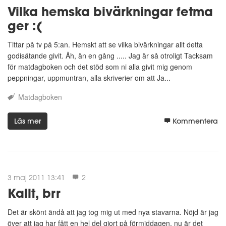
Vilka hemska bivärkningar fetma
ger :(
Tittar på tv på 5:an. Hemskt att se vilka bivärkningar allt detta
godisätande givit. Åh, än en gång ..... Jag är så otroligt Tacksam
för matdagboken och det stöd som ni alla givit mig genom
peppningar, uppmuntran, alla skriverier om att Ja...
Matdagboken
Läs mer
Kommentera
3 maj 2011 13:41
2
Kallt, brr
Det är skönt ändå att jag tog mig ut med nya stavarna. Nöjd är jag
över att jag har fått en hel del gjort på förmiddagen, nu är det