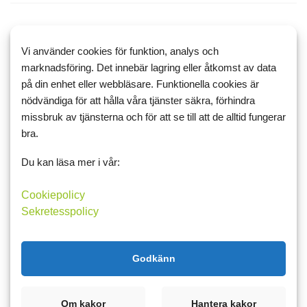
17 februari 2012 21:30
11
Vi använder cookies för funktion, analys och
Tyvärr så kan man inte banta sig
marknadsföring. Det innebär lagring eller åtkomst av data
lycklig
på din enhet eller webbläsare. Funktionella cookies är
nödvändiga för att hålla våra tjänster säkra, förhindra
Än en gång så tycker jag att det verkar som om så många smala
missbruk av tjänsterna och för att se till att de alltid fungerar
vill gå ner ännu mer i vikt. Man har den kropp man har och att när
bra.
man redan är smal så blir man knappast lyckligare eller mer nöjd
med sin kropp för att man blir ännu smalare. Tr...
Du kan läsa mer i vår:
Cookiepolicy
Läs mer
Kommentera
Sekretesspolicy
Godkänn
10 februari 2012 19:17
23
Årsdagen närmar sig :)
Om kakor
Hantera kakor