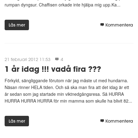
rumpan dyngsur. Chaffisen orkade inte hjälpa mig upp.Ka...
Läs mer
Kommentera
21 februari 2012 11:53
4
1 år idag !!! vadå fira ???
Förkyld, sängliggande förutom när jag måste ut med hundarna.
Näsan rinner HELA tiden. Och så ska man fira att det idag är ett
år sedan som jag startade min viktnedgångsresa. Så HURRA
HURRA HURRA HURRA för min mamma som skulle ha blivit 82...
Läs mer
Kommentera