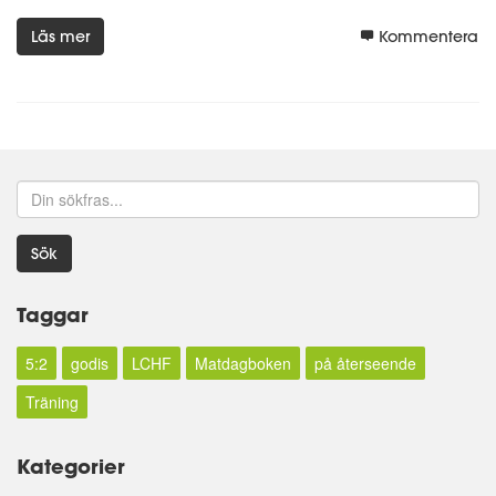
Läs mer
Kommentera
Sök
Taggar
5:2
godis
LCHF
Matdagboken
på återseende
Träning
Kategorier