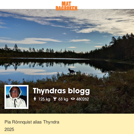
Thyndras blogg
125 kg
63 kg
480262
Pia Rönnquist alias Thyndra
2025