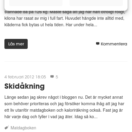
Det 21 februari 2011 började min viktminskningsresa. Vågen
stannade då på 126 kg. Måste säga att jag har haft otroligt roligt,
kilona har rasat av mig i full fart. Huvudet hängde inte alltid med,
kläderna fick bytas ut hela tiden. Har under hela...
Läs mer
Kommentera
4 februari 2012 18:05
5
Skidåkning
Länge sedan jag skrev något i bloggen nu. Det är mycket annat
som behöver prioriteras och jag försöker komma ihåg att jag har
ett liv utanför matdagboken och kaloriräkning också. Fast jag är
här varje dag och fyller i vad jag äter. Idag så ko...
Matdagboken