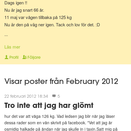
Dags igen !!
Nu är jag snart 66 år.
11 maj var vågen tillbaka på 125 kg
Nu är den på väg ner igen. Tack och lov för det. :D
...
2011
52 år och har med hjälp av Matdagboken halverat min vikt på 9
Läs mer
1/2 månad.
Profil
Följare
21 februari 126 kg
10 december 63 kg
Visar poster från February 2012
22 februari 2012 18:34
5
Tro inte att jag har glömt
hur det var att väga 126 kg. Vad ledsen jag blir när jag läser
dessa rader som en vän skrivit på facebook. "Vet att jag är
osmidig halkade på ändan när jag skulle in i taxin.Satt mig på