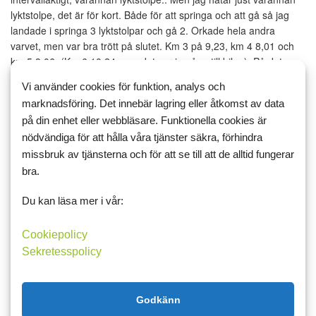
lyktstolpe, det är för kort. Både för att springa och att gå så jag
landade i springa 3 lyktstolpar och gå 2. Orkade hela andra
varvet, men var bra trött på slutet. Km 3 på 9,23, km 4 8,01 och
km 5 8,06. (Km 6 10,24 men det var ju gång till bilen). På det
stora hela känner jag mig nöjd. In med löpningen igen!
Vi använder cookies för funktion, analys och
marknadsföring. Det innebär lagring eller åtkomst av data
Nu har jag ätit lunch (pasta sallad med kyckling från Ica. God men
över 700 kcal!) och klippt gräsmattan. Solen skiner så jag ska
på din enhet eller webbläsare. Funktionella cookies är
sätta mig ute och läsa någon timme. Och förbereda mig inför
nödvändiga för att hålla våra tjänster säkra, förhindra
morgondagens föreläsning.
missbruk av tjänsterna och för att se till att de alltid fungerar
bra.
Ikväll lagar jag middag, det blir laxfile med färskost och räkor och
ugnsbakad potatismos. Väldigt kaloririk inser jag nu...
Du kan läsa mer i vår:
Kämpa jag!
Cookiepolicy
viktminskning
Sekretesspolicy
viktminskning
viktnedgång
less
levasomjagvill
ont
Gillar
Godkänn
lflickan
Johan
MAS63