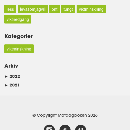
less
levasomjagvill
ont
tungt
viktminskning
viktnedgång
Kategorier
viktminskning
Arkiv
►
2022
►
2021
© Copyright Matdagboken 2026