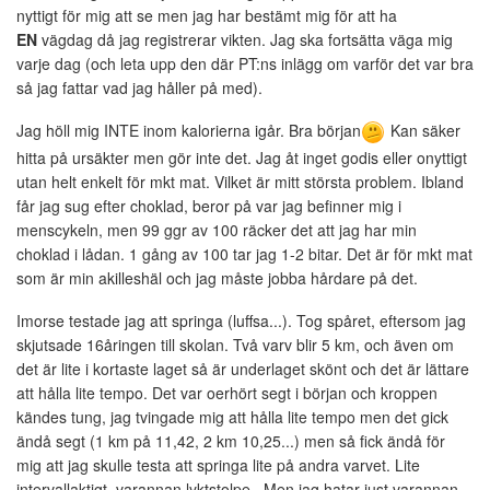
nyttigt för mig att se men jag har bestämt mig för att ha
EN
vägdag då jag registrerar vikten. Jag ska fortsätta väga mig
varje dag (och leta upp den där PT:ns inlägg om varför det var bra
så jag fattar vad jag håller på med).
Jag höll mig INTE inom kalorierna igår. Bra början
Kan säker
hitta på ursäkter men gör inte det. Jag åt inget godis eller onyttigt
utan helt enkelt för mkt mat. Vilket är mitt största problem. Ibland
får jag sug efter choklad, beror på var jag befinner mig i
menscykeln, men 99 ggr av 100 räcker det att jag har min
choklad i lådan. 1 gång av 100 tar jag 1-2 bitar. Det är för mkt mat
som är min akilleshäl och jag måste jobba hårdare på det.
Imorse testade jag att springa (luffsa...). Tog spåret, eftersom jag
skjutsade 16åringen till skolan. Två varv blir 5 km, och även om
det är lite i kortaste laget så är underlaget skönt och det är lättare
att hålla lite tempo. Det var oerhört segt i början och kroppen
kändes tung, jag tvingade mig att hålla lite tempo men det gick
ändå segt (1 km på 11,42, 2 km 10,25...) men så fick ändå för
mig att jag skulle testa att springa lite på andra varvet. Lite
intervallaktigt, varannan lyktstolpe.. Men jag hatar just varannan