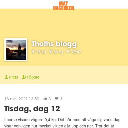
Thoths blogg
93 kg
66 kg
39947
Profil
Följare
18 maj 2021 13:50
3
1
Tisdag, dag 12
Imorse visade vågen -0,4 kg. Det här med att väga sig varje dag
visar verkligen hur mycket vikten går upp och ner. Tror det är